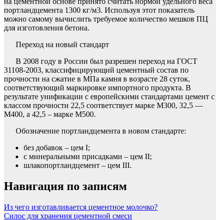
на цементной основе принято считать нормой удельного веса
портландцемента 1300 кг/м3. Используя этот показатель
можно самому вычислить требуемое количество мешков ПЦ
для изготовления бетона.
Переход на новый стандарт
В 2008 году в России был разрешен переход на ГОСТ
31108-2003, классифицирующий цементный состав по
прочности на сжатие в МПа камня в возрасте 28 суток,
соответствующий маркировке импортного продукта. В
результате унификации с европейскими стандартами цемент с
классом прочности 22,5 соответствует марке М300, 32,5 —
М400, а 42,5 – марке М500.
Обозначение портландцемента в новом стандарте:
без добавок – цем I;
с минеральными присадками – цем II;
шлакопортландцемент – цем III.
Навигация по записям
Из чего изготавливается цементное молочко?
Силос для хранения цементной смеси