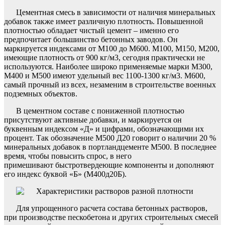
Цементная смесь в зависимости от наличия минеральных
добавок также имеет различную плотность. Повышенной
плотностью обладает чистый цемент – именно его
предпочитает большинство бетонных заводов. Он
маркируется индексами от М100 до М600. М100, М150, М200,
имеющие плотность от 900 кг/м3, сегодня практически не
используются. Наиболее широко применяемые марки М300,
М400 и М500 имеют удельный вес 1100-1300 кг/м3. М600,
самый прочный из всех, незаменим в строительстве военных
подземных объектов.
В цементном составе с пониженной плотностью
присутствуют активные добавки, и маркируется он
буквенным индексом «Д» и цифрами, обозначающими их
процент. Так обозначение М500 Д20 говорит о наличии 20 %
минеральных добавок в портландцементе М500. В последнее
время, чтобы повысить спрос, в него
примешивают быстротвердеющие компоненты и дополняют
его индекс буквой «Б» (М400д20Б).
Для упрощенного расчета состава бетонных растворов,
при производстве пескобетона и других строительных смесей