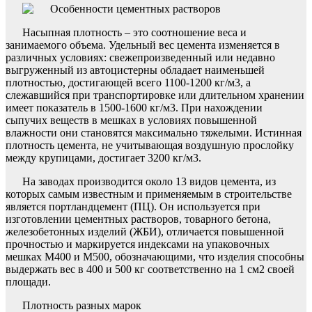
Насыпная плотность – это соотношение веса и
занимаемого объема. Удельный вес цемента изменяется в
различных условиях: свежепроизведенный или недавно
выгруженный из автоцистерны обладает наименьшей
плотностью, достигающей всего 1100-1200 кг/м3, а
слежавшийся при транспортировке или длительном хранении
имеет показатель в 1500-1600 кг/м3. При нахождении
сыпучих веществ в мешках в условиях повышенной
влажности они становятся максимально тяжелыми. Истинная
плотность цемента, не учитывающая воздушную прослойку
между крупицами, достигает 3200 кг/м3.
На заводах производится около 13 видов цемента, из
которых самым известным и применяемым в строительстве
является портландцемент (ПЦ). Он используется при
изготовлении цементных растворов, товарного бетона,
железобетонных изделий (ЖБИ), отличается повышенной
прочностью и маркируется индексами на упаковочных
мешках М400 и М500, обозначающими, что изделия способны
выдержать вес в 400 и 500 кг соответственно на 1 см2 своей
площади.
Плотность разных марок