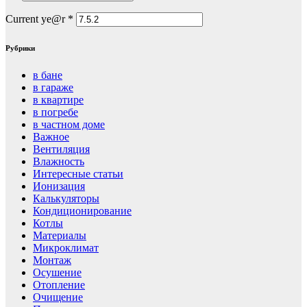
Current ye@r
*
Рубрики
в бане
в гараже
в квартире
в погребе
в частном доме
Важное
Вентиляция
Влажность
Интересные статьи
Ионизация
Калькуляторы
Кондиционирование
Котлы
Материалы
Микроклимат
Монтаж
Осушение
Отопление
Очищение