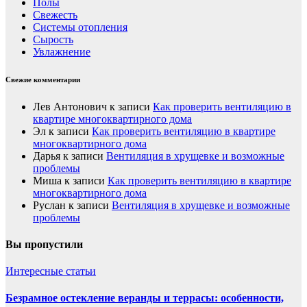
Полы
Свежесть
Системы отопления
Сырость
Увлажнение
Свежие комментарии
Лев Антонович
к записи
Как проверить вентиляцию в
квартире многоквартирного дома
Эл
к записи
Как проверить вентиляцию в квартире
многоквартирного дома
Дарья
к записи
Вентиляция в хрущевке и возможные
проблемы
Миша
к записи
Как проверить вентиляцию в квартире
многоквартирного дома
Руслан
к записи
Вентиляция в хрущевке и возможные
проблемы
Вы пропустили
Интересные статьи
Безрамное остекление веранды и террасы: особенности,