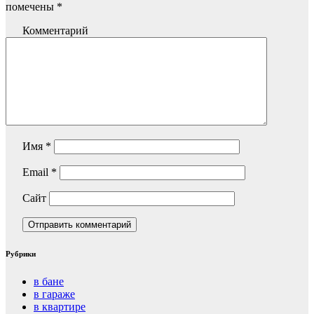
помечены
*
Комментарий
Имя
*
Email
*
Сайт
Рубрики
в бане
в гараже
в квартире