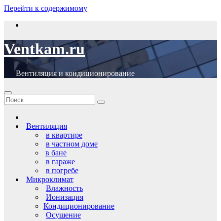
Перейти к содержимому
Ventkam.ru
Вентиляция и кондиционирование
Вентиляция
в квартире
в частном доме
в бане
в гараже
в погребе
Микроклимат
Влажность
Ионизация
Кондиционирование
Осушение