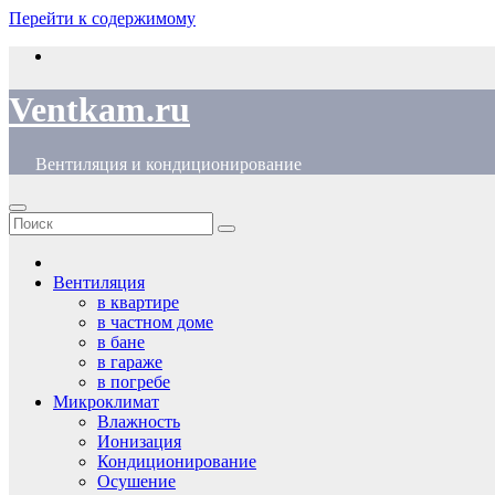
Перейти к содержимому
Ventkam.ru
Вентиляция и кондиционирование
Вентиляция
в квартире
в частном доме
в бане
в гараже
в погребе
Микроклимат
Влажность
Ионизация
Кондиционирование
Осушение