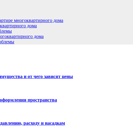
артире многоквартирного дома
оквартирного дома
облемы
ногоквартирного дома
роблемы
имущества и от чего зависят цены
 оформления пространства
давлению, расходу и насадкам