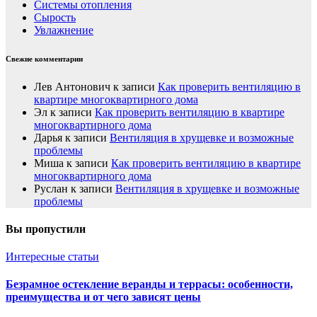
Системы отопления
Сырость
Увлажнение
Свежие комментарии
Лев Антонович
к записи
Как проверить вентиляцию в
квартире многоквартирного дома
Эл
к записи
Как проверить вентиляцию в квартире
многоквартирного дома
Дарья
к записи
Вентиляция в хрущевке и возможные
проблемы
Миша
к записи
Как проверить вентиляцию в квартире
многоквартирного дома
Руслан
к записи
Вентиляция в хрущевке и возможные
проблемы
Вы пропустили
Интересные статьи
Безрамное остекление веранды и террасы: особенности,
преимущества и от чего зависят цены