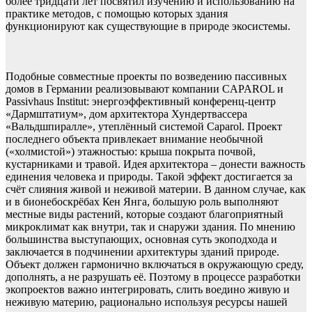
более тридцати лет посвятил изучению и использованию на
практике методов, с помощью которых здания
функционируют как существующие в природе экосистемы.
Подобные совместные проекты по возведению пассивных
домов в Германии реализовывают компании CAPAROL и
Passivhaus Institut: энергоэффективный конференц-центр
«Дармштатиум», дом архитектора Хундертвассера
«Вальдшпиралле», утеплённый системой Caparol. Проект
последнего объекта привлекает внимание необычной
(«холмистой») этажностью: крыша покрыта почвой,
кустарниками и травой. Идея архитектора – донести важность
единения человека и природы. Такой эффект достигается за
счёт слияния живой и неживой материи. В данном случае, как
и в бионебоскрёбах Кен Янга, большую роль выполняют
местные виды растений, которые создают благоприятный
микроклимат как внутри, так и снаружи здания. По мнению
большинства выступающих, основная суть экоподхода и
заключается в подчинении архитектуры зданий природе.
Объект должен гармонично включаться в окружающую среду,
дополнять, а не разрушать её. Поэтому в процессе разработки
экопроектов важно интегрировать, слить воедино живую и
неживую материю, рационально используя ресурсы нашей