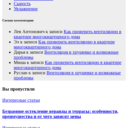
Сырость
Увлажнение
Свежие комментарии
Лев Антонович
к записи
Как проверить вентиляцию в
квартире многоквартирного дома
Эл
к записи
Как проверить вентиляцию в квартире
многоквартирного дома
Дарья
к записи
Вентиляция в хрущевке и возможные
проблемы
Миша
к записи
Как проверить вентиляцию в квартире
многоквартирного дома
Руслан
к записи
Вентиляция в хрущевке и возможные
проблемы
Вы пропустили
Интересные статьи
Безрамное остекление веранды и террасы: особенности,
преимущества и от чего зависят цены
Интересные статьи