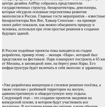
центре дизайна ArtPlay собрались представители
государственных структур, биоархитекторы, девелоперы,
которые обсудили основные перспективы развития
экополисов в России. Главные гости мероприятия – известные
биоархитекторы Кен Янг, Хавьер Сеносиан – на примере
своих работ показали, как можно объединить природу и
человека, используя при этом простые решения в создании
будущих зданий.
В России подобные проекты пока находятся на стадии
разработки, пример этому – экопарк «Нара», который был
представлен на фестивале. Парк планируют построить в 65 км
от Москвы, в заповедной зоне, на берегу реки Нары. Его
инфраструктура будет включать в себя экополис и здравницу.
«Уже разработана концепция и стилевое решение посёлка, а
также генплан с разбивкой территории на жилую,
административную и общедоступную зону отдыха.
Следующий этап – это создание проектов экодомов на
конкурсной основе, в котором будут участвовать все
желающие. В настоящее время мы решаем, каким образом