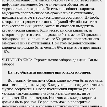
есть обозначение с латинской буквой «F» и соответственно с
цифровым значением. Этим значением обозначается
морозостойкость кирпича. То есть способность кирпича,
выдержать попеременное замораживание и оттаивание,
находясь при этом в водонасыщенном состоянии. Цифрой,
которая стоит рядом с латинской буквой «F» обозначается
количество таких циклов, который способен выдержать
керамический кирпич. Количество циклов кирпича, из
которого строится стена, не должно быть менее 35 циклов, а
облицовочный кирпич не менее 50 циклов попеременного
замораживания и оттаивания. При этом водопоглощение
кирпича не должно быть меньше 6%, и при этом превышать
16%.
ЧИТАТЬ ТАКЖЕ:
Строительство заборов для дачи. Виды
заборов
На что обратить внимание при кладке кирпича:
Во-первых, фундамент обязательно должен быть ровным,
иначе все пойдет насмарку. Кладку кирпича следует начинать
с углов сооружения. После пустошовки кирпича (т.е. его
укладки) максимальная глубина незаполненных швов
составляет 15 миллиметров. Конечно же, кладка кирпича
должна быть ровной. Ее ровность можно проверить с
помощью нивелира, а уровень вертикальности стен здания –