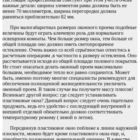
важные детали: ширина элементом рамы должны быть не
менее 70 миллиметров, ширина перегородки должна
равняться приблизительно 82 мм.
При малогабаритных размерах оконного проема подобные
величины будут играть ключевую роль для нормального
освещения комнаты. Чем больше размер окна, тем больше от
общей площади оно должно иметь светопрозрачное
остекление. Очень важно со всей серьёзностью отнестись к
расчетным операциям ,в частности к размеру остекления. Оно
рассчитывается исходя из общей площади полового покрытия.
Не стоит опасаться делать оконный проем максимально
большим, необходимое тепло все равно сохранится. Может
быть, именно поэтому многие специалисты рекомендуют для
обеспечения полноценной жизнедеятельности увеличить
оконный проем. В таком случае вы получаете массу плюсов!
Возникает другой вопрос: где следует устанавливать
пластиковые окна? Данный вопрос следует очень тщательно
продумать, ведь его удобство с последующей внутренней и
внешней отделкой обязательно должно соответствовать
температурному режиму ( зимой и летом).
Передвинув пластиковое окно поближе к линии наружной
плоскости, можно будет кроме пластикового окна еще, и,
приобрести подоконник значительной ширины. В качестве