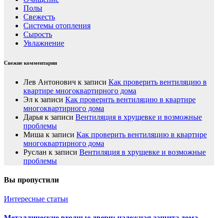
Полы
Свежесть
Системы отопления
Сырость
Увлажнение
Свежие комментарии
Лев Антонович
к записи
Как проверить вентиляцию в
квартире многоквартирного дома
Эл
к записи
Как проверить вентиляцию в квартире
многоквартирного дома
Дарья
к записи
Вентиляция в хрущевке и возможные
проблемы
Миша
к записи
Как проверить вентиляцию в квартире
многоквартирного дома
Руслан
к записи
Вентиляция в хрущевке и возможные
проблемы
Вы пропустили
Интересные статьи
Металлические входные двери: надежная защита дома,