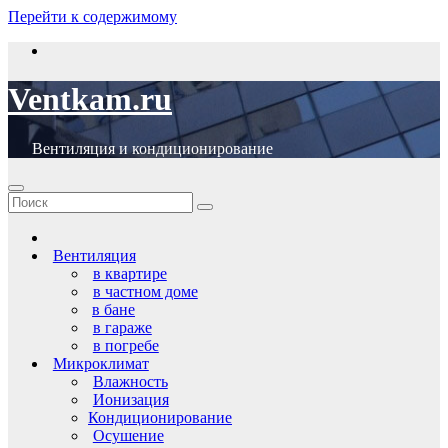
Перейти к содержимому
Ventkam.ru
Вентиляция и кондиционирование
Вентиляция
в квартире
в частном доме
в бане
в гараже
в погребе
Микроклимат
Влажность
Ионизация
Кондиционирование
Осушение