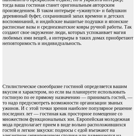
тогда ваша гостиная станет оригинальным авторским
произведением. В таком интерьере «уживутся» и бабушкин
деревянный буфет, сохранивший запах времени и детских
воспоминаний, и индийские вышитые подушки и японские
расписные вазы и среднеазиатские ковры ручной работы. Так
создают свое окружение люди, которых успокаивает магия
любимых ими вещей, а интерьеры в таких домах приобретают
неповторимость и индивидуальность.
Стилистическое своеобразие гостиной определяется вашим
вкусом и характером, но если вы планируете использовать
гостиную по ее прямому назначению — принимать гостей, —
то надо предусмотреть возможности организации званых
ужинов. И с этой точки зрения наиболее популярное решение
последних лет — гостиная как просторное помещение со
множеством функциональных зон. Европейская молодежная
мода предполагает прием в виде вольно расположившихся
гостей и легкие закуски: подносы с едой въезжают на
элегантном сервировочном столике или размещаются на