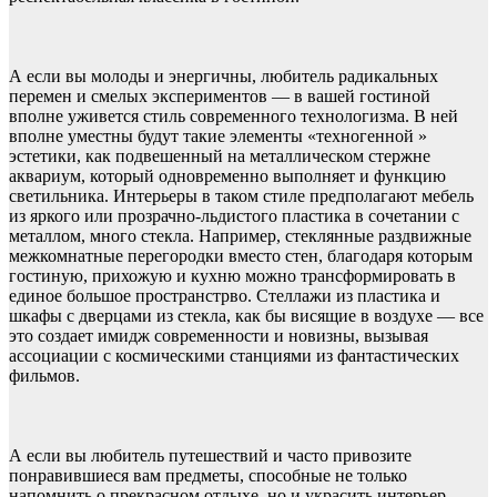
А если вы молоды и энергичны, любитель радикальных
перемен и смелых экспериментов — в вашей гостиной
вполне уживется стиль современного технологизма. В ней
вполне уместны будут такие элементы «техногенной »
эстетики, как подвешенный на металлическом стержне
аквариум, который одновременно выполняет и функцию
светильника. Интерьеры в таком стиле предполагают мебель
из яркого или прозрачно-льдистого пластика в сочетании с
металлом, много стекла. Например, стеклянные раздвижные
межкомнатные перегородки вместо стен, благодаря которым
гостиную, прихожую и кухню можно трансформировать в
единое большое пространстрво. Стеллажи из пластика и
шкафы с дверцами из стекла, как бы висящие в воздухе — все
это создает имидж современности и новизны, вызывая
ассоциации с космическими станциями из фантастических
фильмов.
А если вы любитель путешествий и часто привозите
понравившиеся вам предметы, способные не только
напомнить о прекрасном отдыхе, но и украсить интерьер,