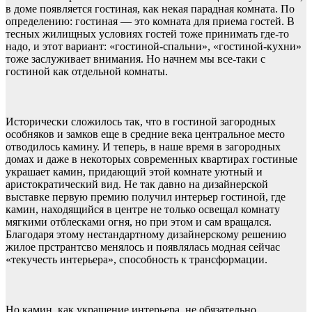
в доме появляется гостиная, как некая парадная комната. По
определению: гостиная — это комната для приема гостей. В
тесных жилищных условиях гостей тоже принимать где-то
надо, и этот вариант: «гостиной-спальни», «гостиной-кухни»
тоже заслуживает внимания. Но начнем мы все-таки с
гостиной как отдельной комнаты.
Исторически сложилось так, что в гостиной загородных
особняков и замков еще в средние века центральное место
отводилось камину. И теперь, в наше время в загородных
домах и даже в некоторых современных квартирах гостиные
украшает камин, придающий этой комнате уютный и
аристократический вид. Не так давно на дизайнерской
выставке первую премию получил интерьер гостиной, где
камин, находящийся в центре не только освещал комнату
мягкими отблесками огня, но при этом и сам вращался.
Благодаря этому нестандартному дизайнерскому решению
жилое прстрантсво менялось и появлялась модная сейчас
«текучесть интерьера», способность к трансформации.
Но камин, как украшение интерьера, не обязательно