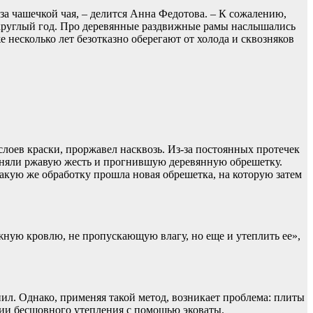
а чашечкой чая, – делится Анна Федотова. – К сожалению,
ь круглый год. Про деревянные раздвижные рамы наслышались
несколько лет безотказно оберегают от холода и сквозняков
лоев краски, проржавел насквозь. Из-за постоянных протечек
 сняли ржавую жесть и прогнившую деревянную обрешетку.
Такую же обработку прошла новая обрешетка, на которую затем
ежную кровлю, не пропускающую влагу, но еще и утеплить ее»,
л. Однако, применяя такой метод, возникает проблема: плиты
огии бесшовного утепления с помощью эковаты.