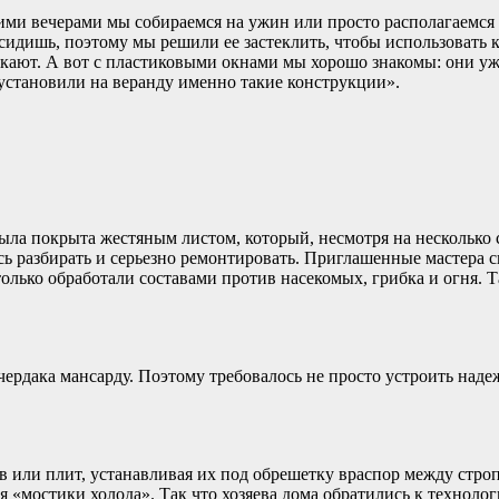
ими вечерами мы собираемся на ужин или просто располагаемся з
посидишь, поэтому мы решили ее застеклить, чтобы использоват
ают. А вот с пластиковыми окнами мы хорошо знакомы: они уже 
 установили на веранду именно такие конструкции».
ыла покрыта жестяным листом, который, несмотря на несколько с
сь разбирать и серьезно ремонтировать. Приглашенные мастера
олько обработали составами против насекомых, грибка и огня. 
 чердака мансарду. Поэтому требовалось не просто устроить над
ли плит, устанавливая их под обрешетку враспор между стропи
ся «мостики холода». Так что хозяева дома обратились к технол