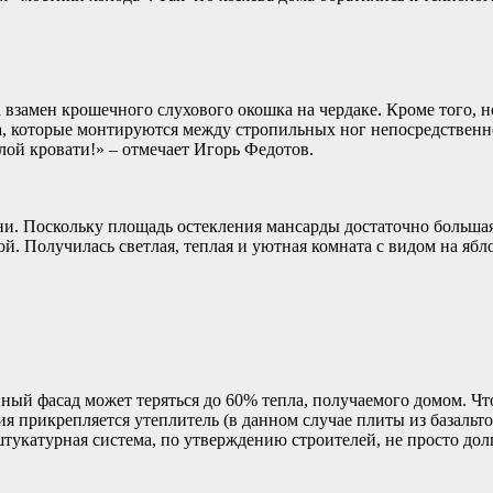
взамен крошечного слухового окошка на чердаке. Кроме того, 
, которые монтируются между стропильных ног непосредственно
плой кровати!» – отмечает Игорь Федотов.
и. Поскольку площадь остекления мансарды достаточно большая,
й. Получилась светлая, теплая и уютная комната с видом на ябл
нный фасад может теряться до 60% тепла, получаемого домом. Чт
ия прикрепляется утеплитель (в данном случае плиты из базальт
укатурная система, по утверждению строителей, не просто долг