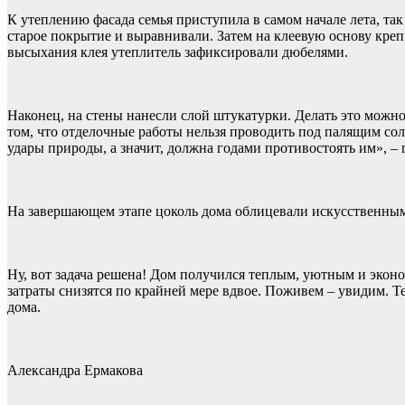
К утеплению фасада семья приступила в самом начале лета, та
старое покрытие и выравнивали. Затем на клеевую основу креп
высыхания клея утеплитель зафиксировали дюбелями.
Наконец, на стены нанесли слой штукатурки. Делать это можно
том, что отделочные работы нельзя проводить под палящим сол
удары природы, а значит, должна годами противостоять им», –
На завершающем этапе цоколь дома облицевали искусственным
Ну, вот задача решена! Дом получился теплым, уютным и эконо
затраты снизятся по крайней мере вдвое. Поживем – увидим. Те
дома.
Александра Ермакова