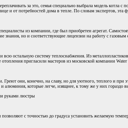
переплачивать за это, семья специально выбрала модель котла с 
це и от потребностей дома в тепле. По словам экспертов, эта 
ециалисты из компании, где был приобретен агрегат. Самостоят
кие знания, но и соответствующие лицензии на работу с газовым
ли всю остальную систему теплоснабжения. Из металлопластиков
е отопления пригласили мастеров из московской компании Water 
. Греют они, конечно, на славу, но для уютного, теплого и при 
 алюминия, которые легче, изящнее, к тому же у них гораздо в
ми руками люстры
 позволяют с точностью до градуса установить желаемую темпер