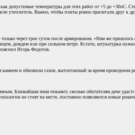
к как допустимые температуры для этих работ от +5 до +30oC. С
или утеплитель. Важно, чтобы плиты ровно прилегали друг к др
 только через трое суток после армирования. «Нам же пришлось 
нцем, дождем или при сильном ветре. Кстати, штукатурка нужна 
 пояснил Игорь Федотов.
 камнем и обновили газон, вытоптанный за время проведения р
мным. Ближайшая зима покажет, сколько обитателям дачи удастс
хнологии не стоят на месте, постоянно появляются новые решени