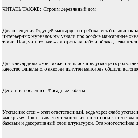
ЧИТАТЬ ТАКЖЕ:
Строим деревянный дом
Для освещения будущей мансарды потребовались большие окна 
интерьерных журналов мы узнали про особые мансардные окна
такие. Подумать только – смотреть на небо и облака, лежа в те
Для мансардных окон также пришлось предусмотреть рольставн
качестве финального аккорда изнутри мансарду обшили вагонко
Действие последнее. Фасадные работы
Утепление стен – этап ответственный, ведь через слабо утепле
«мокрым». Так называется технология, по которой к стене здан
базовый и декоративный слои штукатурки. Эта многослойная шт