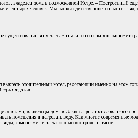
Федотов, владелец дома в подмосковной Истре. – Построенный е
 из четырех человек. Мы нашли единственное, на наш взгляд, 
ое существование всем членам семьи, но и серьезно экономит тр
ысл выбрать отопительный котел, работающий именно на этом то
Игорь Федотов.
циалистами, владельцы дома выбрали агрегат от словацкого про
ивать помещения и нагревать воду. Как многие современные м
без воды, саморозжиг и электронный контроль пламени.