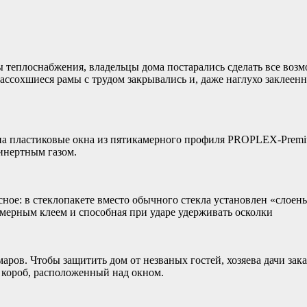
 теплоснабжения, владельцы дома постарались сделать все возм
 Рассохшиеся рамы с трудом закрывались и, даже наглухо заклеен
на пластиковые окна из пятикамерного профиля PROPLEX-Premi
инертным газом.
асное: в стеклопакете вместо обычного стекла установлен «сло
мерным клеем и способная при ударе удерживать осколки
аров. Чтобы защитить дом от незваных гостей, хозяева дачи за
короб, расположенный над окном.