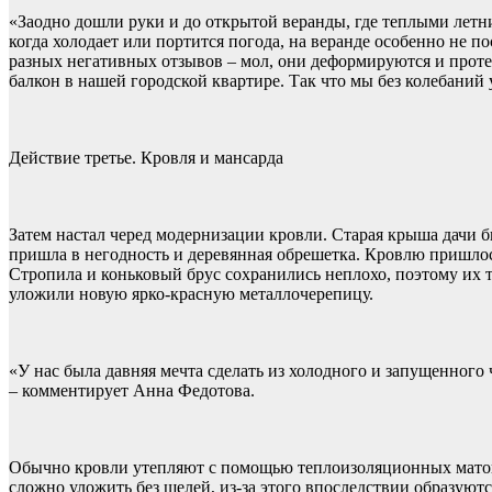
«Заодно дошли руки и до открытой веранды, где теплыми летн
когда холодает или портится погода, на веранде особенно не 
разных негативных отзывов – мол, они деформируются и протек
балкон в нашей городской квартире. Так что мы без колебаний
Действие третье. Кровля и мансарда
Затем настал черед модернизации кровли. Старая крыша дачи б
пришла в негодность и деревянная обрешетка. Кровлю пришло
Стропила и коньковый брус сохранились неплохо, поэтому их т
уложили новую ярко-красную металлочерепицу.
«У нас была давняя мечта сделать из холодного и запущенного
– комментирует Анна Федотова.
Обычно кровли утепляют с помощью теплоизоляционных матов и
сложно уложить без щелей, из-за этого впоследствии образуют