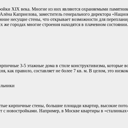
ойки XIX века. Многие из них являются охраняемыми памятник
 Алёна Каприелова, заместитель генерального директора «Наци
енние несущие стены, что открывает возможности для перепланир
х же городах многие строения находятся в плачевном состоянии
пичные 3-5 этажные дома в стиле конструктивизма, которые воз
ня, как правило, составляет не более 7 кв. м. В целом, это низ
ильники
стые кирпичные стены, большие площади квартир, высокие пото
ет с новостройками. Например, в Москве квартиры в «сталинках