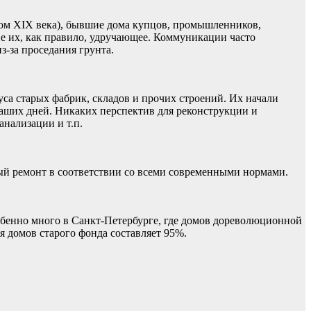
ом XIX века), бывшие дома купцов, промышленников,
е их, как правило, удручающее. Коммуникации часто
з-за проседания грунта.
уса старых фабрик, складов и прочих строений. Их начали
 наших дней. Никаких перспектив для реконструкции и
анализации и т.п.
ый ремонт в соответствии со всеми современными нормами.
обенно много в Санкт-Петербурге, где домов дореволюционной
 домов старого фонда составляет 95%.