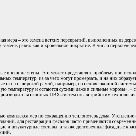
дная мера – это замена ветхих перекрытий, выполненных из дер
 замене, равно как и кровельное покрытие. В число первоочере
ые внешние стены. Это может представлять проблему при испол
ьных температур, из-за чего могут промерзать, и на них образуе
вые окна с широкой рамой, например, на основе оконной систе
ю температуру и остаются сухими даже в сильные морозы», – с
производителя оконных ПВХ-систем по австрийским технология
ью комплекса мер по сокращению теплопотерь дома. Утепление 
 зданий, для реставрации фасадов часто применяются современн
и штукатурные составы, а также долговечные фасадные краски.
кций.