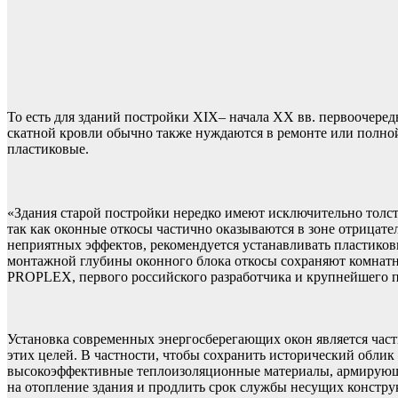
То есть для зданий постройки XIX– начала XX вв. первоочере
скатной кровли обычно также нуждаются в ремонте или полной
пластиковые.
«Здания старой постройки нередко имеют исключительно толст
так как оконные откосы частично оказываются в зоне отрицател
неприятных эффектов, рекомендуется устанавливать пластико
монтажной глубины оконного блока откосы сохраняют комнатну
PROPLEX, первого российского разработчика и крупнейшего 
Установка современных энергосберегающих окон является част
этих целей. В частности, чтобы сохранить исторический облик
высокоэффективные теплоизоляционные материалы, армирующие 
на отопление здания и продлить срок службы несущих констру