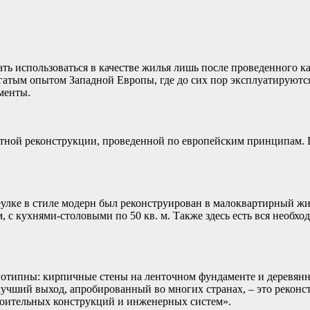
ать использоваться в качестве жилья лишь после проведенного 
огатым опытом Западной Европы, где до сих пор эксплуатируютс
менты.
отной реконструкции, проведенной по европейским принципам.
лке в стиле модерн был реконструирован в малоквартирный жил
 с кухнями-столовыми по 50 кв. м. Также здесь есть вся необх
отипны: кирпичные стены на ленточном фундаменте и деревянн
лучший выход, апробированный во многих странах, – это реконс
троительных конструкций и инженерных систем».