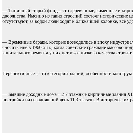
— Типичный старый фонд – это деревянные, каменные и кирп
дворянства. Именно из таких строений состоят исторические 
отсутствуют, за водой люди ходят к ближайшей колонке, все уд
— Временные бараки, которые возводились в эпоху индустриали
сносить еще в 1960-х гг., когда советские граждане массово п
капитального ремонта у них нет из-за низкого качества строит
Перспективные – это категории зданий, особенности констру
— Бывшие доходные дома – 2-7-этажные кирпичные здания XIX
постройки на сегодняшний день 11,3 тысячи. В исторических 