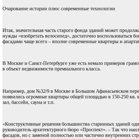
Очарование истории плюс современные технологии
Итак, значительная часть старого фонда зданий может продолж
нужды «изобретать велосипед», достаточно воспользоваться б
фасадами чаще всего – вполне современные квартиры и апарта
В Москве и Санкт-Петербурге уже есть немало примеров грам
в объект недвижимости премиального класса.
Например, дом №32/9 в Москве в Большом Афанасьевском переу
появились огромные квартиры общей площадью в 150-250 кв. м,
зал, бассейн, сауна и т.п.
«Конструктивные решения большинства старинных зданий одн
руководитель архитектурного бюро «Проспект». – Так что наи
фасадов, но с заменой полностью или частично внутренних с