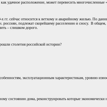
, как удачное расположение, может перевесить многочисленные
0-х гг. сейчас относится к ветхому и аварийному жилью. По данн
лн. россиян, подлежат скорейшему расселению и сносу. В общем
чить – слишком дорого.
прошли столетия российской истории?
обенностям, эксплуатационным характеристикам, уровню износа
йному состоянию дома, реконструировать которые экономически 