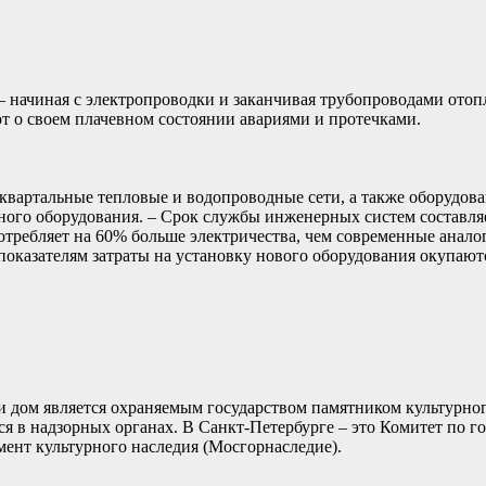
 начиная с электропроводки и заканчивая трубопроводами отоп
т о своем плачевном состоянии авариями и протечками.
квартальные тепловые и водопроводные сети, а также оборудов
о оборудования. – Срок службы инженерных систем составляет 
 потребляет на 60% больше электричества, чем современные ана
казателям затраты на установку нового оборудования окупаются 
ли дом является охраняемым государством памятником культурно
я в надзорных органах. В Санкт-Петербурге – это Комитет по г
ент культурного наследия (Мосгорнаследие).