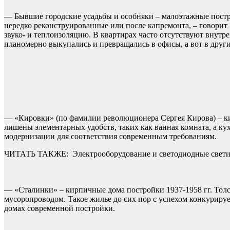
— Бывшие городские усадьбы и особняки – малоэтажные постр
нередко реконструированные или после капремонта, – говорит
звуко- и теплоизоляцию. В квартирах часто отсутствуют внутр
планомерно выкупались и превращались в офисы, а вот в други
— «Кировки» (по фамилии революционера Сергея Кирова) – кир
лишены элементарных удобств, таких как ванная комната, а кух
модернизации для соответствия современным требованиям.
ЧИТАТЬ ТАКЖЕ:
Электрооборудование и светодиодные свет
— «Сталинки» – кирпичные дома постройки 1937-1958 гг. Тол
мусоропроводом. Такое жилье до сих пор с успехом конкуриру
домах современной постройки.