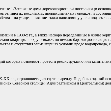
ичные 1-3-этажные дома дореволюционной постройки (в основн
центры многих российских провинциальных городков, и состояни
обства – на улице, а нижние этажи наполовину ушли под землю и
зации в 1930-х гг., а также наскоро переделанные в жилье корп
олучали квартиры в «хрущевках», но немало бараков достояло до
ельства и отсутствия элементарных условий вроде водопровода, к
кций которых позволяют провести реконструкцию или капитальн
-XX вв., строившиеся для сдачи в аренду. Подобных зданий ос
районах Северной столицы (Адмиралтейском и Центральном) доля