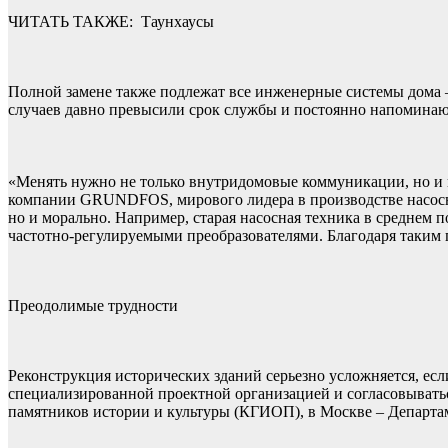
ЧИТАТЬ ТАКЖЕ:
Таунхаусы
Полной замене также подлежат все инженерные системы дома –
случаев давно превысили срок службы и постоянно напоминаю
«Менять нужно не только внутридомовые коммуникации, но и 
компании GRUNDFOS, мирового лидера в производстве насосног
но и морально. Например, старая насосная техника в среднем
частотно-регулируемыми преобразователями. Благодаря таким по
Преодолимые трудности
Реконструкция исторических зданий серьезно усложняется, ес
специализированной проектной организацией и согласовыватьс
памятников истории и культуры (КГИОП), в Москве – Департам