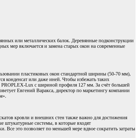
евянных или металлических балок. Деревянные подконструкции
дных мер включается и замена старых окон на современные
ьзовании пластиковых окон стандартной ширины (50-70 мм),
тся конденсат или даже иней. Чтобы избежать таких
мы PROPLEX-Lux с шириной профиля 127 мм. За счёт большей
оветует Евгений Варакса, директор по маркетингу компании
м».
скатов кровли и внешних стен также важно для достижения
ые штукатурные системы, в которые входят
 Все это позволяет по меньшей мере вдвое сократить затраты