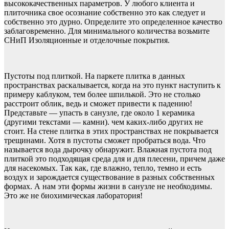
высококачественных параметров. У любого клиента и
плиточника свое осознание собственно это как следует и
собственно это дурно. Определите это определенное качество
заблаговременно. Для минимального количества возьмите
СНиП Изоляционные и отделочные покрытия.
Пустоты под плиткой. На паркете плитка в данных
пространствах раскалывается, когда на это пункт наступить к
примеру каблуком, тем более шпилькой. Это не столько
расстроит облик, ведь и сможет привести к падению!
Представьте — упасть в санузле, где около 1 керамика
(другими текстами — камни). чем каких-либо других не
стоит. На стене плитка в этих пространствах не покрывается
трещинами. Хотя в пустоты сможет пробраться вода. Что
называется вода дырочку обнаружит. Влажная пустота под
плиткой это подходящая среда для и для плесени, причем даже
для насекомых. Так как, где влажно, тепло, темно и есть
воздух и зарождается существование в разных собственных
формах. А нам эти формы жизни в санузле не необходимы.
Это же не биохимическая лаборатория!