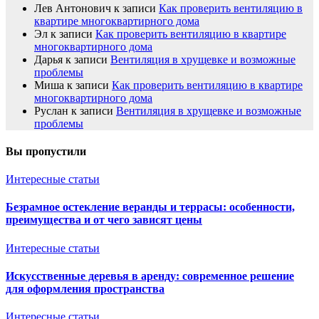
Лев Антонович
к записи
Как проверить вентиляцию в
квартире многоквартирного дома
Эл
к записи
Как проверить вентиляцию в квартире
многоквартирного дома
Дарья
к записи
Вентиляция в хрущевке и возможные
проблемы
Миша
к записи
Как проверить вентиляцию в квартире
многоквартирного дома
Руслан
к записи
Вентиляция в хрущевке и возможные
проблемы
Вы пропустили
Интересные статьи
Безрамное остекление веранды и террасы: особенности,
преимущества и от чего зависят цены
Интересные статьи
Искусственные деревья в аренду: современное решение
для оформления пространства
Интересные статьи