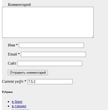
Комментарий
Имя
*
Email
*
Сайт
Current ye@r
*
Рубрики
в бане
в гараже