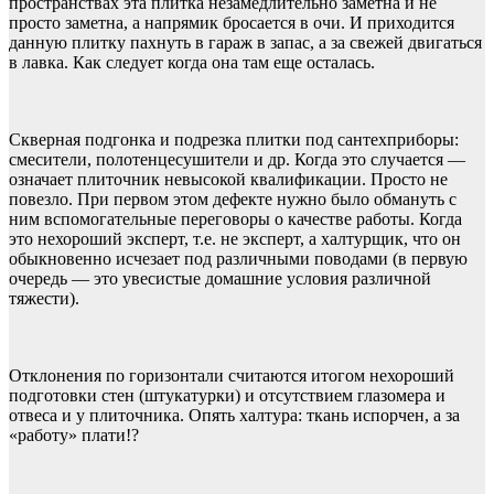
пространствах эта плитка незамедлительно заметна и не
просто заметна, а напрямик бросается в очи. И приходится
данную плитку пахнуть в гараж в запас, а за свежей двигаться
в лавка. Как следует когда она там еще осталась.
Скверная подгонка и подрезка плитки под сантехприборы:
смесители, полотенцесушители и др. Когда это случается —
означает плиточник невысокой квалификации. Просто не
повезло. При первом этом дефекте нужно было обмануть с
ним вспомогательные переговоры о качестве работы. Когда
это нехороший эксперт, т.е. не эксперт, а халтурщик, что он
обыкновенно исчезает под различными поводами (в первую
очередь — это увесистые домашние условия различной
тяжести).
Отклонения по горизонтали считаются итогом нехороший
подготовки стен (штукатурки) и отсутствием глазомера и
отвеса и у плиточника. Опять халтура: ткань испорчен, а за
«работу» плати!?