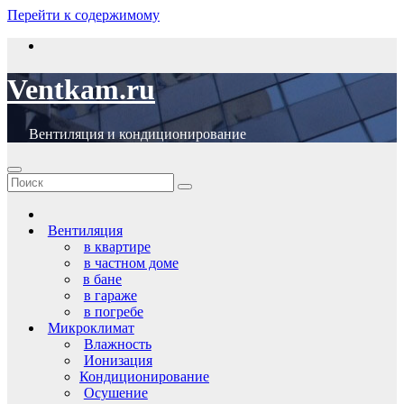
Перейти к содержимому
Ventkam.ru
Вентиляция и кондиционирование
Вентиляция
в квартире
в частном доме
в бане
в гараже
в погребе
Микроклимат
Влажность
Ионизация
Кондиционирование
Осушение