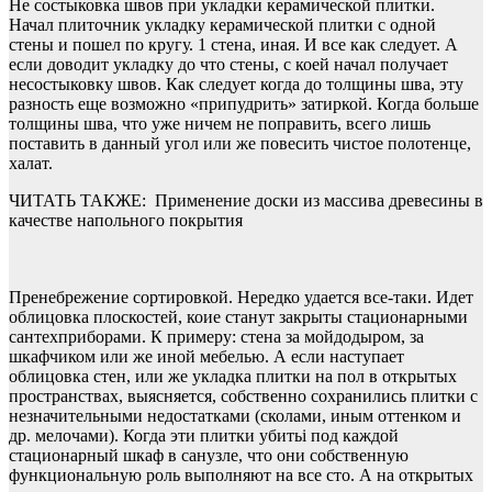
Не состыковка швов при укладки керамической плитки.
Начал плиточник укладку керамической плитки с одной
стены и пошел по кругу. 1 стена, иная. И все как следует. А
если доводит укладку до что стены, с коей начал получает
несостыковку швов. Как следует когда до толщины шва, эту
разность еще возможно «припудрить» затиркой. Когда больше
толщины шва, что уже ничем не поправить, всего лишь
поставить в данный угол или же повесить чистое полотенце,
халат.
ЧИТАТЬ ТАКЖЕ:
Применение доски из массива древесины в
качестве напольного покрытия
Пренебрежение сортировкой. Нередко удается все-таки. Идет
облицовка плоскостей, коие станут закрыты стационарными
сантехприборами. К примеру: стена за мойдодыром, за
шкафчиком или же иной мебелью. А если наступает
облицовка стен, или же укладка плитки на пол в открытых
пространствах, выясняется, собственно сохранились плитки с
незначительными недостатками (сколами, иным оттенком и
др. мелочами). Когда эти плитки убитьi под каждой
стационарный шкаф в санузле, что они собственную
функциональную роль выполняют на все сто. А на открытых