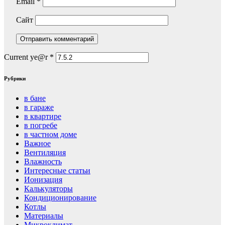
Email
*
Сайт
Current ye@r
*
Рубрики
в бане
в гараже
в квартире
в погребе
в частном доме
Важное
Вентиляция
Влажность
Интересные статьи
Ионизация
Калькуляторы
Кондиционирование
Котлы
Материалы
Микроклимат