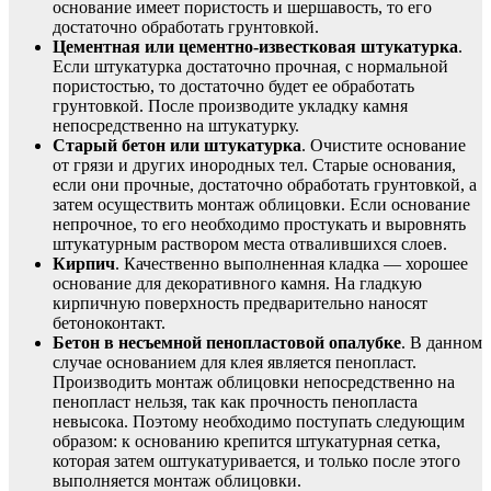
основание имеет пористость и шершавость, то его
достаточно обработать грунтовкой.
Цементная или цементно-известковая штукатурка
.
Если штукатурка достаточно прочная, с нормальной
пористостью, то достаточно будет ее обработать
грунтовкой. После производите укладку камня
непосредственно на штукатурку.
Старый бетон или штукатурка
. Очистите основание
от грязи и других инородных тел. Старые основания,
если они прочные, достаточно обработать грунтовкой, а
затем осуществить монтаж облицовки. Если основание
непрочное, то его необходимо простукать и выровнять
штукатурным раствором места отвалившихся слоев.
Кирпич
. Качественно выполненная кладка — хорошее
основание для декоративного камня. На гладкую
кирпичную поверхность предварительно наносят
бетоноконтакт.
Бетон в несъемной пенопластовой опалубке
. В данном
случае основанием для клея является пенопласт.
Производить монтаж облицовки непосредственно на
пенопласт нельзя, так как прочность пенопласта
невысока. Поэтому необходимо поступать следующим
образом: к основанию крепится штукатурная сетка,
которая затем оштукатуривается, и только после этого
выполняется монтаж облицовки.