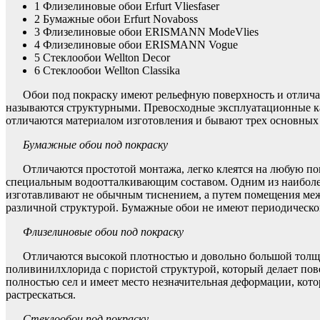
1
Флизелиновые обои Erfurt Vliesfaser
2
Бумажные обои Erfurt Novaboss
3
Флизелиновые обои ERISMANN ModeVlies
4
Флизелиновые обои ERISMANN Vogue
5
Стеклообои Wellton Decor
6
Стеклообои Wellton Classika
Обои под покраску имеют рельефную поверхность и отлича
называются структурными. Превосходные эксплуатационные ка
отличаются материалом изготовления и бывают трех основных
Бумажные обои под покраску
Отличаются простотой монтажа, легко клеятся на любую п
специальным водоотталкивающим составом. Одним из наиболе
изготавливают не обычным тиснением, а путем помещения меж
различной структурой. Бумажные обои не имеют периодическог
Флизелиновые обои под покраску
Отличаются высокой плотностью и довольно большой толщи
поливинилхлорида с пористой структурой, который делает пов
полностью сел и имеет место незначительная деформации, кото
растрескаться.
Стеклообои под покраску