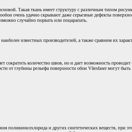
основой. Такая ткань имеет структуру с различным типом рисунк
лообои очень удачно скрывают даже серьезные дефекты поверхно
озможно случайно порвать или поцарапать.
 наиболее известных производителей, а также сравним их харак
яет сократить количество швов, но и дает возможность проводит о
сти от глубины рельефа поверхности обои Vliesfaser могут быть 
ания поливинилхлорида и других синтетических веществ, при эт