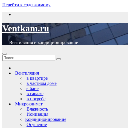
Перейти к содержимому
Ventkam.ru
Вентиляция и кондиционирование
Вентиляция
в квартире
в частном доме
в бане
в гараже
в погребе
Микроклимат
Влажность
Ионизация
Кондиционирование
Осушение