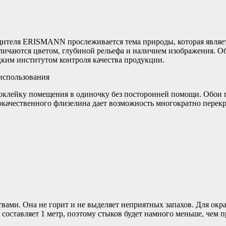
одителя ERISMANN прослеживается тема природы, которая являе
тличаются цветом, глубиной рельефа и наличием изображения. 
ким институтом контроля качества продукции.
использования
 оклейку помещения в одиночку без посторонней помощи. Обои п
окачественного флизелина дает возможность многократно перек
ами. Она не горит и не выделяет неприятных запахов. Для окр
оставляет 1 метр, поэтому стыков будет намного меньше, чем 