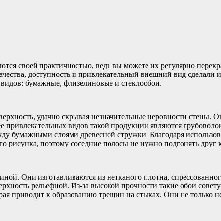
ются своей практичностью, ведь вы можете их регулярно перекр
чества, доступность и привлекательный внешний вид сделали и
 видов: бумажные, флизелиновые и стеклообои.
оверхность, удачно скрывая незначительные неровности стены.
е привлекательных видов такой продукции являются грубоволо
ду бумажными слоями древесной стружки. Благодаря использов
о рисунка, поэтому соседние полосы не нужно подгонять друг к
ной. Они изготавливаются из нетканого плотна, спрессованног
ерхность рельефной. Из-за высокой прочности такие обои совету
рая приводит к образованию трещин на стыках. Они не только не