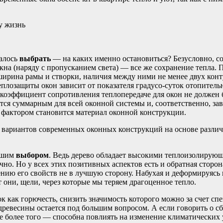
у жизнь
алось
выбрать
— на каких именно остановиться? Безусловно, 
кна (наряду с пропусканием света) — все же сохранение тепла
ширина рамы и створки, наличия между ними не менее двух конт
лозащиты окон зависит от показателя градусо-суток отопитель
 коэффициент сопротивления теплопередаче для окон не должен б
ется суммарным для всей оконной системы и, соответственно, за
м фактором становится материал оконной конструкции.
 вариантов современных оконных конструкций на основе различн
чшим
выбором
. Ведь дерево обладает высокими теплоизолирующ
чно. Но у всех этих позитивных аспектов есть и обратная сторо
ению его свойств не в лучшую сторону. Набухая и деформируясь
 они, щели, через которые мы теряем драгоценное тепло.
ок как горючесть, снизить значимость которого можно за счет 
древесины остается под большим вопросом. А если говорить о 
 более того — способна повлиять на изменение климатических 