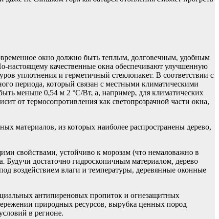
современное окно должно быть теплым, долговечным, удобным
. По-настоящему качественные окна обеспечивают улучшенную
уров уплотнения и герметичный стеклопакет. В соответствии с
ного периода, который связан с местными климатическими
ыть меньше 0,54 м 2 °С/Вт, а, например, для климатических
висит от термосопротивления как светопрозрачной части окна,
ых материалов, из которых наиболее распространены дерево,
ими свойствами, устойчиво к морозам (что немаловажно в
на. Будучи достаточно гидроскопичным материалом, дерево
 под воздействием влаги и температуры, деревянные оконные
специальных антипиреновых пропиток и огнезащитных
сбережении природных ресурсов, вырубка ценных пород
условий в регионе.