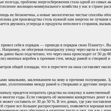
ые полгода, проблема энергосбережения стала одной из самых а
а отопление жилищно-коммунального хозяйства у нас в стране ра
тнюдь не бесконечны, а новые экологически чистые способы обо
оплива для производства столь нужной нам энергии не лучшим о
ывается двуокись углерода и продукты неполного сгорания, вы
привел себя в порядок — приведи в порядок свою Планету». Ва
 Например, не обогревая понапрасну улицу через щели в старых р
ак давно было подсчитано, что через окна происходит от 50 до 8
и) оконных коробок к проемам стен, между рамой и створкой и в
метров общей площади, что в пересчете на окна составляет около 
ми замазками, заклеиванием на зиму и прочими полумерами. Зд
тами, уплотнениями между рамой и створками и другими энерг
оначалу придется потратить средства на покупку и качественный
 многие годы. Если говорить об экономии конкретных денег в ко
может составить от 30 до 50 %. В тех домах, где уже поставлен
шей стране все большее распространение), появляется хорошая в
временные окна обеспечат в квартире тепло и уют, так как с ни