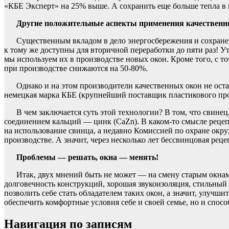
«КБЕ Эксперт» на 25% выше. А сохранить еще больше тепла в
Другие положительные аспекты применения качественн
Существенным вкладом в дело энергосбережения и сохранен
к тому же доступны для вторичной переработки до пяти раз! 
мы используем их в производстве новых окон. Кроме того, с т
при производстве снижаются на 50-80%.
Однако и на этом производители качественных окон не оста
немецкая марка КБЕ (крупнейший поставщик пластикового профи
В чем заключается суть этой технологии? В том, что свине
соединением кальций — цинк (CaZn). В каком-то смысле рецепт
на использование свинца, а недавно Комиссией по охране о
производстве. А значит, через несколько лет бессвинцовая ре
Проблемы — решать, окна — менять!
Итак, двух мнений быть не может — на смену старым окна
долговечность конструкций, хорошая звукоизоляция, стильный
позволить себе стать обладателем таких окон, а значит, улучш
обеспечить комфортные условия себе и своей семье, но и спос
Навигация по записям