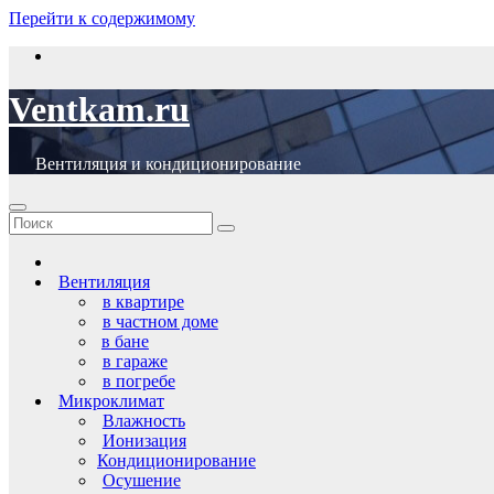
Перейти к содержимому
Ventkam.ru
Вентиляция и кондиционирование
Вентиляция
в квартире
в частном доме
в бане
в гараже
в погребе
Микроклимат
Влажность
Ионизация
Кондиционирование
Осушение