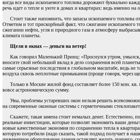
когда все виды ископаемого топлива дорожают буквально кажд
речь идет о тепле и уюте в домах и квартирах: ведь именно н
Стоит также напомнить, что запасы ископаемого топлива о
Отметим и тот прискорбный факт, что сжигание ископаемого т
сжигании нефти, угля и природного газа в атмосферу выбрас
климата планеты.
Щели в окнах — деньги на ветер!
Как говорил Маленький Принц: «Проснулся утром, умылся, 
вносите свой небольшой вклад в дело сохранения всей планеты.
самые серьезные последствия в глобальном масштабе, ведь не т
воздуха сквозь неплотные примыкания (проще говоря, через щел
Только в Москве жилой фонд составляет более 150 млн. кв. 
вовсе астрономическую сумму.
Увы, проблемы устаревших окон нельзя решить всевозможны
на современные оконные системы с герметичными стеклопаке
Скажете, такая замена стоит немалых денег. Естественно, п
реальные инвестиции, которые позволят экономить ваши деньги
новые качественные экономия по сохранению тепла в квартирах 
которую потребили (надо сказать, такой подход получает в на
инженерное оборудование здания оставляет желать лучшего, со