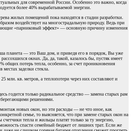
ктуальных для современной России. Особенно это важно, когда
сходуется более 40% вырабатываемой энергии.
грева жилых помещений пока находятся в стадии разработки.
бразом воздействует на многострадальную природу. Ведь при
зывающие «парниковый эффект» — основную причину изменения
ша планета — это Ваш дом, и приведя его в порядок, Вы уже
ассохшихся окнах. Да, да, такой, казалось бы, пустяк имеет
0% общих потерь тепла, особенно, за счет проникновения
 местах заделки стекла.
25 млн. кв. метров, а теплопотери через них составляют и
есь годится только радикальное средство — замена старых рам
осберегающими решениями.
 монтаж новых окон, но эти расходы — не что иное, как
нкретной семье, то выясняется, что при замене старых окон на
ы счетчики тепла и жильцы платят только за ту энергию,
озможность спасти семейный бюджет от лишних трат. Если же
ми даже не слишком горячая батарея отопления сможет прогреть