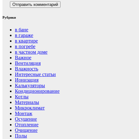
Рубрики
в бане
в гараже
в квартире
в погребе
в частном доме
Важное
Вентиляция
Влажность
Интересные статьи
Ионизация
Калькуляторы
Кондиционирование
Котлы
Материалы
Микроклимат
Монтаж
Осушение
Отопление
Очищение
Полы