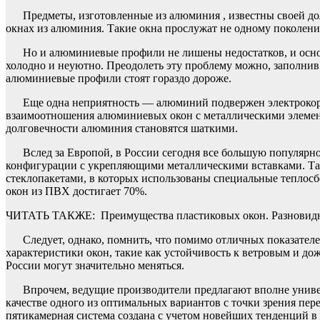
Предметы, изготовленные из алюминия , известны своей дол
окнах из алюминия. Такие окна прослужат не одному поколени
Но и алюминиевые профили не лишены недостатков, и основ
холодно и неуютно. Преодолеть эту проблему можно, заполн
алюминиевые профили стоят гораздо дороже.
Еще одна неприятность — алюминий подвержен электрокорро
взаимоотношения алюминиевых окон с металлическими элемент
долговечности алюминия становятся шаткими.
Вслед за Европой, в России сегодня все большую популя
конфигурации с укрепляющими металлическими вставками. Так
стеклопакетами, в которых использованы специальные теплосб
окон из ПВХ достигает 70%.
ЧИТАТЬ ТАКЖЕ:
Преимущества пластиковых окон. Разновид
Следует, однако, помнить, что помимо отличных показател
характеристики окон, такие как устойчивость к ветровым и д
России могут значительно меняться.
Впрочем, ведущие производители предлагают вполне униве
качестве одного из оптимальных вариантов с точки зрения пе
пятикамерная система создана с учетом новейших тенденций в