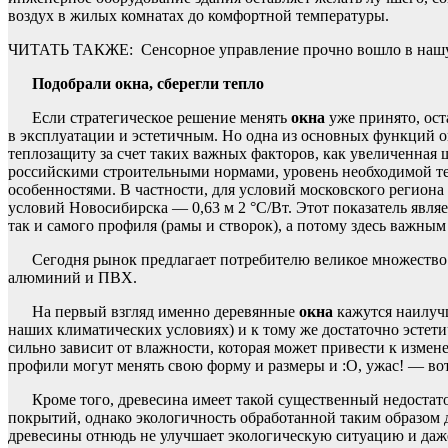
воздух в жилых комнатах до комфортной температуры.
ЧИТАТЬ ТАКЖЕ:
Сенсорное управление прочно вошло в наш
Подобрали окна, сберегли тепло
Если стратегическое решение менять
окна
уже принято, ост
в эксплуатации и эстетичным. Но одна из основных функций о
теплозащиту за счет таких важных факторов, как увеличенная 
российскими строительными нормами, уровень необходимой теп
особенностями. В частности, для условий московского региона
условий Новосибирска — 0,63 м 2 °С/Вт. Этот показатель явля
так и самого профиля (рамы и створок), а потому здесь важны
Сегодня рынок предлагает потребителю великое множество
алюминий и ПВХ.
На первый взгляд именно деревянные
окна
кажутся наилу
наших климатических условиях) и к тому же достаточно эстети
сильно зависит от влажности, которая может привести к измен
профили могут менять свою форму и размеры и :О, ужас! — вот
Кроме того, древесина имеет такой существенный недостат
покрытий, однако экологичность обработанной таким образом 
древесины отнюдь не улучшает экологическую ситуацию и даже