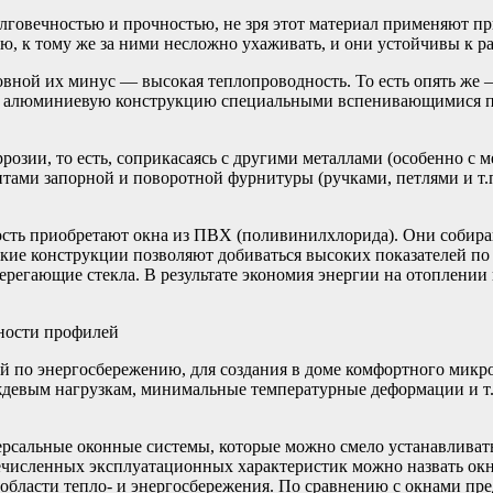
говечностью и прочностью, не зря этот материал применяют при
ю, к тому же за ними несложно ухаживать, и они устойчивы к р
ной их минус — высокая теплопроводность. То есть опять же — т
ив алюминиевую конструкцию специальными вспенивающимися п
зии, то есть, соприкасаясь с другими металлами (особенно с ме
ами запорной и поворотной фурнитуры (ручками, петлями и т.п
рность приобретают окна из ПВХ (поливинилхлорида). Они соб
ие конструкции позволяют добиваться высоких показателей по
ерегающие стекла. В результате экономия энергии на отоплени
ности профилей
ей по энергосбережению, для создания в доме комфортного мик
ождевым нагрузкам, минимальные температурные деформации и т.
рсальные оконные системы, которые можно смело устанавливать
речисленных эксплуатационных характеристик можно назвать ок
 области тепло- и энергосбережения. По сравнению с окнами п