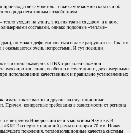
 производстве самолетов. То же самое можно сказать и об
азного рода негативным воздействиям.
епло уходит на улицу, энергия тратится даром, а в доме
олимерными составами, однако подобные «тёплые»
дью), он может деформироваться и даже разрушиться. Так что
.) оказываются очень непростыми. И тут позиции
ираются из многокамерных ПВХ-профилей сложной
 термосопротивлению, особенно в сочетании с двухкамерными
и при использовании качественных и правильно установленных
роклимата также важны и другие эксплуатационные
п. Причем, конкретные требования в зависимости от региона
 и в ветреном Новороссийске и в морозном Якутске. В
на «КБЕ Эксперт» с шириной рамы и створки 70 мм. Новая
редыдущего поколения, теплоизоляционные качества системы