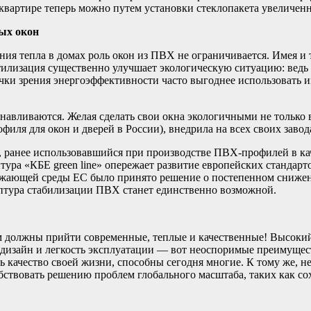
 квартире теперь можно путем установки стеклопакета увеличе
ых окон
ия тепла в домах роль окон из ПВХ не ограничивается. Имея и 
Утилизация существенно улучшает экологическую ситуацию: ведь
очки зрения энергоэффективности часто выгоднее использовать и
навливаются. Желая сделать свои окна экологичными не только в
ля для окон и дверей в России), внедрила на всех своих завода
ц, ранее использовавшийся при производстве ПВХ-профилей в ка
ура «КБЕ green line» опережает развитие европейских стандарто
кружающей среды ЕС было принято решение о постепенном сниж
цептура стабилизации ПВХ станет единственно возможной.
м должны прийти современные, теплые и качественные! Высокий
 дизайн и легкость эксплуатации — вот неоспоримые преимущес
ить качество своей жизни, способны сегодня многие. К тому же, 
обствовать решению проблем глобального масштаба, таких как со