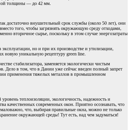
нной толщины — до 42 мм.
так достаточно внушительный срок службы (около 50 лет), они
 вместо того, чтобы загрязнять окружающую среду отходами,
менно вторичное сырье, поскольку в этом случае энергозатраты
 эксплуатации, но и при их производстве и утилизации,
х новую уникальную рецептуру green line.
честве стабилизатора, заменяется экологически чистым
в. Дело в том, что в Дании уже сейчас введен полный запрет
ении применения тяжелых металлов в промышленном
 уровень теплоизоляции, экологичность, надежность и
тва качественных современных окон. Приятно осознавать, что
немаловажно, что, выбирая правильные окна, можно не только
хранение окружающей среды! Тут есть, над чем задуматься!