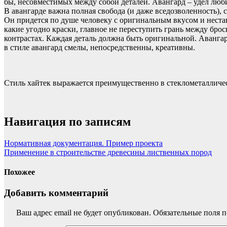
бы, несовместимых между собой деталей. Авангард – удел любит
В авангарде важна полная свобода (и даже вседозволенность),
Он придется по душе человеку с оригинальным вкусом и нест
какие угодно краски, главное не переступить грань между бро
контрастах. Каждая деталь должна быть оригинальной. Авангар
в стиле авангард смелы, непосредственны, креативны.
Стиль хайтек выражается преимущественно в стеклометалличес
Навигация по записям
Нормативная документация. Пример проекта
Применение в строительстве древесины лиственных пород
Похожее
Добавить комментарий
Ваш адрес email не будет опубликован.
Обязательные поля 