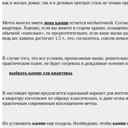
как в жилых домах, так и в деловых центрах стала не только п
Мечта многих иметь
дома камин
остается несбыточной. Соглас
квартиры. Хорошо, если вы живете в старом здании, оснащен
обычной «панельки», то предпочтительнее, если ваше жилье ра
ведь вес камина достигает 1,5 т., что, согласитесь, совсем немал
В случае того, что все условия, прописанные выше, решительно
практическом плане, не будет согревать в дождливые осенние в
выбрать камин для квартиры
.
В настоящее время предлагается идеальный вариант для жител
в квартиру изготовлен по образцу классических, и даже огонь
практичным современным воплощением мечты.
Но установить
камин
еще полдела. Необходимо, чтобы
камин
в