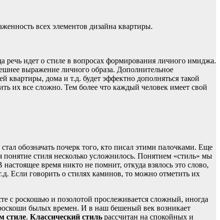
лаженность всех элементов дизайна квартиры.
да речь идет о стиле в вопросах формирования личного имиджа.
нешнее выражение личного образа. Дополнительное
й квартиры, дома и т.д. будет эффектно дополняться такой
ить их все сложно. Тем более что каждый человек имеет свой
 стал обозначать почерк того, кто писал этими палочками. Еще
я понятие стиля несколько усложнилось. Понятием «стиль» мы
настоящее время никто не помнит, откуда взялось это слово,
.д. Если говорить о стилях каминов, то можно отметить их
сте с роскошью и позолотой прослеживается сложный, иногда
к роскоши былых времен. И в наш бешеный век возникает
м стиле
.
Классический стиль
рассчитан на спокойных и