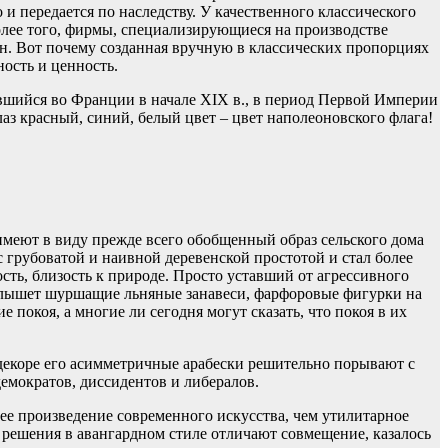
и передается по наследству. У качественного классического
 Более того, фирмы, специализирующиеся на производстве
ен. Вот почему созданная вручную в классических пропорциях
ность и ценность.
вшийся во Франции в начале XIX в., в период Первой Империи
аз красный, синий, белый цвет – цвет наполеоновского флага!
имеют в виду прежде всего обобщенный образ сельского дома
 грубоватой и наивной деревенской простотой и стал более
ть, близость к природе. Просто уставший от агрессивного
 колышет шуршащие льняные занавеси, фарфоровые фигурки на
 покоя, а многие ли сегодня могут сказать, что покоя в их
декоре его асимметричные арабески решительно порывают с
демократов, диссидентов и либералов.
е произведение современного искусства, чем утилитарное
е решения в авангардном стиле отличают совмещение, казалось