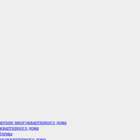
артире многоквартирного дома
оквартирного дома
облемы
ногоквартирного дома