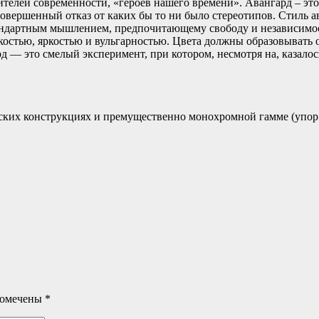
елей современности, «героев нашего времени». Авангард – это т
 совершенный отказ от каких бы то ни было стереотипов. Стиль
андартным мышлением, предпочитающему свободу и независимост
скостью, яркостью и вульгарностью. Цвета должны образовывать 
д — это смелый эксперимент, при котором, несмотря на, казало
ких конструкциях и премущественно монохромной гамме (упор н
помечены
*