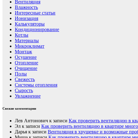
Вентиляция
Влажность
Интересные статьи
Ионизация
Калькуляторы
Кондиционирование
Котлы
Материалы
Микроклимат
Монтаж
Осушение
Отопление
Очищение
Полы
Свежесть
Системы отопления
Сырость
Увлажнение
Свежие комментарии
Лев Антонович
к записи
Как проверить вентиляцию в кв
Эл
к записи
Как проверить вентиляцию в квартире мног
Дарья
к записи
Вентиляция в хрущевке и возможные пр
Миша
к записи
Как проверить вентиляцию в квартире м