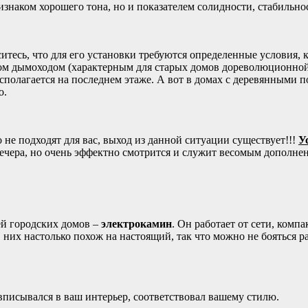
ризнаком хорошего тона, но и показателем солидности, стабильн
итесь, что для его установки требуются определенные условия,
ном дымоходом (характерным для старых домов дореволюционной
сполагается на последнем этаже. А вот в домах с деревянными 
о.
 не подходят для вас, выход из данной ситуации существует!!!
У
ечера, но очень эффектно смотрится и служит весомым дополнени
ей городских домов –
электрокамин
. Он работает от сети, комп
 в них настолько похож на настоящий, так что можно не бояться
писывался в ваш интерьер, соответствовал вашему стилю.