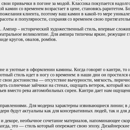
свои привычки в погоне за модой. Классика покупается надолго 
кой камин со временем возрастает в цене, становясь раритетом.
 пожелания клиента, поэтому ваш камин в какой-то мере уникал
красоты и популярности, сохраняя со временем свою притягатель
а. Ампир – исторический художественный стиль, впервые сложи
еатральное великолепие. Для ампира типичны яркие, режущие гл
иде кругов, овалов, ромбов.
не и уютные в оформлении камины. Когда говорят о кантри, то 
тный стиль идет в ногу со временем: в наши дни он простился с
свои достоинства — отсутствие вычурности, мягкость, лиричнос
идеть солнечные зайчики на стенах, ощущать ветерок, который
тьев вместо рева автомобильных сирен. Кантри дает нам ощущение
аправлениями. Для модерна характерны извивающиеся линии; в 
дерн будут актуальны как для консервативных людей, так и для 
 декоре, необычное сочетание материалов, напоминающее скоре
икогда, это — стиль который опережает свою эпоху. Дизайнерски