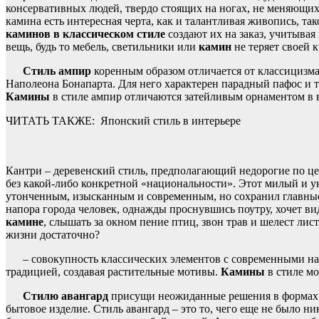
консервативных людей, твердо стоящих на ногах, не меняющих 
камина есть интересная черта, как и талантливая живопись, та
каминов в классическом стиле
создают их на заказ, учитывая
вещь, будь то мебель, светильники или
камин
не теряет своей 
Стиль ампир
коренным образом отличается от классицизм
Наполеона Бонапарта. Для него характерен парадный пафос и т
Камины
в стиле ампир отличаются затейливым орнаментом в в
ЧИТАТЬ ТАКЖЕ:
Японский стиль в интерьере
Кантри – деревенский стиль, предполагающий недорогие по це
без какой-либо конкретной «национальности». Этот милый и ую
утонченным, изысканным и современным, но сохранил главные 
напора города человек, однажды проснувшись поутру, хочет в
камине
, слышать за окном пение птиц, звон трав и шелест лис
жизни достаточно?
– совокупность классических элементов с современными н
традицией, создавая растительные мотивы.
Камины
в стиле мо
Стилю авангард
присущи неожиданные решения в формах и
бытовое изделие. Стиль авангард – это то, чего еще не было н