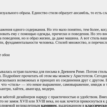
зуального образа. Единство стиля образует ансамбль, то есть с
ражения одного содержания. Но это мало понятно, тем более, ког
твовать ему с помощью одежды, прически и поведения. Но это в
поведения, но и образ жизни, да даже машина. А вот стиль ваше
ти, фундаментальности человека. Стилей множество, и перечисл
т обои
ывалась острая палочка для письма в Древнем Риме. Потом стиль
и. Подробнее прочитать об этом мы можем у Аристотеля. Сегодн
ескольких возможных и принцип их соединения друг с другом. В 
, что «стиль» — это некое выражение, самовыражение, имидж и т
кантри, хайтек, авангард, модерн.
ся заботой дизайнеров наряду с практичностью и удобством. Вме
то не замок XVII или XVIII века, но как хочется прикоснуться 
ополняемой великолепным
камином
, выдержанном в
классическо