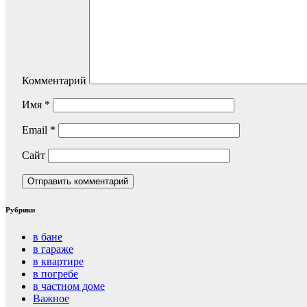
Комментарий
Имя
*
Email
*
Сайт
Рубрики
в бане
в гараже
в квартире
в погребе
в частном доме
Важное