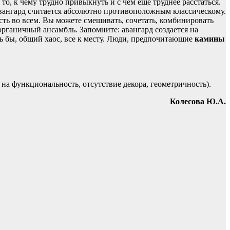
о, к чему трудно привыкнуть и с чем еще труднее расстаться.
 авангард считается абсолютно противоположным классическому.
ь во всем. Вы можете смешивать, сочетать, комбинировать
органичный ансамбль. Запомните: авангард создается на
сь бы, общий хаос, все к месту. Люди, предпочитающие
камины
а функциональность, отсутствие декора, геометричность).
Колесова Ю.А.