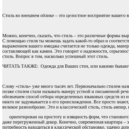
Стиль во внешнем облике – это целостное восприятие вашего ви
Можно, конечно, сказать, что стиль – это различные формы вы
С помощью стиля ты можешь задать какой-то образ и соответс
выражением вашего имиджа считается не только одежда, манера 
составляющей как камин. Это говорит о надежности, серьезнос
стиль. Вопрос в том, насколько успешный этот стиль.
ЧИТАТЬ ТАКЖЕ:
Одежда для Ваших стен, или какими бываю
Слову «стиль» уже много тысяч лет. Первоначально стилем наз
позже стилем стали называть манеру устной и письменной реч
обозначаем способ отбора определенных языковых средств из н
никто не задумывается о его происхождении. Все просто знают
великое разнообразие. Это и классический стиль, стиль ампир, 
ориентирован на простоту и изящность форм, что становит
даже перегруженный декор. Конечно, современная квартира – э
потребность находиться в классической обстановке, удачно д