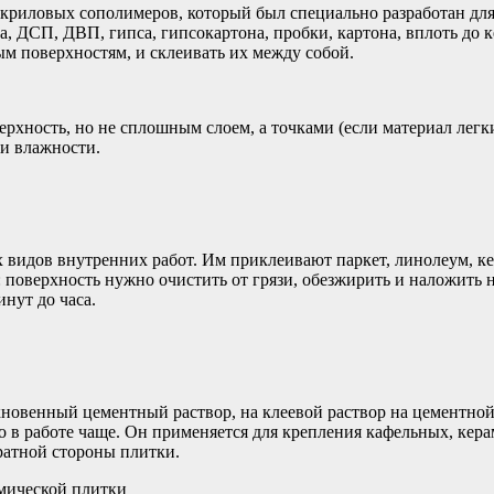
криловых сополимеров, который был специально разработан для 
, ДСП, ДВП, гипса, гипсокартона, пробки, картона, вплоть до к
м поверхностям, и склеивать их между собой.
ерхность, но не сплошным слоем, а точками (если материал легк
 и влажности.
ех видов внутренних работ. Им приклеивают паркет, линолеум, 
 поверхность нужно очистить от грязи, обезжирить и наложить н
нут до часа.
новенный цементный раствор, на клеевой раствор на цементной
о в работе чаще. Он применяется для крепления кафельных, кер
ратной стороны плитки.
мической плитки