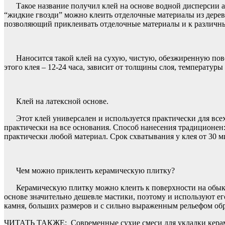
Такое название получил клей на основе водной дисперсии а
“жидкие гвозди” можно клеить отделочные материалы из дерева
позволяющий приклеивать отделочные материалы и к различны
Наносится такой клей на сухую, чистую, обезжиренную пов
этого клея – 12-24 часа, зависит от толщины слоя, температуры
Клей на латексной основе.
Этот клей универсален и используется практически для вс
практически на все основания. Способ нанесения традиционен:
практически любой материал. Срок схватывания у клея от 30 ми
Чем можно приклеить керамическую плитку?
Керамическую плитку можно клеить к поверхности на обык
основе значительно дешевле мастики, поэтому и используют ег
камня, больших размеров и с сильно выраженным рельефом об
ЧИТАТЬ ТАКЖЕ:
Современные сухие смеси для укладки кера