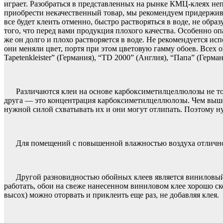
играет. Разобраться в представленных на рынке КМЦ-клеях непр
приобрести некачественный товар, мы рекомендуем придержива
все будет клеить отменно, быстро растворяться в воде, не обр
того, что перед вами продукция плохого качества. Особенно оп
же он долго и плохо растворяется в воде. Не рекомендуется ис
они меняли цвет, портя при этом цветовую гамму обоев. Всех 
Tapetenkleister” (Германия), “TD
2000”
(Англия), “Папа” (Герман
Различаются клеи на основе карбоксиметилцеллюлозы не тол
друга — это концентрация карбоксиметилцеллюлозы. Чем выше о
нужной силой схватывать их и они могут отлипать. Поэтому ну
Для помещений с повышенной влажностью воздуха отлично 
Другой разновидностью обойных клеев является виниловый
работать, обои на свеже нанесенном виниловом клее хорошо ск
высох) можно оторвать и приклеить еще раз, не добавляя клея.