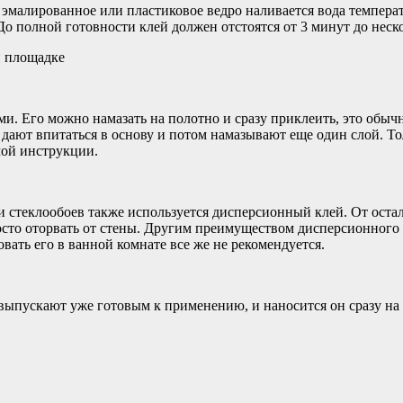
эмалированное или пластиковое ведро наливается вода температур
До полной готовности клей должен отстоятся от 3 минут до неско
й площадке
и. Его можно намазать на полотно и сразу приклеить, это обыч
 дают впитаться в основу и потом намазывают еще один слой. То
мой инструкции.
 стеклообоев также используется дисперсионный клей. От остал
сто оторвать от стены. Другим преимуществом дисперсионного к
вать его в ванной комнате все же не рекомендуется.
выпускают уже готовым к применению, и наносится он сразу на 