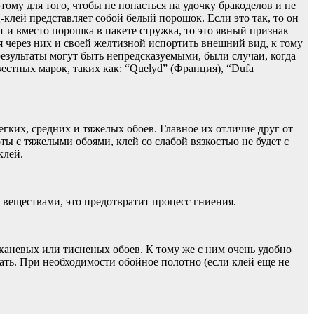
ому для того, чтобы не попасться на удочку бракоделов и не
клей представляет собой белый порошок. Если это так, то он
т и вместо порошка в пакете стружка, то это явный признак
я через них и своей желтизной испортить внешний вид, к тому
результаты могут быть непредсказуемыми, были случаи, когда
естных марок, таких как: “Quelyd” (Франция), “Dufa
гких, средних и тяжелых обоев. Главное их отличие друг от
ты с тяжелыми обоями, клей со слабой вязкостью не будет с
клей.
еществами, это предотвратит процесс гниения.
аневых или тисненых обоев. К тому же с ним очень удобно
ать. При необходимости обойное полотно (если клей еще не