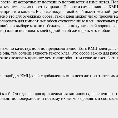
осто, их ассортимент постоянно пополняется и изменяется. Поэт
ться нескольких простых правил. Первое и самое главное: КМЦ-
азуя при этом комков. Если же покупаемый клей имеет желтый цве
асно это для бумажных обоев, такой клей может легко просочитс
пользовать для импортных обоев отечественные клеи, поскольку 
ошибок в выборе можно избежать, если покупать клей хорошо изв
ия) или использовать клей одной и той же марки, что и обои.
ько по качеству, но и по предназначению. Есть КМЦ-клеи для ле
на, тем больше вязкость такого клея. Это особо важно для рабо
жно следовать правилу: чем толще обои, тем гуще должен быть 
подойдет КМЦ-клей с добавленными в него антисептическими в
 клей. Он идеален для приклеивания виниловых, вспененных, тк
ользят по поверхности и поэтому их легко выровнять и состыков