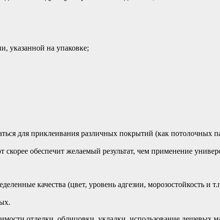
и, указанной на упаковке;
ться для приклеивания различных покрытий (как потолочных пан
т скорее обеспечит желаемый результат, чем применение универс
ленные качества (цвет, уровень адгезии, морозостойкость и т.п
ых.
имости отделки, облицовки, укладки, использование дешевых м