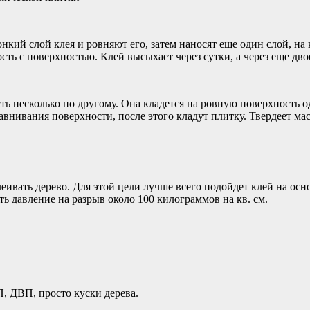
нкий слой клея и ровняют его, затем наносят еще один слой, на
ость с поверхностью. Клей высыхает через сутки, а через еще д
ть несколько по другому. Она кладется на ровную поверхность 
ивания поверхности, после этого кладут плитку. Твердеет масти
еивать дерево. Для этой цели лучше всего подойдет клей на ос
ть давление на разрыв около
100 килограммов
на кв. см.
, ДВП, просто куски дерева.