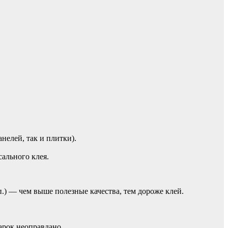
елей, так и плитки).
ального клея.
.) — чем выше полезные качества, тем дороже клей.
арок неоправдано.