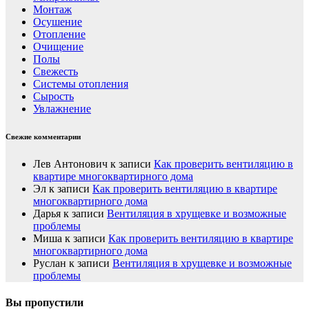
Монтаж
Осушение
Отопление
Очищение
Полы
Свежесть
Системы отопления
Сырость
Увлажнение
Свежие комментарии
Лев Антонович
к записи
Как проверить вентиляцию в
квартире многоквартирного дома
Эл
к записи
Как проверить вентиляцию в квартире
многоквартирного дома
Дарья
к записи
Вентиляция в хрущевке и возможные
проблемы
Миша
к записи
Как проверить вентиляцию в квартире
многоквартирного дома
Руслан
к записи
Вентиляция в хрущевке и возможные
проблемы
Вы пропустили