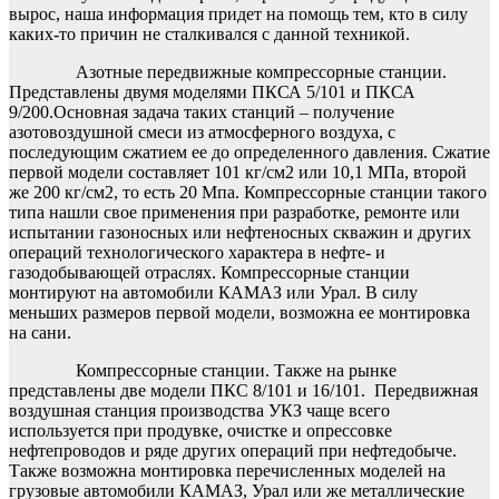
вырос, наша информация придет на помощь тем, кто в силу
каких-то причин не сталкивался с данной техникой.
Азотные передвижные компрессорные станции.
Представлены двумя моделями ПКСА 5/101 и ПКСА
9/200.Основная задача таких станций – получение
азотовоздушной смеси из атмосферного воздуха, с
последующим сжатием ее до определенного давления. Сжатие
первой модели составляет 101 кг/см2 или 10,1 МПа, второй
же 200 кг/см2, то есть 20 Мпа. Компрессорные станции такого
типа нашли свое применения при разработке, ремонте или
испытании газоносных или нефтеносных скважин и других
операций технологического характера в нефте- и
газодобывающей отраслях. Компрессорные станции
монтируют на автомобили КАМАЗ или Урал. В силу
меньших размеров первой модели, возможна ее монтировка
на сани.
Компрессорные станции. Также на рынке
представлены две модели ПКС 8/101 и 16/101. Передвижная
воздушная станция производства УКЗ чаще всего
используется при продувке, очистке и опрессовке
нефтепроводов и ряде других операций при нефтедобыче.
Также возможна монтировка перечисленных моделей на
грузовые автомобили КАМАЗ, Урал или же металлические