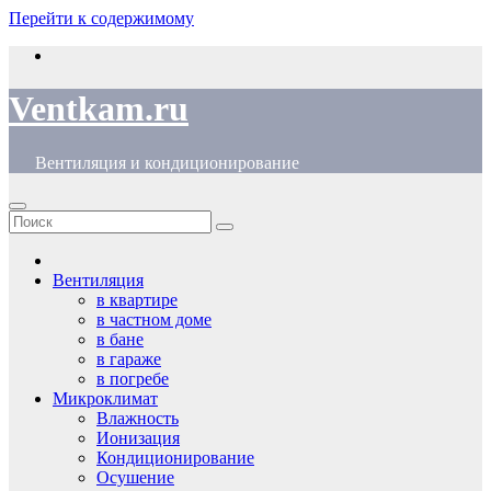
Перейти к содержимому
Ventkam.ru
Вентиляция и кондиционирование
Вентиляция
в квартире
в частном доме
в бане
в гараже
в погребе
Микроклимат
Влажность
Ионизация
Кондиционирование
Осушение