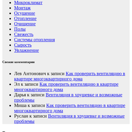
Микроклимат
Монтаж
Осушение
Отопление
Очищение
Полы
Свежесть
Системы отопления
Сырость
Увлажнение
Свежие комментарии
Лев Антонович
к записи
Как проверить вентиляцию в
квартире многоквартирного дома
Эл
к записи
Как проверить вентиляцию в квартире
многоквартирного дома
Дарья
к записи
Вентиляция в хрущевке и возможные
проблемы
Миша
к записи
Как проверить вентиляцию в квартире
многоквартирного дома
Руслан
к записи
Вентиляция в хрущевке и возможные
проблемы