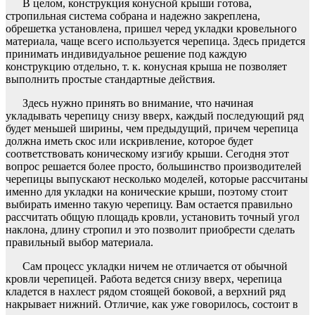
В целом, конструкция конусной крыши готова,
стропильная система собрана и надежно закреплена,
обрешетка установлена, пришел черед укладки кровельного
материала, чаще всего используется черепица. Здесь придется
принимать индивидуальное решение под каждую
конструкцию отдельно, т. к. конусная крыша не позволяет
выполнить простые стандартные действия.
Здесь нужно принять во внимание, что начиная
укладывать черепицу снизу вверх, каждый последующий ряд
будет меньшей ширины, чем предыдущий, причем черепица
должна иметь скос или искривление, которое будет
соответствовать коническому изгибу крыши. Сегодня этот
вопрос решается более просто, большинство производителей
черепицы выпускают несколько моделей, которые рассчитаны
именно для укладки на конические крыши, поэтому стоит
выбирать именно такую черепицу. Вам остается правильно
рассчитать общую площадь кровли, установить точный угол
наклона, длину стропил и это позволит приобрести сделать
правильный выбор материала.
Сам процесс укладки ничем не отличается от обычной
кровли черепицей. Работа ведется снизу вверх, черепица
кладется в нахлест рядом стоящей боковой, а верхний ряд
накрывает нижний. Отличие, как уже говорилось, состоит в