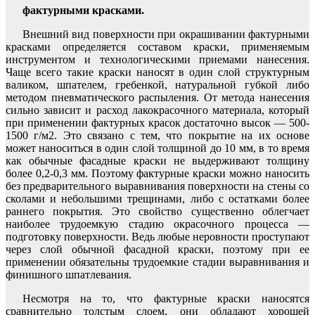
фактурными красками.
Внешний вид поверхности при окрашивании фактурными
красками определяется составом краски, применяемым
инструментом и технологическими приемами нанесения.
Чаще всего такие краски наносят в один слой структурным
валиком, шпателем, гребенкой, натуральной губкой либо
методом пневматического распыления. От метода нанесения
сильно зависит и расход лакокрасочного материала, который
при применении фактурных красок достаточно высок — 500-
1500 г/м2. Это связано с тем, что покрытие на их основе
может наноситься в один слой толщиной до 10 мм, в то время
как обычные фасадные краски не выдерживают толщину
более 0,2-0,3 мм. Поэтому фактурные краски можно наносить
без предварительного выравнивания поверхности на стены со
сколами и небольшими трещинами, либо с остатками более
раннего покрытия. Это свойство существенно облегчает
наиболее трудоемкую стадию окрасочного процесса —
подготовку поверхности. Ведь любые неровности проступают
через слой обычной фасадной краски, поэтому при ее
применении обязательны трудоемкие стадии выравнивания и
финишного шпатлевания.
Несмотря на то, что фактурные краски наносятся
сравнительно толстым слоем, они обладают хорошей