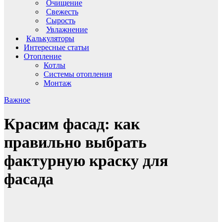
Очищение
Свежесть
Сырость
Увлажнение
Калькуляторы
Интересные статьи
Отопление
Котлы
Системы отопления
Монтаж
Важное
Красим фасад: как
правильно выбрать
фактурную краску для
фасада