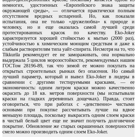
немногих, удостоенных «Европейского знака защиты
окружающей среды», — отличается практически полным
отсутствием вредных испарений. Но, как показали
испытания, она не только «дружелюбна» к природе и
человеку, но и еще оказалась самой лучшей среди
протестированных красок по качеству. Eko-Joker
характеризуется хорошей стойкостью к мытью (2000 раз),
устойчивостью к химическим моющим средствам и даже к
слабым растворителям типа уайт-спирита. Несмотря на то, что
Tikkurila рекомендует ее не замораживать, она нормально
выдержала 5 циклов морозостойкости, рекомендуемых нашим
ГОСТом 28196-89, так что зимой ее можно покупать на
открытых строительных рынках без опасения. Но самый
лучший параметр, который и вывел Eko-Joker в лидеры в
сравнении с другими тестируемыми красками, — ее
экономичность: одним литром краски можно качественно
окрасить до 18 кв. метров поверхности (мы испытывали
краски на гладких деревянных дощечках). Правда, стоит
оговориться, что при работах с «девственно» чистыми
основами при покупке рассчитывать лучше на вдвое
меньшую площадь, поскольку выкрасить одним слоем краски
в чистый белый цвет еще не значит получить долговечное
покрытие. Обновление же старых окрашенных поверхностей
смело можно производить одним слоем Eko-Joker.