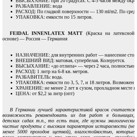
ВЫСЫХАНИЕ: при 20 градусах. С 4-5 часов между окра
РАЗБАВЛЕНИЕ: вода
РАСХОД: По гладкой поверхности — 130 ml/m2. По средн
УПАКОВКА: емкости по 15 литров.
FEIDAL INNENLATEX MATT
(Краска на латексной
основе) — Россия — Германия
НАЗНАЧЕНИЕ: для внутренних работ — нанесение стойки
ВНЕШНИЙ ВИД: матовая, супербелая. Колеруется.
ВЫСЫХАНИЕ: «до отлипа» — через 2 часа, полностью сух
РАСХОД: 1 литр на 6-8 кв. метров.
РАЗБАВИТЕЛЬ: вода.
УПАКОВКА: емкости по 3, 5, 7, и 18 литров. Возможен ра
ХРАНЕНИЕ: не менее 2 лет в сухом, прохладном месте в 
ЦЕНА: от $2,2 за литр (опт)
В Германии лучшей характеристикой красок считается
возможность рекомендовать их для работ в больницах,
детских садах т.п., то есть там, где нужны экологически
чистые продукты с высоким параметром истираемости (не
менее 5000 проходов щеткой), влагостойкостью, которые