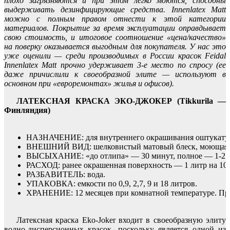
плохо загрязняются и при этом легко моются, способны
выдерживать дезинфицирующие средства. Innenlatex Matt
можно с полным правом отнести к этой категории
материалов. Покрытие за время эксплуатации оправдывает
свою стоимость, и итоговое соотношение «цена/качество»
на поверку оказывается выгодным для покупателя. У нас это
уже оценили — среди производимых в России красок Feidal
Innenlatex Matt прочно удерживает 3-е место по спросу (ее
даже причислили к своеобразной элите — используют в
основном при «евроремонтах» жилья и офисов).
ЛАТЕКСНАЯ КРАСКА ЭКО-ДЖОКЕР (Tikkurila —
Финляндия)
НАЗНАЧЕНИЕ: для внутреннего окрашивания оштукатуренн
ВНЕШНИЙ ВИД: шелковистый матовый блеск, моющаяся. 
ВЫСЫХАНИЕ: «до отлипа» — 30 минут, полное — 1-2 час
РАСХОД: ранее окрашенная поверхность — 1 литр на 10-
РАЗБАВИТЕЛЬ: вода.
УПАКОВКА: емкости по 0,9, 2,7, 9 и 18 литров.
ХРАНЕНИЕ: 12 месяцев при комнатной температуре. Пре
Латексная краска Eko-Joker входит в своеобразную элиту
водно-дисперсионных красок, поскольку является одной из