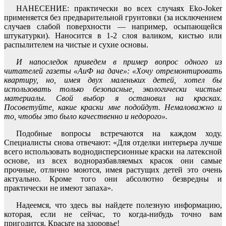
НАНЕСЕНИЕ: практически во всех случаях Eko-Joker
применяется без предварительной грунтовки (за исключением
случаев слабой поверхности — например, осыпающейся
штукатурки). Наносится в 1-2 слоя валиком, кистью или
распылителем на чистые и сухие основы.
И напоследок приведем в пример вопрос одного из
читателей газеты «АиФ на даче»: «Хочу отремонтировать
квартиру, но, имея двух маленьких детей, хотел бы
использовать только безопасные, экологически чистые
материалы. Свой выбор я остановил на красках.
Посоветуйте, какие краски мне подойдут. Немаловажно и
то, чтобы это было качественно и недорого».
Подобные вопросы встречаются на каждом ходу.
Специалисты снова отвечают: «Для отделки интерьера лучше
всего использовать воднодисперсионные краски на латексной
основе, из всех водноразбавляемых красок они самые
прочные, отлично моются, имея растущих детей это очень
актуально. Кроме того они абсолютно безвредны и
практически не имеют запаха».
Надеемся, что здесь вы найдете полезную информацию,
которая, если не сейчас, то когда-нибудь точно вам
пригодится. Красьте на здоровье!