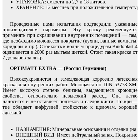
УПАКОВКА: емкости по 2,7 и 18 литров.
ХРАНЕНИЕ: 12 месяцев при положительной температур
Проведенные нами испытания подтвердили указанные
производителем параметры. Эту краску рекомендуется
применять при окрашивании внутренних помещений — там,
где необходимо моющееся покрытие (кухни, ванные комнаты,
коридоры и пр.). Стойкость к водным процедурам Bindoplast-4
оценивается в 2000 раз мытьем щеткой. Стоит такая краска от
7 долларов за литр.
OPTIMATT EXTRA — (Россия-Германия)
Высокоукрывистая и замедляющая коррозию латексная
краска для внутренних работ. Моющаяся по DIN 53778 SM.
Имеет высокую степень белизны, выдающиеся кроющие
свойства, относительно невысокий расход. Она легко
наносится и не оставляет подтеков и следов кисти. По-кры—
тие обладает диффузией, стойкостью к щелочам, хорошей
адгезией.
НАЗНАЧЕНИЕ: Минеральные основания и отделки (на осно
ВНЕШНИЙ ВИД: Имеет нейтральный запах. Покрытие гладк