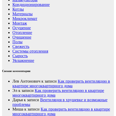
Кондиционирование
Котлы
Материалы
Микроклимат
Монтаж
Осушение
Отопление
Очищение
Полы
Свежесть
Системы отопления
Сырость
Увлажнение
Свежие комментарии
Лев Антонович
к записи
Как проверить вентиляцию в
квартире многоквартирного дома
Эл
к записи
Как проверить вентиляцию в квартире
многоквартирного дома
Дарья
к записи
Вентиляция в хрущевке и возможные
проблемы
Миша
к записи
Как проверить вентиляцию в квартире
многоквартирного дома