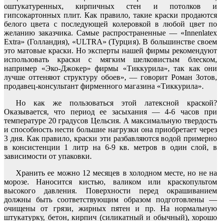
оштукатуренных, кирпичных стен и потолков и
гипсокартонных плит. Как правило, такие краски продаются
белого цвета с последующей колеровкой в любой цвет по
желанию заказчика. Самые распространенные — «Innenlatex
Extra» (Голландия), «ULTRA» (Турция). В большинстве своем
это матовые краски. Но эксперты нашей фирмы рекомендуют
использовать краски с мягким шелковистым блеском,
например «Эко-Джокер» фирмы «Тиккурила», так как они
лучше оттеняют структуру обоев», — говорит Роман Зотов,
продавец-консультант фирменного магазина «Тиккурила».
Но как же пользоваться этой латексной краской?
Оказывается, что период ее засыхания — 4-6 часов при
температуре 20 градусов Цельсия. А максимальную твердость
и способность нести большие нагрузки она приобретает через
3 дня. Как правило, краски эти разбавляются водой примерно
в консистенции 1 литр на 6-9 кв. метров в один слой, в
зависимости от упаковки.
Хранить ее можно 12 месяцев в холодном месте, но не на
морозе. Наносится кистью, валиком или краскопультом
высокого давления. Поверхности перед окрашиванием
должны быть соответствующим образом подготовлены —
очищены от грязи, жирных пятен и пр. На нормальную
штукатурку, бетон, кирпич (силикатный и обычный), хорошо