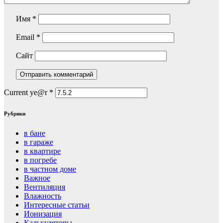
Имя
*
Email
*
Сайт
Current ye@r
*
Рубрики
в бане
в гараже
в квартире
в погребе
в частном доме
Важное
Вентиляция
Влажность
Интересные статьи
Ионизация
Калькуляторы