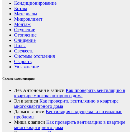
Кондиционирование
Котлы
Материалы
Микроклимат
Монтаж
Осушение
Отопление
Очищение
Полы
Свежесть
Системы отопления
Сырость
Увлажнение
Свежие комментарии
Лев Антонович
к записи
Как проверить вентиляцию в
квартире многоквартирного дома
Эл
к записи
Как проверить вентиляцию в квартире
многоквартирного дома
Дарья
к записи
Вентиляция в хрущевке и возможные
проблемы
Миша
к записи
Как проверить вентиляцию в квартире
многоквартирного дома