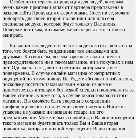
Особенно интересная продукция для людей, которым
очень важен приятный запах от партнера представлена в
разделе сайта Продукция с феромонами. Посетив ее, можно
подобрать для своей второй половинки или для себя
специальные духи, которые будут только у Вас двоих.
Поверьте знатокам, интимная жизнь пары от этого только
выиграет.
Большинство людей стесняются ходить в секс-шопы из-за
того, что боятся быть увиденными там знакомыми или
друзьями. Казалось бы, все мы взрослые люди и ничего
предосудительного ни в таком магазине, ни в покупках в нем
нет. Однако на нас давят стереотипы, которым мы все
подвержены. В случае онлайн-магазина от неприятных
ощущений по этому поводу Вы будете абсолютно избавлены,
поскольку посетить такой магазин можно из дома и
присмотреться к товарам без всякой спешки и консультанта за
Вашей спиной. Кроме того, в случае заказа товара из этого
магазина, Вы сможете быть уверены в сохранении
конфиденциальности получения своей покупки. Нигде на
упаковке не указано ни название товара, ни его
предназначение. Можете быть спокойны, о Вашем посещении
такого магазина будете знать только Вы и Ваша вторая
половинка, которая в полной мере оценит Ваши старания.