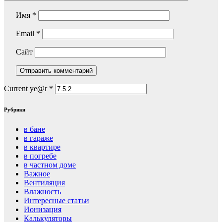
Имя
*
Email
*
Сайт
Current ye@r
*
Рубрики
в бане
в гараже
в квартире
в погребе
в частном доме
Важное
Вентиляция
Влажность
Интересные статьи
Ионизация
Калькуляторы