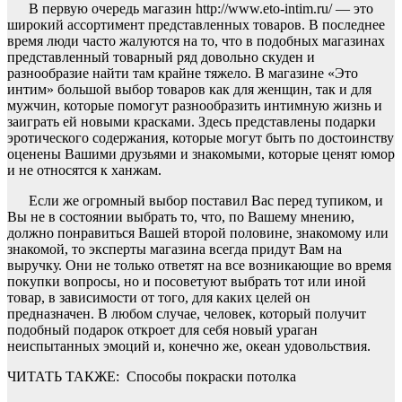
В первую очередь магазин http://www.eto-intim.ru/ — это
широкий ассортимент представленных товаров. В последнее
время люди часто жалуются на то, что в подобных магазинах
представленный товарный ряд довольно скуден и
разнообразие найти там крайне тяжело. В магазине «Это
интим» большой выбор товаров как для женщин, так и для
мужчин, которые помогут разнообразить интимную жизнь и
заиграть ей новыми красками. Здесь представлены подарки
эротического содержания, которые могут быть по достоинству
оценены Вашими друзьями и знакомыми, которые ценят юмор
и не относятся к ханжам.
Если же огромный выбор поставил Вас перед тупиком, и
Вы не в состоянии выбрать то, что, по Вашему мнению,
должно понравиться Вашей второй половине, знакомому или
знакомой, то эксперты магазина всегда придут Вам на
выручку. Они не только ответят на все возникающие во время
покупки вопросы, но и посоветуют выбрать тот или иной
товар, в зависимости от того, для каких целей он
предназначен. В любом случае, человек, который получит
подобный подарок откроет для себя новый ураган
неиспытанных эмоций и, конечно же, океан удовольствия.
ЧИТАТЬ ТАКЖЕ:
Способы покраски потолка