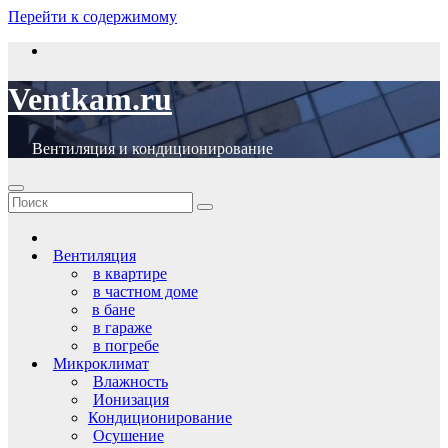
Перейти к содержимому
Ventkam.ru
Вентиляция и кондиционирование
Вентиляция
в квартире
в частном доме
в бане
в гараже
в погребе
Микроклимат
Влажность
Ионизация
Кондиционирование
Осушение