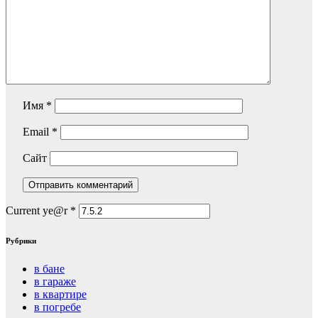
Имя
*
Email
*
Сайт
Current ye@r
*
Рубрики
в бане
в гараже
в квартире
в погребе