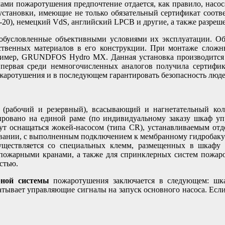
ми пожаротушения предпочтение отдается, как правило, насо
установки, имеющие не только обязательный сертификат соотв
20), немецкий VdS, английский LPCB и другие, а также разреш
обусловленные объективными условиями их эксплуатации. Обе
ственных материалов в его конструкции. При монтаже сложн
пример, GRUNDFOS Hydro MX. Данная установка производится 
вая среди немногочисленных аналогов получила сертифика
аротушения и в последующем гарантировать безопасность люде
(рабочий и резервный), всасывающий и нагнетательный колл
ировано на единой раме (по индивидуальному заказу шкаф уп
ут оснащаться жокей-насосом (типа СR), устанавливаемым отд
новании, с выполненным подключением к мембранному гидробаку 
уществляется со специальных клемм, размещенных в шкафу 
пожарными кранами, а также для спринклерных систем пожар
стью.
рной системы
пожаротушения заключается в следующем: шка
тывает управляющие сигналы на запуск основного насоса. Если