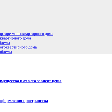
артире многоквартирного дома
оквартирного дома
облемы
ногоквартирного дома
роблемы
имущества и от чего зависят цены
 оформления пространства