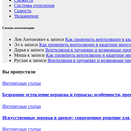
Свежесть
Системы отопления
Сырость
Увлажнение
Свежие комментарии
Лев Антонович
к записи
Как проверить вентиляцию в кв
Эл
к записи
Как проверить вентиляцию в квартире мног
Дарья
к записи
Вентиляция в хрущевке и возможные пр
Миша
к записи
Как проверить вентиляцию в квартире м
Руслан
к записи
Вентиляция в хрущевке и возможные п
Вы пропустили
Интересные статьи
Безрамное остекление веранды и террасы: особенности, пре
Интересные статьи
Искусственные деревья в аренду: современное решение для
Интересные статьи