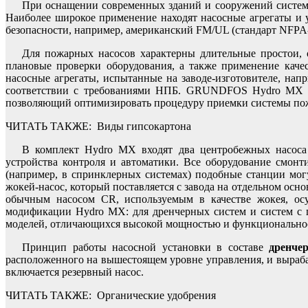
При оснащении современных зданий и сооружений система
Наиболее широкое применение находят насосные агрегаты и 
безопасности, например, американский FM/UL (стандарт NFPA-
Для пожарных насосов характерны длительные простои, 
плановые проверки оборудования, а также применение каче
насосные агрегаты, испытанные на заводе-изготовителе, на
соответствии с требованиями НПБ. GRUNDFOS Hydro MX пер
позволяющий оптимизировать процедуру приемки системы пож
ЧИТАТЬ ТАКЖЕ:
Виды гипсокартона
В комплект Hydro MX входят два центробежных насоса 
устройства контроля и автоматики. Все оборудование смонт
(например, в спринклерных системах) подобные станции мог
жокей-насос, который поставляется с завода на отдельном ос
обычным насосом CR, используемым в качестве жокея, ос
модификации Hydro MX: для дренчерных систем и систем с 
моделей, отличающихся высокой мощностью и функционально
Принцип работы насосной установки в составе
дренче
расположенного на вышестоящем уровне управления, и выраба
включается резервный насос.
ЧИТАТЬ ТАКЖЕ:
Органические удобрения