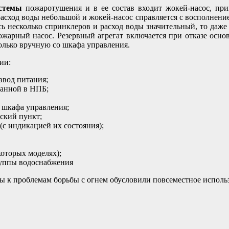
стемы
пожаротушения и в ее состав входит жокей-насос, пр
асход воды небольшой и жокей-насос справляется с восполнением
сь несколько спринклеров и расход воды значительный, то даже
пожарный насос. Резервный агрегат включается при отказе осн
олько вручную со шкафа управления.
ии:
ввод питания;
занной в НПБ;
 шкафа управления;
рский пункт;
с индикацией их состояния);
которых моделях);
руппы водоснабжения
 к проблемам борьбы с огнем обусловили повсеместное исполь