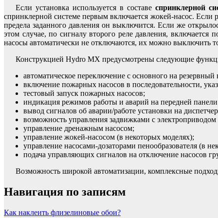
Если установка используется в составе
спринклерной си
спринклерной системе первым включается жокей-насос. Если р
предела заданного давления он выключится. Если же открыло
этом случае, по сигналу второго реле давления, включается 
насосы автоматически не отключаются, их можно выключить т
Конструкцией Hydro MX предусмотрены следующие функц
автоматическое переключение с основного на резервный 
включение пожарных насосов в последовательности, ука
тестовый запуск пожарных насосов;
индикация режимов работы и аварий на передней панели
вывод сигналов об аварии/работе установки на диспетче
возможность управления задвижками с электроприводом (
управление дренажным насосом;
управление жокей-насосом (в некоторых моделях);
управление насосами-дозаторами пенообразователя (в не
подача управляющих сигналов на отключение насосов г
Возможность широкой автоматизации, комплексные подходы
Навигация по записям
Как наклеить флизелиновые обои?