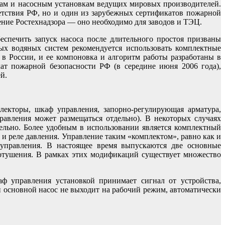
сам и насосным установкам ведущих мировых производителей.
етствия РФ, но и один из зарубежных сертификатов пожарной
ение Ростехнадзора — оно необходимо для заводов и ТЭЦ.
спечить запуск насоса после длительного простоя призваны
ых водяных систем рекомендуется использовать комплектные
в России, и ее компоновка и алгоритм работы разработаны в
т пожарной безопасности РФ (в середине июня 2006 года),
й.
екторы, шкаф управления, запорно-регулирующая арматура,
равления может размещаться отдельно). В некоторых случаях
ельно. Более удобным в использовании является комплектный
и реле давления. Управление таким «комплектом», равно как и
управления. В настоящее время выпускаются две основные
отушения. В рамках этих модификаций существует множество
ф управления установкой принимает сигнал от устройства,
 основной насос не выходит на рабочий режим, автоматически