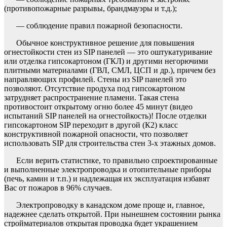
(противопожарные разрывы, брандмауэры и т.д.);
— соблюдение правил пожарной безопасности.
Обычное конструктивное решение для повышения
огнестойкости стен из SIP панелей — это оштукатуривание
или отделка гипсокартоном (ГКЛ) и другими негорючими
плитными материалами (ГВЛ, СМЛ, ЦСП и др.), причем без
направляющих профилей. Стены из SIP панелей это
позволяют. Отсутствие продуха под гипсокартоном
затрудняет распространение пламени. Такая стена
противостоит открытому огню более 45 минут (видео
испытаний SIP панелей на огнестойкость)! После отделки
гипсокартоном SIP переходит в другой (К2) класс
конструктивной пожарной опасности, что позволяет
использовать SIP для строительства стен 3-х этажных домов.
Если верить статистике, то правильно спроектированные
и выполненные электропроводка и отопительные приборы
(печь, камин и т.п.) и надлежащая их эксплуатация избавят
Вас от пожаров в 96% случаев.
Электропроводку в канадском доме проще и, главное,
надежнее сделать открытой. При нынешнем состоянии рынка
стройматериалов открытая проводка будет украшением