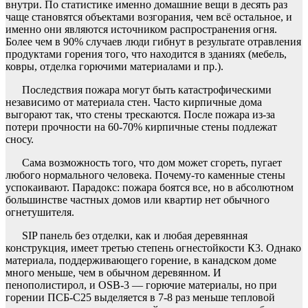
внутри. По статистике именно домашние вещи в десять раз
чаще становятся объектами возгорания, чем всё остальное, и
именно они являются источником распространения огня.
Более чем в 90% случаев люди гибнут в результате отравления
продуктами горения того, что находится в зданиях (мебель,
ковры, отделка горючими материалами и пр.).
Последствия пожара могут быть катастрофическими
независимо от материала стен. Часто кирпичные дома
выгорают так, что стены трескаются. После пожара из-за
потери прочности на 60-70% кирпичные стены подлежат
сносу.
Сама возможность того, что дом может сгореть, пугает
любого нормального человека. Почему-то каменные стены
успокаивают. Парадокс: пожара боятся все, но в абсолютном
большинстве частных домов или квартир нет обычного
огнетушителя.
SIP панель без отделки, как и любая деревянная
конструкция, имеет третью степень огнестойкости К3. Однако
материала, поддерживающего горение, в канадском доме
много меньше, чем в обычном деревянном. И
пенополистирол, и OSB-3 — горючие материалы, но при
горении ПСБ-С25 выделяется в 7-8 раз меньше тепловой