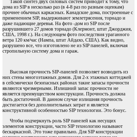
Такой синтез двух силовых систем приводит к тому, что
дома из SIP в несколько раз (в 4-8 раз по разным оценкам)
прочнее обычных каркасных. Канадские дома, построенные с
применением SIP, выдерживают землетрясения, торнадо и
даже падающие деревья. На фото -дом из SIP после
разрушившего 27 домов торнадо (Клермонт, штат Джорджия,
США, 1998 г.). На следующем фото последствия ураганного
ветра 120 км/час (Нампа, штат Айдахо, США). Как видно,
разрушено все, что изготовлено не из SIP панелей, включая
стропильную систему дома и гараж.
Высокая прочность SIP-панелей позволяет возводить из
них стены многоэтажных домов. Для 2-х этажных коттеджей
в сейсмически безопасных районах такие запасы прочности
являются чрезмерными. Излишний запас прочности не
является преимуществом конструкции. Прочность должна
быть достаточной. В данном случае излишняя прочность
достигается без дополнительных затрат и является
конструктивной особенностью SIP технологии. Это бонус.
Чтобы подчеркнуть роль SIP панелей как несущих
элементов конструкции, часто SIP технологию называют
бескаркасной. Это тоже правильно. Для SIP конструкции