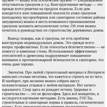
оружие — кошку или психическое оружие — ультразвуковой
отпугиватель грызунов и т.д. Конструктивные методы — это
прежде всего решетки на продухи подпола. Если дом
находится в зоне повышенной опасности атаки грызунов
(неподалеку мусоросборник или санитарное состояние района
запущенное) можно в места возможного проникновения
грызунов заложить металлические сетки. Об этом можно
почитать в руководствах по строительству деревянных домов.
Вывод: пожары, как и грызуны, не есть проблема
конструкции индивидуальных домов. Это прежде всего
вопрос профилактики. Если относиться безответственно — не
помогут и каменные стены. Использование эффективных
утеплителей и древесины подразумевает повышенное
внимание к противопожарной безопасности и санитарии, что
очень даже хорошо.
Экология. Про любой строительный материал в Интернете
написано столько негатива, что кажется и строить не из чего.
И наоборот, при желании можно собрать массу
положительных отзывов о любом материале. Нет ничего
идеального. Спор здесь не рождает истину. Здоровье и
строительство — это не философия. Здесь всё конкретно, и
исследуется научными методами. Есть законы, ГОСТы,
строительные и санитарные нормы и правила, гигиенические
нормы. Есть международные перечни экологически