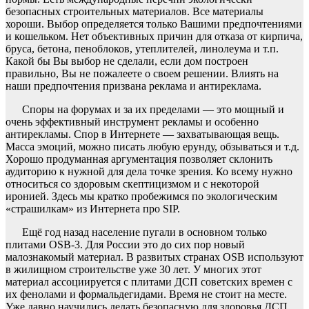
безопасных строительных материалов. Все материалы
хороши. Выбор определяется только Вашими предпочтениями
и кошельком. Нет объективных причин для отказа от кирпича,
бруса, бетона, пеноблоков, утеплителей, линолеума и т.п.
Какой бы Вы выбор не сделали, если дом построен
правильно, Вы не пожалеете о своем решении. Влиять на
наши предпочтения призвана реклама и антиреклама.
Споры на форумах и за их пределами — это мощный и
очень эффективный инструмент рекламы и особенно
антирекламы. Спор в Интернете — захватывающая вещь.
Масса эмоций, можно писать любую ерунду, обзываться и т.д.
Хорошо продуманная аргументация позволяет склонить
аудиторию к нужной для дела точке зрения. Ко всему нужно
относиться со здоровым скептицизмом и с некоторой
иронией. Здесь мы кратко пробежимся по экологическим
«страшилкам» из Интернета про SIP.
Ещё год назад население пугали в основном только
плитами OSB-3. Для России это до сих пор новый
малознакомый материал. В развитых странах OSB используют
в жилищном строительстве уже 30 лет. У многих этот
материал ассоциируется с плитами ДСП советских времен с
их фенолами и формальдегидами. Время не стоит на месте.
Уже давно научились делать безопасную для здоровья ДСП,