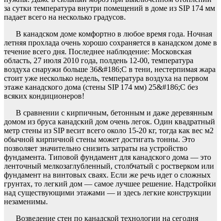
за сутки температура внутри помещений в доме из SIP 174 мм
падает всего на несколько градусов.
В канадском доме комфортно в любое время года. Ночная
летняя прохлада очень хорошо сохраняется в канадском доме в
течение всего дня. Последнее наблюдение: Московская
область, 27 июля 2010 года, полдень 12-00, температура
воздуха снаружи больше 36&#186;С в тени, нестерпимая жара
стоит уже несколько недель, температура воздуха на первом
этаже канадского дома (стены SIP 174 мм) 25&#186;C без
всяких кондиционеров!
В сравнении с кирпичным, бетонным и даже деревянным
домом из бруса канадский дом очень легок. Один квадратный
метр стены из SIP весит всего около 15-20 кг, тогда как вес м2
обычной кирпичной стены может достигать тонны. Это
позволяет значительно снизить затраты на устройство
фундамента. Типовой фундамент для канадского дома — это
ленточный мелкозаглубленный, столбчатый с ростверком или
фундамент на винтовых сваях. Если же речь идет о сложных
грунтах, то легкий дом — самое лучшее решение. Надстройки
над существующими этажами — и здесь легкие конструкции
незаменимы.
Возведение стен по канадской технологии на сегодня