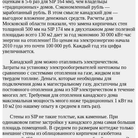
оценкам в 5-6 раз для SIP 164 мм), чем владельцы
«традиционных» домов. Сэкономленный рубль —
заработанный рубль. В этом смысле канадский дом —
выгодное вложение денежных средств. Расчеты для
Московской области показали, что замена кирпичных стен
толщиной 500 мм на SIP 174 мм в двухэтажном доме полезной
площадью всего 130 м2 дает за год экономию 30 000 кВт·час
энергии на отопление! По ценам на электроэнергию начала
2010 года это почти 100 000 руб. Каждый год эта цифра
увеличивается.
Канадский дом можно отапливать электричеством.
Затраты на установку электрообогревателей ничтожны по
сравнению с системами отопления на газе, жидком или
твердом топливе. Деньги, которые необходимы для
подключения дома к магистральному газу, достаточны для
постоянного отопления дома из SIP электричеством в течение
многих лет. Требуемая для отопления канадского дома
максимальная мощность много ниже традиционных 1 кВт на
10 м2 (по нашему опыту в среднем в пять раз).
Стены из SIP не такие толстые, как каменные. При
одинаковом пятне застройки у канадского дома самая большая
площадь помещений. В среднем по размерам коттедже только
внешние стены из облицованного кирпичом газобетона