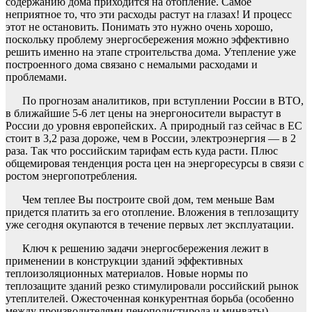
содержанию дома приходится на отопление. Самое
неприятное то, что эти расходы растут на глазах! И процесс
этот не остановить. Понимать это нужно очень хорошо,
поскольку проблему энергосбережения можно эффективно
решить именно на этапе строительства дома. Утепление уже
построенного дома связано с немалыми расходами и
проблемами.
По прогнозам аналитиков, при вступлении России в ВТО,
в ближайшие 5-6 лет цены на энергоносители вырастут в
России до уровня европейских. А природный газ сейчас в ЕС
стоит в 3,2 раза дороже, чем в России, электроэнергия — в 2
раза. Так что российским тарифам есть куда расти. Плюс
общемировая тенденция роста цен на энергоресурсы в связи с
ростом энергопотребления.
Чем теплее Вы построите свой дом, тем меньше Вам
придется платить за его отопление. Вложения в теплозащиту
уже сегодня окупаются в течение первых лет эксплуатации.
Ключ к решению задачи энергосбережения лежит в
применении в конструкции зданий эффективных
теплоизоляционных материалов. Новые нормы по
теплозащите зданий резко стимулировали российский рынок
утеплителей. Ожесточенная конкурентная борьба (особенно
между производителями пенополистирола и минваты)