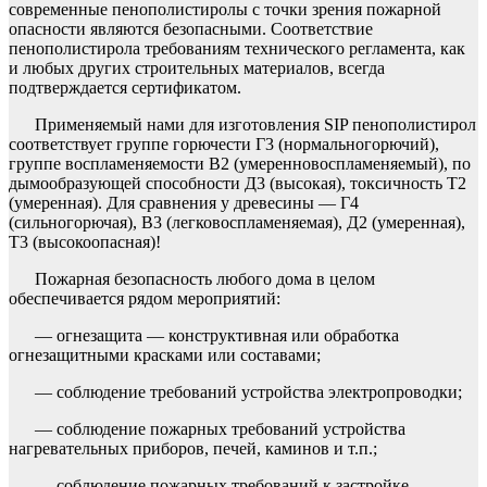
современные пенополистиролы с точки зрения пожарной
опасности являются безопасными. Соответствие
пенополистирола требованиям технического регламента, как
и любых других строительных материалов, всегда
подтверждается сертификатом.
Применяемый нами для изготовления SIP пенополистирол
соответствует группе горючести Г3 (нормальногорючий),
группе воспламеняемости В2 (умеренновоспламеняемый), по
дымообразующей способности Д3 (высокая), токсичность Т2
(умеренная). Для сравнения у древесины — Г4
(сильногорючая), В3 (легковоспламеняемая), Д2 (умеренная),
Т3 (высокоопасная)!
Пожарная безопасность любого дома в целом
обеспечивается рядом мероприятий:
— огнезащита — конструктивная или обработка
огнезащитными красками или составами;
— соблюдение требований устройства электропроводки;
— соблюдение пожарных требований устройства
нагревательных приборов, печей, каминов и т.п.;
— соблюдение пожарных требований к застройке