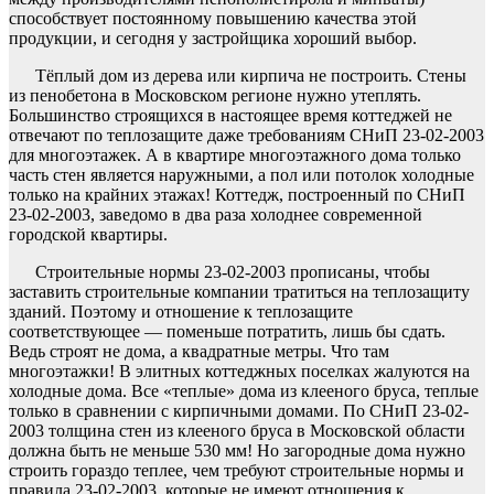
способствует постоянному повышению качества этой
продукции, и сегодня у застройщика хороший выбор.
Тёплый дом из дерева или кирпича не построить. Стены
из пенобетона в Московском регионе нужно утеплять.
Большинство строящихся в настоящее время коттеджей не
отвечают по теплозащите даже требованиям СНиП 23-02-2003
для многоэтажек. А в квартире многоэтажного дома только
часть стен является наружными, а пол или потолок холодные
только на крайних этажах! Коттедж, построенный по СНиП
23-02-2003, заведомо в два раза холоднее современной
городской квартиры.
Строительные нормы 23-02-2003 прописаны, чтобы
заставить строительные компании тратиться на теплозащиту
зданий. Поэтому и отношение к теплозащите
соответствующее — поменьше потратить, лишь бы сдать.
Ведь строят не дома, а квадратные метры. Что там
многоэтажки! В элитных коттеджных поселках жалуются на
холодные дома. Все «теплые» дома из клееного бруса, теплые
только в сравнении с кирпичными домами. По СНиП 23-02-
2003 толщина стен из клееного бруса в Московской области
должна быть не меньше 530 мм! Но загородные дома нужно
строить гораздо теплее, чем требуют строительные нормы и
правила 23-02-2003, которые не имеют отношения к