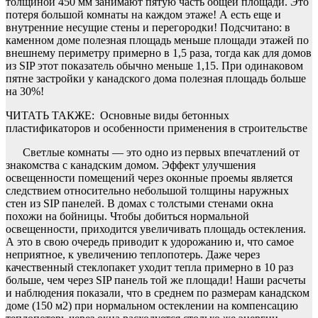
толщиной 450 мм занимают пятую часть общей площади. Это
потеря большой комнаты на каждом этаже! А есть еще и
внутренние несущие стены и перегородки! Подсчитано: в
каменном доме полезная площадь меньше площади этажей по
внешнему периметру примерно в 1,5 раза, тогда как для домов
из SIP этот показатель обычно меньше 1,15. При одинаковом
пятне застройки у канадского дома полезная площадь больше
на 30%!
ЧИТАТЬ ТАКЖЕ:
Основные виды бетонных
пластификаторов и особенности применения в строительстве
Светлые комнаты — это одно из первых впечатлений от
знакомства с канадским домом. Эффект улучшения
освещенности помещений через оконные проемы является
следствием относительно небольшой толщины наружных
стен из SIP панелей. В домах с толстыми стенами окна
похожи на бойницы. Чтобы добиться нормальной
освещенности, приходится увеличивать площадь остекления.
А это в свою очередь приводит к удорожанию и, что самое
неприятное, к увеличению теплопотерь. Даже через
качественный стеклопакет уходит тепла примерно в 10 раз
больше, чем через SIP панель той же площади! Наши расчеты
и наблюдения показали, что в среднем по размерам канадском
доме (150 м2) при нормальном остеклении на компенсацию