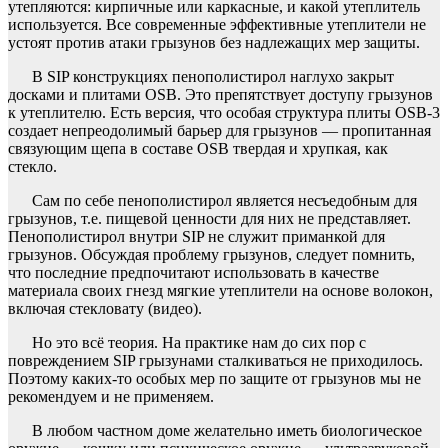
утепляются: кирпичные или каркасные, и какой утеплитель
используется. Все современные эффективные утеплители не
устоят против атаки грызунов без надлежащих мер защиты.
В SIP конструкциях пенополистирол наглухо закрыт
досками и плитами OSB. Это препятствует доступу грызунов
к утеплителю. Есть версия, что особая структура плиты OSB-3
создает непреодолимый барьер для грызунов — пропитанная
связующим щепа в составе OSB твердая и хрупкая, как
стекло.
Сам по себе пенополистирол является несъедобным для
грызунов, т.е. пищевой ценности для них не представляет.
Пенополистирол внутри SIP не служит приманкой для
грызунов. Обсуждая проблему грызунов, следует помнить,
что последние предпочитают использовать в качестве
материала своих гнезд мягкие утеплители на основе волокон,
включая стекловату (видео).
Но это всё теория. На практике нам до сих пор с
повреждением SIP грызунами сталкиваться не приходилось.
Поэтому каких-то особых мер по защите от грызунов мы не
рекомендуем и не применяем.
В любом частном доме желательно иметь биологическое