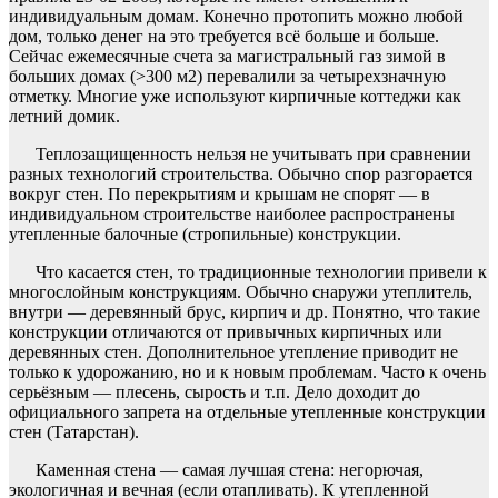
индивидуальным домам. Конечно протопить можно любой
дом, только денег на это требуется всё больше и больше.
Сейчас ежемесячные счета за магистральный газ зимой в
больших домах (>300 м2) перевалили за четырехзначную
отметку. Многие уже используют кирпичные коттеджи как
летний домик.
Теплозащищенность нельзя не учитывать при сравнении
разных технологий строительства. Обычно спор разгорается
вокруг стен. По перекрытиям и крышам не спорят — в
индивидуальном строительстве наиболее распространены
утепленные балочные (стропильные) конструкции.
Что касается стен, то традиционные технологии привели к
многослойным конструкциям. Обычно снаружи утеплитель,
внутри — деревянный брус, кирпич и др. Понятно, что такие
конструкции отличаются от привычных кирпичных или
деревянных стен. Дополнительное утепление приводит не
только к удорожанию, но и к новым проблемам. Часто к очень
серьёзным — плесень, сырость и т.п. Дело доходит до
официального запрета на отдельные утепленные конструкции
стен (Татарстан).
Каменная стена — самая лучшая стена: негорючая,
экологичная и вечная (если отапливать). К утепленной