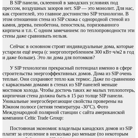
В SIP панели, склеенной в заводских условиях под
прессом, воздушных зазоров нет. SIP — это монолит. Для нас,
как строителей, это главное достоинство SIP технологии. В
этом отношении стена из SIP схожа с однородной стеной из
камня, дерева, пенобетона, пеностекла, поризованного
кирпича и т.п. С одним замечанием: по теплопроводности эти
стены даже сравнивать нельзя.
Сейчас в основном строят индивидуальные дома, которые
устарели ещё вчера (с энергопотреблением 300 кВт·ч/м2 в год
и даже больше). Это ли дома для потомков?
У SIP технологии прекрасный потенциал именно в сфере
строительства энергоэффективных домов. Дома из SIP очень
теплые. Они сохраняют тепло как термос. Даже по сравнению
с каркасными домами в стенах из SIP панелей меньше
мостиков холода. Чтобы достичь таких же малых теплопотерь,
кирпичная стена должна быть в 15 раз толще SIP панели.
Уникальные энергосберегающие свойства проверены на
Южном полюсе (летняя температура -30°C). Фото
Международной полярной станции с сайта американской
компании Celtic Trade Group:
Постоянная экономия: владельцы канадских домов из SIP
платят за отопление в несколько раз меньше (по некоторым