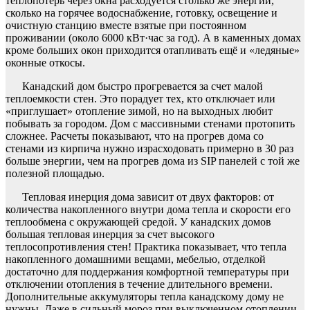
теплопотерь через окна расходуется столько же энергии,
сколько на горячее водоснабжение, готовку, освещение и
очистную станцию вместе взятые при постоянном
проживании (около 6000 кВт·час за год). А в каменных домах
кроме больших окон приходится отапливать ещё и «ледяные»
оконные откосы.
Канадский дом быстро прогревается за счет малой
теплоемкости стен. Это порадует тех, кто отключает или
«приглушает» отопление зимой, но на выходных любит
побывать за городом. Дом с массивными стенами протопить
сложнее. Расчеты показывают, что на прогрев дома со
стенами из кирпича нужно израсходовать примерно в 30 раз
больше энергии, чем на прогрев дома из SIP панелей с той же
полезной площадью.
Тепловая инерция дома зависит от двух факторов: от
количества накопленного внутри дома тепла и скорости его
теплообмена с окружающей средой. У канадских домов
большая тепловая инерция за счет высокого
теплосопротивления стен! Практика показывает, что тепла
накопленного домашними вещами, мебелью, отделкой
достаточно для поддержания комфортной температуры при
отключении отопления в течение длительного времени.
Дополнительные аккумуляторы тепла канадскому дому не
нужны. Даже в сильный мороз при выключенном отоплении