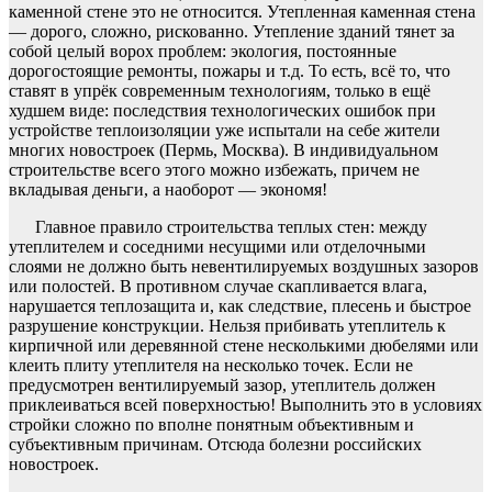
каменной стене это не относится. Утепленная каменная стена
— дорого, сложно, рискованно. Утепление зданий тянет за
собой целый ворох проблем: экология, постоянные
дорогостоящие ремонты, пожары и т.д. То есть, всё то, что
ставят в упрёк современным технологиям, только в ещё
худшем виде: последствия технологических ошибок при
устройстве теплоизоляции уже испытали на себе жители
многих новостроек (Пермь, Москва). В индивидуальном
строительстве всего этого можно избежать, причем не
вкладывая деньги, а наоборот — экономя!
Главное правило строительства теплых стен: между
утеплителем и соседними несущими или отделочными
слоями не должно быть невентилируемых воздушных зазоров
или полостей. В противном случае скапливается влага,
нарушается теплозащита и, как следствие, плесень и быстрое
разрушение конструкции. Нельзя прибивать утеплитель к
кирпичной или деревянной стене несколькими дюбелями или
клеить плиту утеплителя на несколько точек. Если не
предусмотрен вентилируемый зазор, утеплитель должен
приклеиваться всей поверхностью! Выполнить это в условиях
стройки сложно по вполне понятным объективным и
субъективным причинам. Отсюда болезни российских
новостроек.