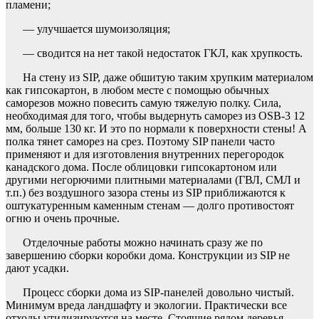
пламени;
— улучшается шумоизоляция;
— сводится на нет такой недостаток ГКЛ, как хрупкость.
На стену из SIP, даже обшитую таким хрупким материалом
как гипсокартон, в любом месте с помощью обычных
саморезов можно повесить самую тяжелую полку. Сила,
необходимая для того, чтобы выдернуть саморез из OSB-3 12
мм, больше 130 кг. И это по нормали к поверхности стены! А
полка тянет саморез на срез. Поэтому SIP панели часто
применяют и для изготовления внутренних перегородок
канадского дома. После облицовки гипсокартоном или
другими негорючими плитными материалами (ГВЛ, СМЛ и
т.п.) без воздушного зазора стены из SIP приближаются к
оштукатуренным каменным стенам — долго противостоят
огню и очень прочные.
Отделочные работы можно начинать сразу же по
завершению сборки коробки дома. Конструкции из SIP не
дают усадки.
Процесс сборки дома из SIP-панелей довольно чистый.
Минимум вреда ландшафту и экологии. Практически все
отходы утилизируются на месте. Стоящие рядом деревья