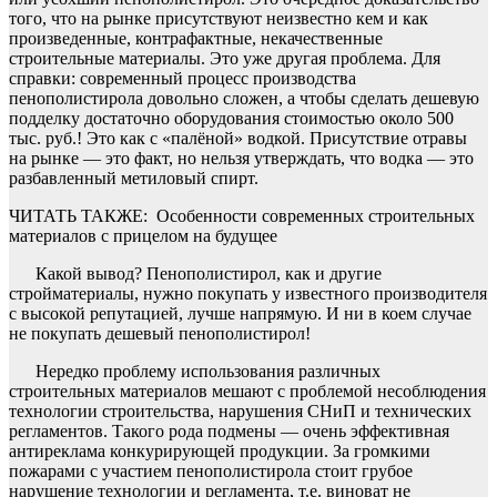
того, что на рынке присутствуют неизвестно кем и как
произведенные, контрафактные, некачественные
строительные материалы. Это уже другая проблема. Для
справки: современный процесс производства
пенополистирола довольно сложен, а чтобы сделать дешевую
подделку достаточно оборудования стоимостью около 500
тыс. руб.! Это как с «палёной» водкой. Присутствие отравы
на рынке — это факт, но нельзя утверждать, что водка — это
разбавленный метиловый спирт.
ЧИТАТЬ ТАКЖЕ:
Особенности современных строительных
материалов с прицелом на будущее
Какой вывод? Пенополистирол, как и другие
стройматериалы, нужно покупать у известного производителя
с высокой репутацией, лучше напрямую. И ни в коем случае
не покупать дешевый пенополистирол!
Нередко проблему использования различных
строительных материалов мешают с проблемой несоблюдения
технологии строительства, нарушения СНиП и технических
регламентов. Такого рода подмены — очень эффективная
антиреклама конкурирующей продукции. За громкими
пожарами с участием пенополистирола стоит грубое
нарушение технологии и регламента, т.е. виноват не