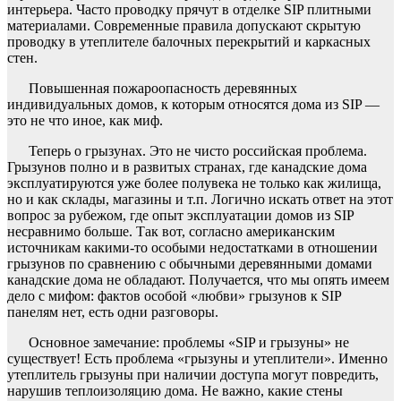
интерьера. Часто проводку прячут в отделке SIP плитными
материалами. Современные правила допускают скрытую
проводку в утеплителе балочных перекрытий и каркасных
стен.
Повышенная пожароопасность деревянных
индивидуальных домов, к которым относятся дома из SIP —
это не что иное, как миф.
Теперь о грызунах. Это не чисто российская проблема.
Грызунов полно и в развитых странах, где канадские дома
эксплуатируются уже более полувека не только как жилища,
но и как склады, магазины и т.п. Логично искать ответ на этот
вопрос за рубежом, где опыт эксплуатации домов из SIP
несравнимо больше. Так вот, согласно американским
источникам какими-то особыми недостатками в отношении
грызунов по сравнению с обычными деревянными домами
канадские дома не обладают. Получается, что мы опять имеем
дело с мифом: фактов особой «любви» грызунов к SIP
панелям нет, есть одни разговоры.
Основное замечание: проблемы «SIP и грызуны» не
существует! Есть проблема «грызуны и утеплители». Именно
утеплитель грызуны при наличии доступа могут повредить,
нарушив теплоизоляцию дома. Не важно, какие стены