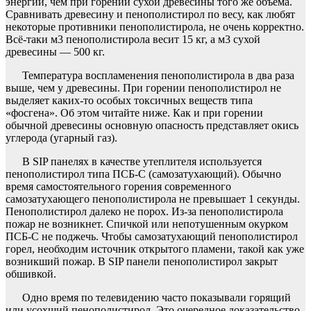
энергии, чем при горении сухой древесины того же объема.
Сравнивать древесину и пенополистирол по весу, как любят
некоторые противники пенополистирола, не очень корректно.
Всё-таки м3 пенополистирола весит 15 кг, а м3 сухой
древесины — 500 кг.
Температура воспламенения пенополистирола в два раза
выше, чем у древесины. При горении пенополистирол не
выделяет каких-то особых токсичных веществ типа
«фосгена». Об этом читайте ниже. Как и при горении
обычной древесины основную опасность представляет окись
углерода (угарный газ).
В SIP панелях в качестве утеплителя используется
пенополистирол типа ПСБ-С (самозатухающий). Обычно
время самостоятельного горения современного
самозатухающего пенополистирола не превышает 1 секунды.
Пенополистирол далеко не порох. Из-за пенополистирола
пожар не возникнет. Спичкой или непотушенным окурком
ПСБ-С не поджечь. Чтобы самозатухающий пенополистирол
горел, необходим источник открытого пламени, такой как уже
возникший пожар. В SIP панели пенополистирол закрыт
обшивкой.
Одно время по телевидению часто показывали горящий
или усохший пенополистирол. Это очередное доказательство