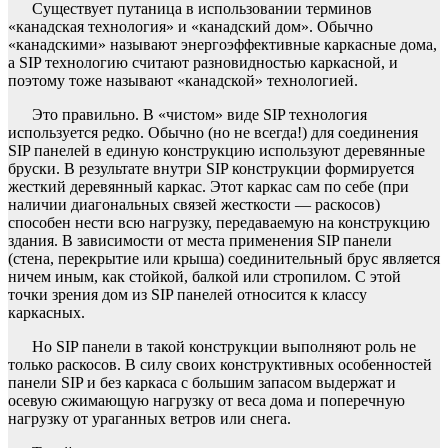
Существует путаница в использовании терминов
«канадская технология» и «канадский дом». Обычно
«канадскими» называют энергоэффективные каркасные дома,
а SIP технологию считают разновидностью каркасной, и
поэтому тоже называют «канадской» технологией.
Это правильно. В «чистом» виде SIP технология
используется редко. Обычно (но не всегда!) для соединения
SIP панелей в единую конструкцию используют деревянные
бруски. В результате внутри SIP конструкции формируется
жесткий деревянный каркас. Этот каркас сам по себе (при
наличии диагональных связей жесткости — раскосов)
способен нести всю нагрузку, передаваемую на конструкцию
здания. В зависимости от места применения SIP панели
(стена, перекрытие или крыша) соединительный брус является
ничем иным, как стойкой, балкой или стропилом. С этой
точки зрения дом из SIP панелей относится к классу
каркасных.
Но SIP панели в такой конструкции выполняют роль не
только раскосов. В силу своих конструктивных особенностей
панели SIP и без каркаса с большим запасом выдержат и
осевую сжимающую нагрузку от веса дома и поперечную
нагрузку от ураганных ветров или снега.