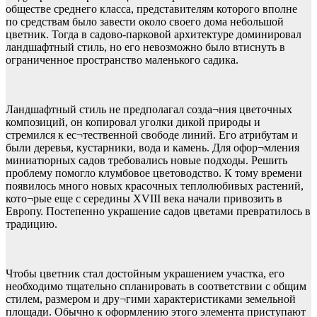
обществе среднего класса, представителям которого вполне
по средствам было завести около своего дома небольшой
цветник. Тогда в садово-парковой архитектуре доминировал
ландшафтный стиль, но его невозможно было втиснуть в
ограниченное пространство маленького садика.
Ландшафтный стиль не предполагал созда¬ния цветочных
композиций, он копировал уголки дикой природы и
стремился к ес¬тественной свободе линий. Его атрибутам и
были деревья, кустарники, вода и камень. Для офор¬мления
миниатюрных садов требовались новые подходы. Решить
проблему помогло клумбовое цветоводство. К тому времени
появилось много новых красочных теплолюбивых растений,
кото¬рые еще с середины XVIII века начали привозить в
Европу. Постепенно украшение садов цветами превратилось в
традицию.
Чтобы цветник стал достойным украшением участка, его
необходимо тщательно спланировать в соответствии с общим
стилем, размером и дру¬гими характеристиками земельной
площади. Обычно к оформлению этого элемента приступают