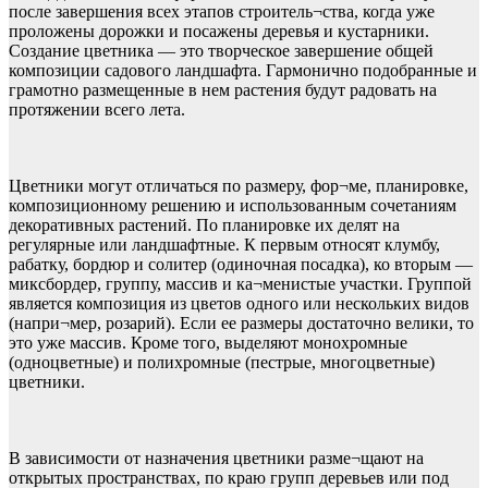
после завершения всех этапов строитель¬ства, когда уже
проложены дорожки и посажены деревья и кустарники.
Создание цветника — это творческое завершение общей
композиции садового ландшафта. Гармонично подобранные и
грамотно размещенные в нем растения будут радовать на
протяжении всего лета.
Цветники могут отличаться по размеру, фор¬ме, планировке,
композиционному решению и использованным сочетаниям
декоративных растений. По планировке их делят на
регулярные или ландшафтные. К первым относят клумбу,
рабатку, бордюр и солитер (одиночная посадка), ко вторым —
миксбордер, группу, массив и ка¬менистые участки. Группой
является композиция из цветов одного или нескольких видов
(напри¬мер, розарий). Если ее размеры достаточно велики, то
это уже массив. Кроме того, выделяют монохромные
(одноцветные) и полихромные (пестрые, многоцветные)
цветники.
В зависимости от назначения цветники разме¬щают на
открытых пространствах, по краю групп деревьев или под