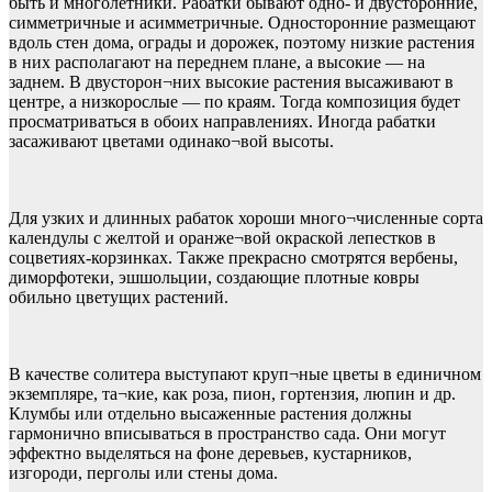
быть и многолетники. Рабатки бывают одно- и двусторонние,
симметричные и асимметричные. Односторонние размещают
вдоль стен дома, ограды и дорожек, поэтому низкие растения
в них располагают на переднем плане, а высокие — на
заднем. В двусторон¬них высокие растения высаживают в
центре, а низкорослые — по краям. Тогда композиция будет
просматриваться в обоих направлениях. Иногда рабатки
засаживают цветами одинако¬вой высоты.
Для узких и длинных рабаток хороши много¬численные сорта
календулы с желтой и оранже¬вой окраской лепестков в
соцветиях-корзинках. Также прекрасно смотрятся вербены,
диморфотеки, эшшольции, создающие плотные ковры
обильно цветущих растений.
В качестве солитера выступают круп¬ные цветы в единичном
экземпляре, та¬кие, как роза, пион, гортензия, люпин и др.
Клумбы или отдельно высаженные растения должны
гармонично вписываться в пространство сада. Они могут
эффектно выделяться на фоне деревьев, кустарников,
изгороди, перголы или стены дома.