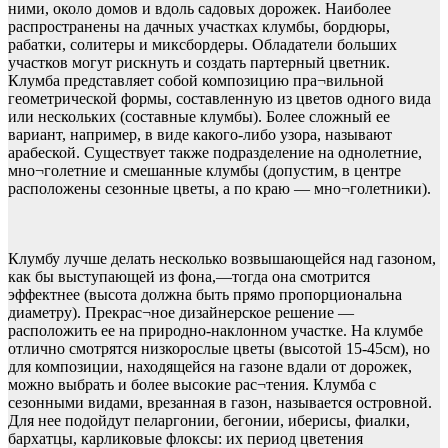
ними, около домов и вдоль садовых дорожек. Наиболее
распространены на дачных участках клумбы, бордюры,
рабатки, солитеры и миксбордеры. Обладатели больших
участков могут рискнуть и создать партерный цветник.
Клумба представляет собой композицию пра¬вильной
геометрической формы, составленную из цветов одного вида
или нескольких (составные клумбы). Более сложный ее
вариант, например, в виде какого-либо узора, называют
арабеской. Существует также подразделение на однолетние,
мно¬голетние и смешанные клумбы (допустим, в центре
расположены сезонные цветы, а по краю — мно¬голетники).
Клумбу лучше делать несколько возвышающейся над газоном,
как бы выступающей из фона,—тогда она смотрится
эффектнее (высота должна быть прямо пропорциональна
диаметру). Прекрас¬ное дизайнерское решение —
расположить ее на природно-наклонном участке. На клумбе
отлично смотрятся низкорослые цветы (высотой 15-45см), но
для композиции, находящейся на газоне вдали от дорожек,
можно выбрать и более высокие рас¬тения. Клумба с
сезонными видами, врезанная в газон, называется островной.
Для нее подойдут пеларгонии, бегонии, иберисы, фиалки,
бархатцы, карликовые флоксы: их период цветения