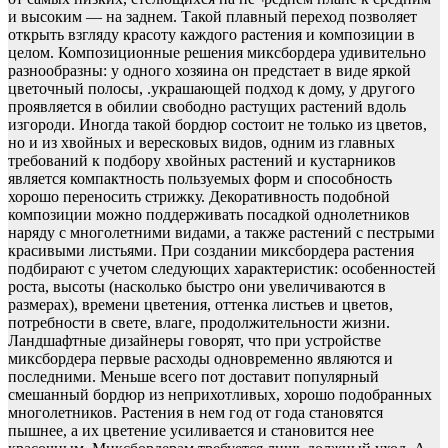
и высоким — на заднем. Такой плавный переход позволяет
открыть взгляду красоту каждого растения и композиции в
целом. Композиционные решения миксбордера удивительно
разнообразны: у одного хозяина он предстает в виде яркой
цветочный полосы, .украшающей подход к дому, у другого
проявляется в обилии свободно растущих растений вдоль
изгороди. Иногда такой бордюр состоит не только из цветов,
но и из хвойных и вересковых видов, одним из главных
требований к подбору хвойных растений и кустарников
является компактность пользуемых форм и способность
хорошо переносить стрижку. Декоративность подобной
композиции можно поддерживать посадкой однолетников
наряду с многолетними видами, а также растений с пестрыми
красивыми листьями. При создании миксбордера растения
подбирают с учетом следующих характеристик: особенностей
роста, высоты (насколько быстро они увеличиваются в
размерах), времени цветения, оттенка листьев и цветов,
потребности в свете, влаге, продолжительности жизни.
Ландшафтные дизайнеры говорят, что при устройстве
миксбордера первые расходы одновременно являются и
последними. Меньше всего пот доставит популярный
смешанный бордюр из неприхотливых, хорошо подобранных
многолетников. Растения в нем год от года становятся
пышнее, а их цветение усиливается и становится нее