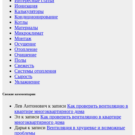
Интересные статьи
Ионизация
Калькуляторы
Кондиционирование
Котлы
Материалы
Микроклимат
Монтаж
Осушение
Отопление
Очищение
Полы
Свежесть
Системы отопления
Сырость
Увлажнение
Свежие комментарии
Лев Антонович
к записи
Как проверить вентиляцию в
квартире многоквартирного дома
Эл
к записи
Как проверить вентиляцию в квартире
многоквартирного дома
Дарья
к записи
Вентиляция в хрущевке и возможные
проблемы