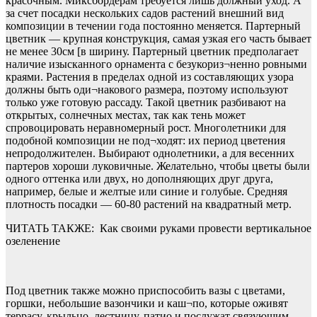
красочным. Миксбордерам требуется лишь должный уход. А
за счет посадки нескольких садов растений внешний вид
композиции в течении года постоянно меняется. Партерный
цветник — крупная конструкция, самая узкая его часть бывает
не менее 30см [в ширину. Партерный цветник предполагает
наличие изысканного орнамента с безукориз¬ненно ровными
краями. Растения в пределах одной из составляющих узора
должны быть оди¬накового размера, поэтому используют
только уже готовую рассаду. Такой цветник разбивают на
открытых, солнечных местах, так как тень может
спровоцировать неравномерный рост. Многолетники для
подобной композиции не под¬ходят: их период цветения
непродолжителен. Выбирают однолетники, а для весенних
партеров хороши луковичные. Желательно, чтобы цветы были
одного оттенка или двух, но дополняющих друг друга,
например, белые и желтые или синие и голубые. Средняя
плотность посадки — 60-80 растений на квадратный метр.
ЧИТАТЬ ТАКЖЕ:
Как своими руками провести вертикальное
озеленение
Под цветник также можно приспособить вазы с цветами,
горшки, небольшие вазончики и каш¬по, которые оживят
террасу, крыльцо, лестницу, патио и послужат связующим