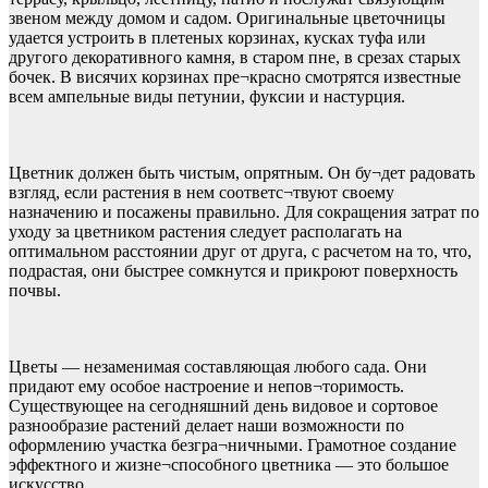
звеном между домом и садом. Оригинальные цветочницы
удается устроить в плетеных корзинах, кусках туфа или
другого декоративного камня, в старом пне, в срезах старых
бочек. В висячих корзинах пре¬красно смотрятся известные
всем ампельные виды петунии, фуксии и настурция.
Цветник должен быть чистым, опрятным. Он бу¬дет радовать
взгляд, если растения в нем соответс¬твуют своему
назначению и посажены правильно. Для сокращения затрат по
уходу за цветником растения следует располагать на
оптимальном расстоянии друг от друга, с расчетом на то, что,
подрастая, они быстрее сомкнутся и прикроют поверхность
почвы.
Цветы — незаменимая составляющая любого сада. Они
придают ему особое настроение и непов¬торимость.
Существующее на сегодняшний день видовое и сортовое
разнообразие растений делает наши возможности по
оформлению участка безгра¬ничными. Грамотное создание
эффектного и жизне¬способного цветника — это большое
искусство.