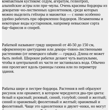
компактным кустиком: седум, агератум, гелиотроп,
альпийские астры или при¬мулы. Очень красивы бордюры из
декоратив¬но-лиственных однолетников, среди которых
можно выделить гейхеры и манжетки — с ними особенно
удобно работать при оформлении бордюров. Незаменимы и
некоторые виды кустарников, например невысокие сорта
бар¬барисов и спирей.
Рабаткой называют гряду шириной от 40-50 до 150 см,
оформленную цветущими или декора¬тивно-лиственными
растениями (от немецкого rabatte — грядка). Длина ее может
быть любой. Широкие рабатки делают чуть выпуклыми,
чтобы в центральной их части не застаивалась вода. Обычно
они пролегают вдоль границы газона или по периметру
здания.
Рабатка шире и пестрее бордюра. Растения в ней образуют
рисунок или орнамент, в котором чередуются два-три цвета:
белый и красный; розовый, синий, голубой; синий и желтый;
синий и оранжевый; фиолетовый и желтый; оранжевый и
фиолетовый. Чаще это однолетники и двулет¬ники, но могут