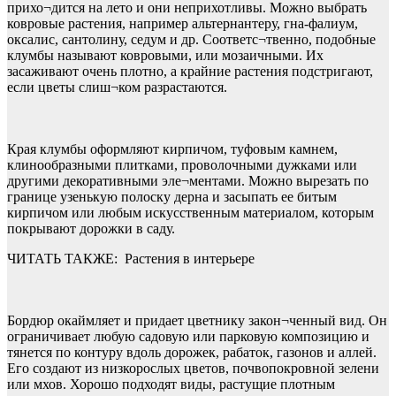
прихо¬дится на лето и они неприхотливы. Можно выбрать
ковровые растения, например альтернантеру, гна-фалиум,
оксалис, сантолину, седум и др. Соответс¬твенно, подобные
клумбы называют ковровыми, или мозаичными. Их
засаживают очень плотно, а крайние растения подстригают,
если цветы слиш¬ком разрастаются.
Края клумбы оформляют кирпичом, туфовым камнем,
клинообразными плитками, проволочными дужками или
другими декоративными эле¬ментами. Можно вырезать по
границе узенькую полоску дерна и засыпать ее битым
кирпичом или любым искусственным материалом, которым
покрывают дорожки в саду.
ЧИТАТЬ ТАКЖЕ:
Растения в интерьере
Бордюр окаймляет и придает цветнику закон¬ченный вид. Он
ограничивает любую садовую или парковую композицию и
тянется по контуру вдоль дорожек, рабаток, газонов и аллей.
Его создают из низкорослых цветов, почвопокровной зелени
или мхов. Хорошо подходят виды, растущие плотным