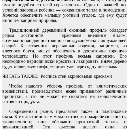
нужно подойти со всей серьезностью. Одно из важнейших
условий здоровья ребенка — сохранение тепла в помещении.
Хочется обеспечить малышу уютный уголок, где ему будут
нипочем капризы природы.
Традиционный деревянный оконный профиль обладает
рядом достоинств — красивым внешним видом,
возможностью для постоянного воздухообмена с окружающей
средой. Качественные деревянные изделия, например, из
клееного бруса, могут обеспечить и достаточно хорошую
теплозащиту. Но этот профиль весьма капризен. Его
необходимо периодически красить и лакировать, иначе дерево
будет подвержено деформациям уже через одну-две зимы.
ЧИТАТЬ ТАКЖЕ:
Роспись стен акриловыми красками
Чтобы надолго уберечь профиль от климатических
воздействий, производители
окон
применяют различные
пропитки, а это не может не сказаться на экологичности
готового продукта.
Современный рынок предлагает также и пластиковые
окна
. К их достоинствам можно отнести пожаробезопасность,
экологичность; они обладают прекрасной тепло- и
звукоизоляцией. Эти качества делают окна из