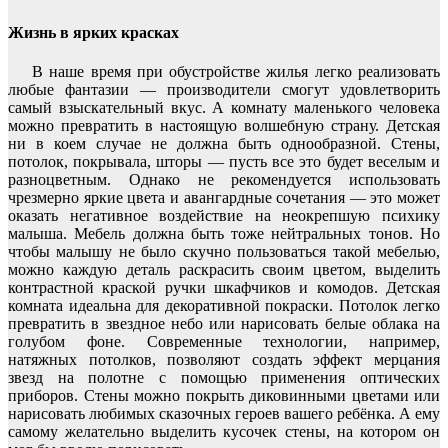
Жизнь в ярких красках
В наше время при обустройстве жилья легко реализовать
любые фантазии — производители смогут удовлетворить
самый взыскательный вкус. А комнату маленького человека
можно превратить в настоящую волшебную страну. Детская
ни в коем случае не должна быть однообразной. Стены,
потолок, покрывала, шторы — пусть все это будет веселым и
разноцветным. Однако не рекомендуется использовать
чрезмерно яркие цвета и авангардные сочетания — это может
оказать негативное воздействие на неокрепшую психику
малыша. Мебель должна быть тоже нейтральных тонов. Но
чтобы малышу не было скучно пользоваться такой мебелью,
можно каждую деталь раскрасить своим цветом, выделить
контрастной краской ручки шкафчиков и комодов. Детская
комната идеальна для декоративной покраски. Потолок легко
превратить в звездное небо или нарисовать белые облака на
голубом фоне. Современные технологии, например,
натяжных потолков, позволяют создать эффект мерцания
звезд на полотне с помощью применения оптических
приборов. Стены можно покрыть диковинными цветами или
нарисовать любимых сказочных героев вашего ребёнка. А ему
самому желательно выделить кусочек стены, на котором он