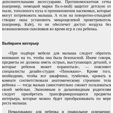
дополнительными аксессуарами. Противомоскитная сетка
(например, немецкой марки fix-o-moll) защитит детскую от
пыли, тополиного пуха и проникновения насекомых, которые
могут потревожить малыша. А если на поворотно-откидной
створке окна установить микрощелевой проветриватель
(например, Kale), то он обеспечит доступ воздуха без
возникновения сквозняков во время игр и сна ребенка.
Выбираем интерьер
«При подборе мебели для малыша следует обратить
внимание на то, чтобы она была безопасной. Иначе говоря,
предметы не должны иметь острых, выступающих деталей, о
которые ребенок может пораниться», — поясняют
специалисты дизайн-студии «Пиноккио». Кроме того,
необходимо, чтобы все шкафчики, тумбочки, кровать в
комнате соответствовали анатомическому строению тела
ребенка — тогда малыш самостоятельно сможет пользоваться
своей мебелью. Экономным и дальновидным родителям
следует приобретать трансформирующиеся предметы
интерьера, которые можно будет преобразовывать по мере
роста малыша.
Немаловажно для ребенка и правильное освещение.