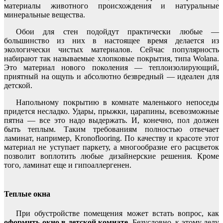
материалы животного происхождения и натуральные
минеральные вещества.
Обои для стен подойдут практически любые —
большинство из них в настоящее время делается из
экологически чистых материалов. Сейчас популярность
набирают так называемые хлопковые покрытия, типа Wolana.
Это материал нового поколения — теплоизолирующий,
приятный на ощупь и абсолютно безвредный — идеален для
детской.
Напольному покрытию в комнате маленького непоседы
придется несладко. Удары, прыжки, царапины, всевозможные
пятна — все это надо выдержать. И, конечно, пол должен
быть теплым. Таким требованиям полностью отвечает
ламинат, например, Kronoflooring. По качеству и красоте этот
материал не уступает паркету, а многообразие его расцветок
позволит воплотить любые дизайнерские решения. Кроме
того, ламинат еще и гипоаллергенен.
Теплые окна
При обустройстве помещения может встать вопрос, как
оформить окно в детской комнате
. Безусловно, к этому делу