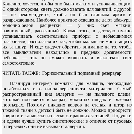
Конечно, хочется, чтобы оно было мягким и успокаивающим.
С одной стороны, света должно хватать для занятий, с другой
— не рекомендуется, чтобы он был слишком ярким и
раздражающим. Наиболее приятное освещение дают абажуры
молочно-белой расцветки — у них свет мягкий,
равномерный, рассеянный. Кроме того, в детскую нужно
устанавливать осветительные приборы с небьющимися
плафонами, располагая их так, чтобы малыш не мог стащить
их за шнур. И еще следует обратить внимание на то, чтобы
все выключатели находились в пределах досягаемости
ребенка — так он сможет включать и выключать свет
самостоятельно.
ЧИТАТЬ ТАКЖЕ:
Горизонтальный подземный резервуар
Планируя интерьер комнаты для малыша, необходимо
позаботиться и о гипоаллергенности материалов. Самый
распространенный вид аллергии — на пылевого клеща,
который поселяется в коврах, мохнатых пледах и тяжелых
портьерах. Поэтому никаких ковров на стенах и штор из
тяжелой ткани в детской быть не должно. Можно приобрести
коврики и занавески из легко стирающихся тканей. Подушки
и одеяла лучше купить синтетические: в отличие от пуховых
и перьевых, они не вызывают аллергии.