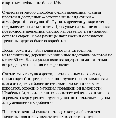
открытым небом – не более 18%.
Существует много способов сушки древесины. Самый
простой и доступный – естественный вид сушки –
атмосферный, воздушный. Сушить древесину надо в тени,
под навесом и на сквозняке. При сушке на солнце внешняя
поверхность древесины быстро нагревается, а внутренняя
остается сырой. Из-за разницы напряжений образуются
трещины, дерево быстро коробится.
Доски, брус и др. п/м укладываются в штабеля на
металлические, деревянные или иные подставки высотой не
менее
50 см
. Доски укладываются внутренними пластями
вверх для уменьшения их коробления.
Считается, что сушка досок, поставленных на кромки,
происходит быстрее, так как они лучше проветриваются и
влага испаряется более интенсивно, но они и больше
коробятся, особенно материал повышенной влажности.
Штабель п/м, заготовленных из свежесрубленных и живых
деревьев, сверху рекомендуется уплотнить тяжелым грузом
для уменьшения коробления.
При естественной сушке на торцах всегда образуются
трещины, для предупреждения их растрескивания и