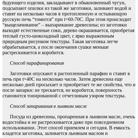
будующего изделия, закладывают в обыкновенный чугун,
подсыпают опилки из такой же заготовки, заливают водой и
ставят на несколько часов в протопленную и остывающую
русскую печь “томится” при t=60-
70C
. При этом происходит
“выщелачивание” – выпаривание древесины; из заготовки
выходят естественные соки, дерево окрашивается, приобретая
теплый густо-шоколадный цвет, с ярко выраженным
природным рисунком текстуры. Такая заготовка легче
обрабатывается, а после окончания сушки меньше
растрескивается и коробится.
Способ парафинирования
Заготовки опускают в растопленный парафин и ставят в
печь при t=40C на несколько часов. Затем древесина еще
несколько дней просыхает и приобретает те же свойства, что и
после запарки: не трескается, не коробится, поверхность
становится тонированной с отчетливым узором текстуры.
Способ запаривания в льняном масле
Посуда из древесины, пропаренная в льняном масле, очень
водостойка и не растрескивается даже при повседневном
использовании. Этот способ приемлем и сегодня. В емкость
кладется заготовка, заливается льняным маслом и