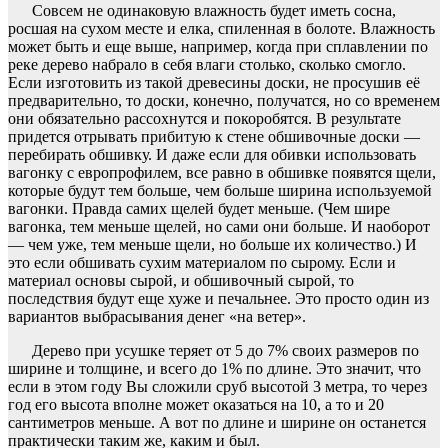
Совсем не одинаковую влажность будет иметь сосна,
росшая на сухом месте и елка, спиленная в болоте. Влажность
может быть и еще выше, например, когда при сплавлении по
реке дерево набрало в себя влаги столько, сколько смогло.
Если изготовить из такой древесины доски, не просушив её
предварительно, то доски, конечно, получатся, но со временем
они обязательно рассохнутся и покоробятся. В результате
придется отрывать прибитую к стене обшивочные доски —
перебирать обшивку. И даже если для обивки использовать
вагонку с европрофилем, все равно в обшивке появятся щели,
которые будут тем больше, чем больше ширина используемой
вагонки. Правда самих щелей будет меньше. (Чем шире
вагонка, тем меньше щелей, но сами они больше. И наоборот
— чем уже, тем меньше щели, но больше их количество.) И
это если обшивать сухим материалом по сырому. Если и
материал основы сырой, и обшивочный сырой, то
последствия будут еще хуже и печальнее. Это просто один из
вариантов выбрасывания денег «на ветер».
Дерево при усушке теряет от 5 до 7% своих размеров по
ширине и толщине, и всего до 1% по длине. Это значит, что
если в этом году Вы сложили сруб высотой
3 метра
, то через
год его высота вполне может оказаться на 10, а то и
20
сантиметров
меньше. А вот по длине и ширине он останется
практически таким же, каким и был.