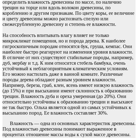
определить влажность древесины по массе, по наличию
трещин на торце или вдоль волокон древесины, по
короблению и другим признакам. По цвету коры, ее величине
и цвету древесины можно распознать спелую или
свежесрубленную древесину и степень ее влажности.
На способность впитывать влагу влияет не только
микроклимат помещения, но и порода дерева. К наиболее
гигроскопичным породам относятся бук, груша, кемпас. Они
наиболее быстро реагируют на изменения уровня влажности.
В отличие от них существуют стабильные породы, например,
дуб, мербау и т.д. К ним относится стебель бамбука, очень
устойчивый к неблагоприятным климатическим условиям.
Его можно настилать даже в ванной комнате. Различные
породы дерева обладают разным уровнем влажности.
Например, береза, граб, клен, ясень имеют низкую влажность
(до 15%) и при высыхании имеют склонность к образованию
трещин. Влажность дуба и ореха умеренная (до 20%). Они
относительно устойчивы к образованию трещин и высыхают
не так быстро. Ольха является одной из самых устойчивых к
высыханию пород. Ее влажность составляет 30%.
Влажность — одна из основных характеристик древесины.
Под влажностью древесины понимают выраженное в
процентах отношение массы воды к сухой массе древесины.