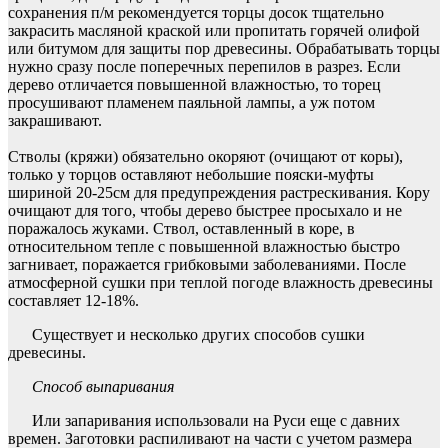
сохранения п/м рекомендуется торцы досок тщательно
закрасить масляной краской или пропитать горячей олифой
или битумом для защиты пор древесины. Обрабатывать торцы
нужно сразу после поперечных перепилов в разрез. Если
дерево отличается повышенной влажностью, то торец
просушивают пламенем паяльной лампы, а уж потом
закрашивают.
Стволы (кряжи) обязательно окоряют (очищают от коры),
только у торцов оставляют небольшие пояски-муфты
шириной 20-25см для предупреждения растрескивания. Кору
очищают для того, чтобы дерево быстрее просыхало и не
поражалось жуками. Ствол, оставленный в коре, в
относительном тепле с повышенной влажностью быстро
загнивает, поражается грибковыми заболеваниями. После
атмосферной сушки при теплой погоде влажность древесины
составляет 12-18%.
Существует и несколько других способов сушки
древесины.
Способ выпаривания
Или запаривания использовали на Руси еще с давних
времен. Заготовки распиливают на части с учетом размера