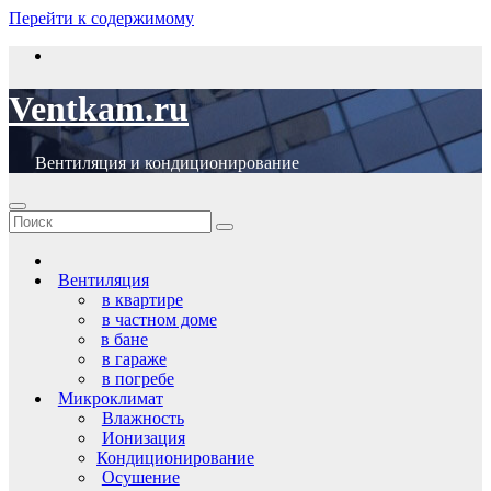
Перейти к содержимому
Ventkam.ru
Вентиляция и кондиционирование
Вентиляция
в квартире
в частном доме
в бане
в гараже
в погребе
Микроклимат
Влажность
Ионизация
Кондиционирование
Осушение