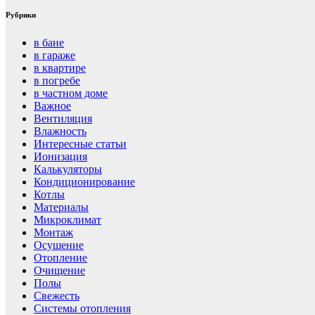
Рубрики
в бане
в гараже
в квартире
в погребе
в частном доме
Важное
Вентиляция
Влажность
Интересные статьи
Ионизация
Калькуляторы
Кондиционирование
Котлы
Материалы
Микроклимат
Монтаж
Осушение
Отопление
Очищение
Полы
Свежесть
Системы отопления