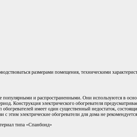
оводствоваться размерами помещения, техническими характерист
е популярными и распространенными. Они используются в осн
риод. Конструкция электрического обогревателя предусматривае
ип обогревателей имеет один существенный недостаток, состоящ
и с этим электрические обогреватели для дома не рекомендуется
атериал типа «Спанбонд»