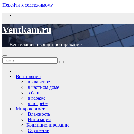
Перейти к содержимому
Ventkam.ru
Вентиляция и кондиционирование
Вентиляция
в квартире
в частном доме
в бане
в гараже
в погребе
Микроклимат
Влажность
Ионизация
Кондиционирование
Осушение