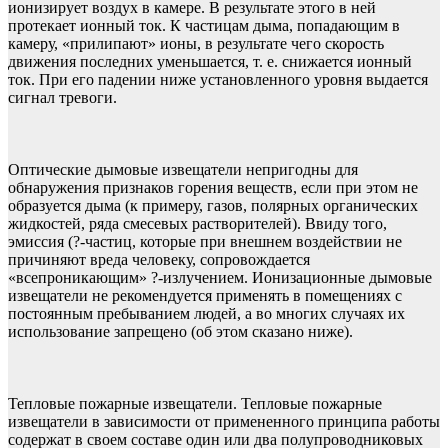
ионизирует воздух в камере. В результате этого в ней
протекает ионный ток. К частицам дыма, попадающим в
камеру, «прилипают» ионы, в результате чего скорость
движения последних уменьшается, т. е. снижается ионный
ток. При его падении ниже установленного уровня выдается
сигнал тревоги.
Оптические дымовые извещатели непригодны для
обнаружения признаков горения веществ, если при этом не
образуется дыма (к примеру, газов, полярных органических
жидкостей, ряда смесевых растворителей). Ввиду того,
эмиссия (?-частиц, которые при внешнем воздействии не
причиняют вреда человеку, сопровождается
«всепроникающим» ?-излучением. Ионизационные дымовые
извещатели не рекомендуется применять в помещениях с
постоянным пребыванием людей, а во многих случаях их
использование запрещено (об этом сказано ниже).
Тепловые пожарные извещатели. Тепловые пожарные
извещатели в зависимости от примененного принципа работы
содержат в своем составе один или два полупроводниковых