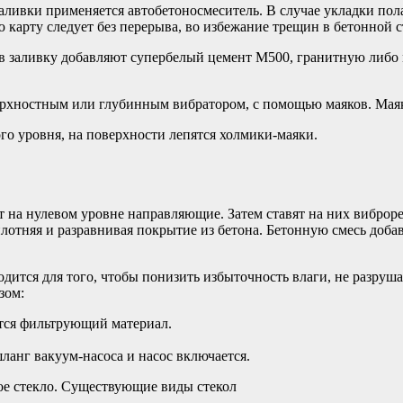
 заливки применяется автобетоносмеситель. В случае укладки по
 карту следует без перерыва, во избежание трещин в бетонной с
 в заливку добавляют супербелый цемент М500, гранитную либо
верхностным или глубинным вибратором, с помощью маяков. Мая
го уровня, на поверхности лепятся холмики-маяки.
т на нулевом уровне направляющие. Затем ставят на них виброр
тняя и разравнивая покрытие из бетона. Бетонную смесь добавл
одится для того, чтобы понизить избыточность влаги, не разруш
зом:
тся фильтрующий материал.
анг вакуум-насоса и насос включается.
ое стекло. Существующие виды стекол