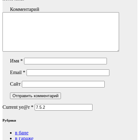
Комментарий
Имя
*
Email
*
Сайт
Current ye@r
*
Рубрики
в бане
в гараже