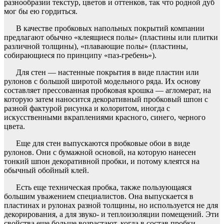
разнообразии текстур, цветов и оттенков, так что родной дуб
мог бы ею гордиться.
В качестве пробковых напольных покрытий компании
предлагают обычно «клеящиеся полы» (пластины или плитки
различной толщины), «плавающие полы» (пластины,
собирающиеся по принципу «паз-гребень»).
Для стен — настенные покрытия в виде пластин или
рулонов с большой широтой модельного ряда. Их основу
составляет прессованная пробковая крошка — агломерат, на
которую затем наносится декоративный пробковый шпон с
разной фактурой рисунка и колоритом, иногда с
искусственными вкраплениями красного, синего, черного
цвета.
Еще для стен выпускаются пробковые обои в виде
рулонов. Они с бумажной основой, на которую нанесен
тонкий шпон декоративной пробки, и потому клеятся на
обычный обойный клей.
Есть еще техническая пробка, также пользующаяся
большим уважением специалистов. Она выпускается в
пластинах и рулонах разной толщины, но используется не для
декорирования, а для звуко- и теплоизоляции помещений. Эти
свойства еще больше возрастают, когда в состав пробки