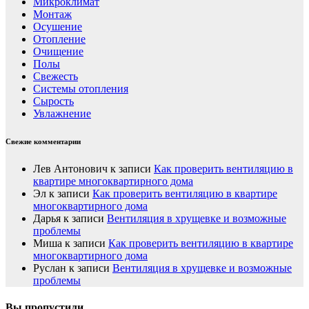
Микроклимат
Монтаж
Осушение
Отопление
Очищение
Полы
Свежесть
Системы отопления
Сырость
Увлажнение
Свежие комментарии
Лев Антонович
к записи
Как проверить вентиляцию в
квартире многоквартирного дома
Эл
к записи
Как проверить вентиляцию в квартире
многоквартирного дома
Дарья
к записи
Вентиляция в хрущевке и возможные
проблемы
Миша
к записи
Как проверить вентиляцию в квартире
многоквартирного дома
Руслан
к записи
Вентиляция в хрущевке и возможные
проблемы
Вы пропустили