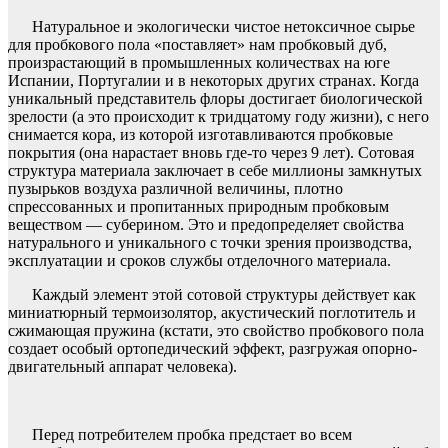
Натуральное и экологически чистое нетоксичное сырье
для пробкового пола «поставляет» нам пробковый дуб,
произрастающий в промышленных количествах на юге
Испании, Португалии и в некоторых других странах. Когда
уникальный представитель флоры достигает биологической
зрелости (а это происходит к тридцатому году жизни), с него
снимается кора, из которой изготавливаются пробковые
покрытия (она нарастает вновь где-то через 9 лет). Сотовая
структура материала заключает в себе миллионы замкнутых
пузырьков воздуха различной величины, плотно
спрессованных и пропитанных природным пробковым
веществом — суберином. Это и предопределяет свойства
натурального и уникального с точки зрения производства,
эксплуатации и сроков службы отделочного материала.
Каждый элемент этой сотовой структуры действует как
миниатюрный термоизолятор, акустический поглотитель и
сжимающая пружина (кстати, это свойство пробкового пола
создает особый ортопедический эффект, разгружая опорно-
двигательный аппарат человека).
Перед потребителем пробка предстает во всем