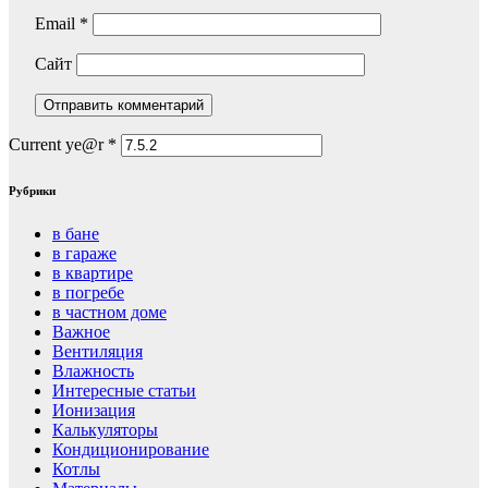
Email
*
Сайт
Current ye@r
*
Рубрики
в бане
в гараже
в квартире
в погребе
в частном доме
Важное
Вентиляция
Влажность
Интересные статьи
Ионизация
Калькуляторы
Кондиционирование
Котлы