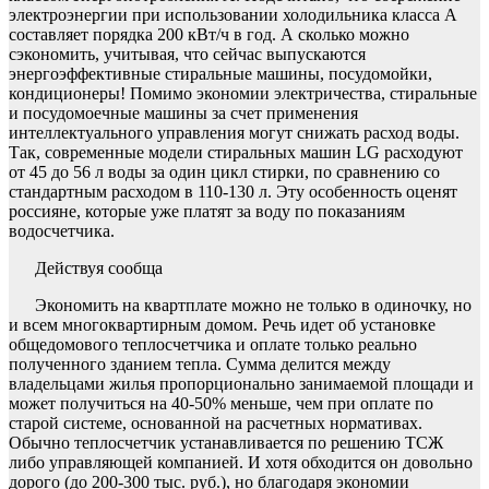
электроэнергии при использовании холодильника класса А
составляет порядка 200 кВт/ч в год. А сколько можно
сэкономить, учитывая, что сейчас выпускаются
энергоэффективные стиральные машины, посудомойки,
кондиционеры! Помимо экономии электричества, стиральные
и посудомоечные машины за счет применения
интеллектуального управления могут снижать расход воды.
Так, современные модели стиральных машин LG расходуют
от 45 до 56 л воды за один цикл стирки, по сравнению со
стандартным расходом в 110-130 л. Эту особенность оценят
россияне, которые уже платят за воду по показаниям
водосчетчика.
Действуя сообща
Экономить на квартплате можно не только в одиночку, но
и всем многоквартирным домом. Речь идет об установке
общедомового теплосчетчика и оплате только реально
полученного зданием тепла. Сумма делится между
владельцами жилья пропорционально занимаемой площади и
может получиться на 40-50% меньше, чем при оплате по
старой системе, основанной на расчетных нормативах.
Обычно теплосчетчик устанавливается по решению ТСЖ
либо управляющей компанией. И хотя обходится он довольно
дорого (до 200-300 тыс. руб.), но благодаря экономии