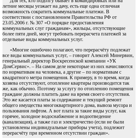
Для тех, кто подолгу бывает в командировках или на
летние месяцы уезжает на дачу, есть еще одна отличная
возможность сократить коммунальные платежи. В
соответствии с постановлением Правительства РФ от
23.05.2006 г. № 307 «О порядке предоставления
коммунальных слуг гражданам», жильцы, отсутствующие
более пяти дней, могут требовать перерасчета платежей за
отдельные виды коммунальных услуг.
«Многие ошибочно полагают, что перерасчёту подлежат
все виды коммунальных услуг, – говорит Алексей Минервин,
генеральный директор Воскресенской компании «УК
ДомСервис». – На самом деле некоторые из них начисляются
по нормативам на человека, а другие – по нормативам с
квадратного метра помещения. К примеру, в то время, когда
хозяева отсутствуют, отопление квартиры производится так
же, как обычно. Поэтому за услугу по отоплению помещения
граждане должны платить даже на время своего отсутствия.
Это же касается платы за содержание и текущий ремонт
общего имущества многоквартирного дома, вывоза мусора и
пользования лифтом. А вот плата за такие виды услуг, как
горячее, холодное водоснабжение и водоотведение
(канализация), а также газ и электричество (если не были
установлены индивидуальные приборы учета), подлежит
перерасчёту при временном отсутствии граждан».