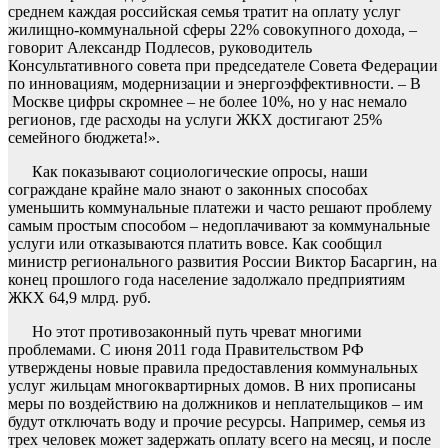
среднем каждая российская семья тратит на оплату услуг
жилищно-коммунальной сферы 22% совокупного дохода, –
говорит Александр Подлесов, руководитель
Консультативного совета при председателе Совета Федерации
по инновациям, модернизации и энергоэффективности. – В
Москве цифры скромнее – не более 10%, но у нас немало
регионов, где расходы на услуги ЖКХ достигают 25%
семейного бюджета!».
Как показывают социологические опросы, наши
сограждане крайне мало знают о законных способах
уменьшить коммунальные платежи и часто решают проблему
самым простым способом – недоплачивают за коммунальные
услуги или отказываются платить вовсе. Как сообщил
министр регионального развития России Виктор Басаргин, на
конец прошлого года население задолжало предприятиям
ЖКХ 64,9 млрд. руб.
Но этот противозаконный путь чреват многими
проблемами. С июня 2011 года Правительством РФ
утверждены новые правила предоставления коммунальных
услуг жильцам многоквартирных домов. В них прописаны
меры по воздействию на должников и неплательщиков – им
будут отключать воду и прочие ресурсы. Например, семья из
трех человек может задержать оплату всего на месяц, и после