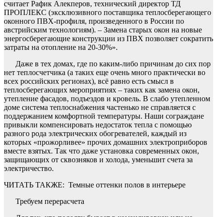
считает Рафик Алекперов, технический директор ТД
ПРОПЛЕКС (эксклюзивного поставщика теплосберегающего
оконного ПВХ-профиля, произведенного в России по
австрийским технологиям). – Замена старых окон на новые
энергосберегающие конструкции из ПВХ позволяет сократить
затраты на отопление на 20-30%».
Даже в тех домах, где по каким-либо причинам до сих пор
нет теплосчетчика (а таких еще очень много практически во
всех российских регионах), всё равно есть смысл в
теплосберегающих мероприятиях – таких как замена окон,
утепление фасадов, подъездов и кровель. В слабо утепленном
доме система теплоснабжения частенько не справляется с
поддержанием комфортной температуры. Наши сограждане
привыкли компенсировать недостаток тепла с помощью
разного рода электрических обогревателей, каждый из
которых «прожорливее» прочих домашних электроприборов
вместе взятых. Так что даже установка современных окон,
защищающих от сквозняков и холода, уменьшит счета за
электричество.
ЧИТАТЬ ТАКЖЕ:
Темные оттенки полов в интерьере
Требуем перерасчета