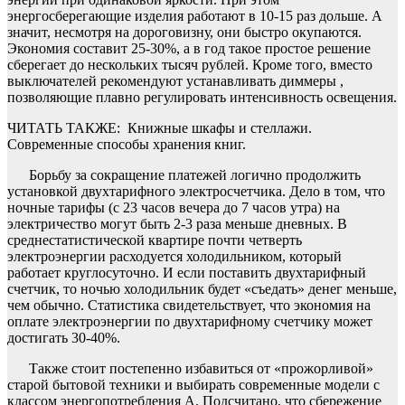
энергосберегающие изделия работают в 10-15 раз дольше. А
значит, несмотря на дороговизну, они быстро окупаются.
Экономия составит 25-30%, а в год такое простое решение
сберегает до нескольких тысяч рублей. Кроме того, вместо
выключателей рекомендуют устанавливать диммеры ,
позволяющие плавно регулировать интенсивность освещения.
ЧИТАТЬ ТАКЖЕ:
Книжные шкафы и стеллажи.
Современные способы хранения книг.
Борьбу за сокращение платежей логично продолжить
установкой двухтарифного электросчетчика. Дело в том, что
ночные тарифы (с 23 часов вечера до 7 часов утра) на
электричество могут быть 2-3 раза меньше дневных. В
среднестатистической квартире почти четверть
электроэнергии расходуется холодильником, который
работает круглосуточно. И если поставить двухтарифный
счетчик, то ночью холодильник будет «съедать» денег меньше,
чем обычно. Статистика свидетельствует, что экономия на
оплате электроэнергии по двухтарифному счетчику может
достигать 30-40%.
Также стоит постепенно избавиться от «прожорливой»
старой бытовой техники и выбирать современные модели с
классом энергопотребления А. Подсчитано, что сбережение