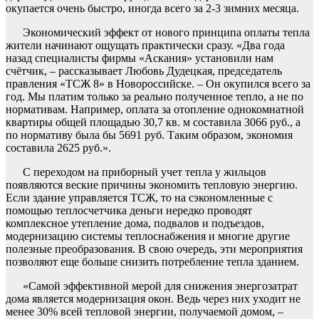
окупается очень быстро, иногда всего за 2-3 зимних месяца.
Экономический эффект от нового принципа оплаты тепла
жители начинают ощущать практически сразу. «Два года
назад специалисты фирмы «Аскания» установили нам
счётчик, – рассказывает Любовь Дудецкая, председатель
правления «ТСЖ 8» в Новороссийске. – Он окупился всего за
год. Мы платим только за реально полученное тепло, а не по
нормативам. Например, оплата за отопление однокомнатной
квартиры общей площадью 30,7 кв. м составила 3066 руб., а
по нормативу была бы 5691 руб. Таким образом, экономия
составила 2625 руб.».
С переходом на приборный учет тепла у жильцов
появляются веские причины экономить тепловую энергию.
Если здание управляется ТСЖ, то на сэкономленные с
помощью теплосчетчика деньги нередко проводят
комплексное утепление дома, подвалов и подъездов,
модернизацию системы теплоснабжения и многие другие
полезные преобразования. В свою очередь, эти мероприятия
позволяют еще больше снизить потребление тепла зданием.
«Самой эффективной мерой для снижения энергозатрат
дома является модернизация окон. Ведь через них уходит не
менее 30% всей тепловой энергии, получаемой домом, –