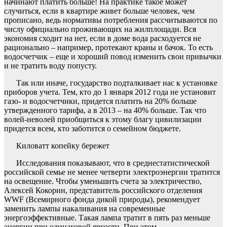
начинают платить больше! На практике такое может
случиться, если в квартире живет больше человек, чем
прописано, ведь нормативы потребления рассчитываются по
числу официально проживающих на жилплощади. Вся
экономия сходит на нет, если в доме вода расходуется не
рационально – например, протекают краны и бачок. То есть
водосчетчик – еще и хороший повод изменить свои привычки
и не тратить воду попусту.
Так или иначе, государство подталкивает нас к установке
приборов учета. Тем, кто до 1 января 2012 года не установит
газо- и водосчетчики, придется платить на 20% больше
утвержденного тарифа, а в 2013 – на 40% больше. Так что
волей-неволей приобщиться к этому благу цивилизации
придется всем, кто заботится о семейном бюджете.
Киловатт копейку бережет
Исследования показывают, что в среднестатистической
российской семье не менее четверти электроэнергии тратится
на освещение. Чтобы уменьшить счета за электричество,
Алексей Кокорин, представитель российского отделения
WWF (Всемирного фонда дикой природы), рекомендует
заменить лампы накаливания на современные
энергоэффективные. Такая лампа тратит в пять раз меньше
энергии при одинаковой яркости. При этом