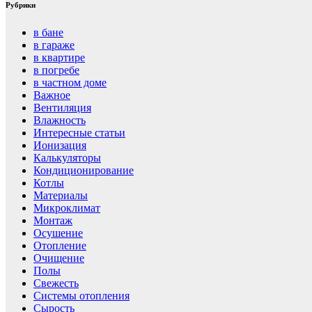
Рубрики
в бане
в гараже
в квартире
в погребе
в частном доме
Важное
Вентиляция
Влажность
Интересные статьи
Ионизация
Калькуляторы
Кондиционирование
Котлы
Материалы
Микроклимат
Монтаж
Осушение
Отопление
Очищение
Полы
Свежесть
Системы отопления
Сырость