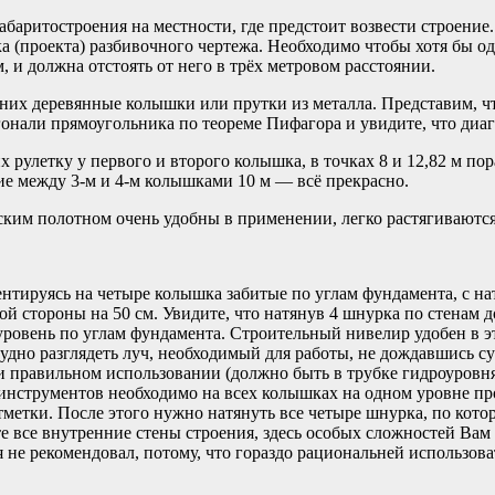
габаритостроения на местности, где предстоит возвести строен
ка (проекта) разбивочного чертежа. Необходимо чтобы хотя бы од
, и должна отстоять от него в трёх метровом расстоянии.
 в них деревянные колышки или прутки из металла. Представим,
онали прямоугольника по теореме Пифагора и увидите, что диаг
 рулетку у первого и второго колышка, в точках 8 и 12,82 м п
ние между 3-м и 4-м колышками 10 м — всё прекрасно.
ским полотном очень удобны в применении, легко растягиваются
нтируясь на четыре колышка забитые по углам фундамента, с н
й стороны на 50 см. Увидите, что натянув 4 шнурка по стенам д
уровень по углам фундамента. Строительный нивелир удобен в э
рудно разглядеть луч, необходимый для работы, не дождавшись 
 правильном использовании (должно быть в трубке гидроуровня 
инструментов необходимо на всех колышках на одном уровне про
отметки. После этого нужно натянуть все четыре шнурка, по кот
 все внутренние стены строения, здесь особых сложностей Вам
 не рекомендовал, потому, что гораздо рациональней использов