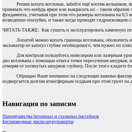
Решив копать котлован, забейте ещё восемь колышков, ме
привязать что-нибудь яркое или выкрасить их – таким образом
фундамента, учитывая при этом что размеры котлована на 0,5
возведении опалубки, и также когда проводят гидроизоляцию с
ЧИТАТЬ ТАКЖЕ:
Как сушить и эксплуатировать каменную пе
Лопатой можно копать границы котлована, обозначить их б
экскаватор не капнул глубже необходимого, чем нужно по плану
Для контроля пользуйтесь нивелиром или лазерным уровне
дно котлована с помощью отвеса точки пересечения шнурков, 
отмеряя от натянутых шнурков глубину. После этого кладите б
Обращаю Ваше внимание на следующие важные факторы: не
подвергается долгим атмосферным осадкам при этом грунт на д
Навигация по записям
Преимущества бетонных и стальных бассейнов
Беспроводные дрели-шуруповерты