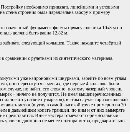
ие. Постройку необходимо привязать линейными и угловыми
на стена строения была параллельна забору к примеру
 что означенный фундамент формы прямоугольника 10х8 м по
ональ должна быть равна 12,82 м.
ора забивать следующий колышек. Также находите четвёртый
 в сравнении с рулетками из синтетического материала.
атянутыми уже капроновыми шнурками, забейте по всем углам
ома, они пересекутся в местах, где первые 4 колышка были
том случае, но найти его сложно, поэтому лазерный уровень
сумерек – ничего не получится. Не имея вышеперечисленных
полное отсутствие пузырьков), в этом случае горизонтальный
ставить метки (в углу в самой высокой точке примерно на 30
орым в дальнейшем копать траншеи, по ним и от них вымерять
 не представится. Иные мастера отмечают горизонтальный
ать уровень длинною не менее полтора метра, предварительно