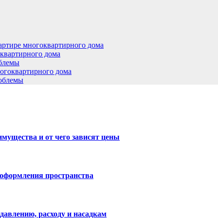
артире многоквартирного дома
оквартирного дома
облемы
ногоквартирного дома
роблемы
имущества и от чего зависят цены
 оформления пространства
давлению, расходу и насадкам