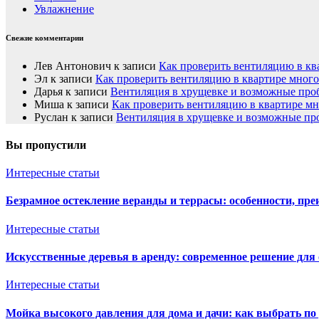
Увлажнение
Свежие комментарии
Лев Антонович
к записи
Как проверить вентиляцию в кв
Эл
к записи
Как проверить вентиляцию в квартире мног
Дарья
к записи
Вентиляция в хрущевке и возможные пр
Миша
к записи
Как проверить вентиляцию в квартире м
Руслан
к записи
Вентиляция в хрущевке и возможные п
Вы пропустили
Интересные статьи
Безрамное остекление веранды и террасы: особенности, пре
Интересные статьи
Искусственные деревья в аренду: современное решение для
Интересные статьи
Мойка высокого давления для дома и дачи: как выбрать по 