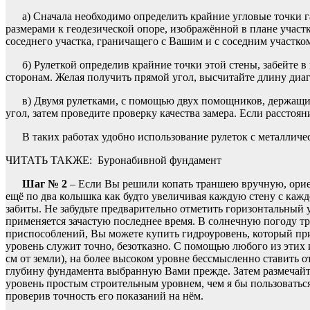
а) Сначала необходимо определить крайние угловые точки 
размерами к геодезической опоре, изображённой в плане участ
соседнего участка, граничащего с Вашим и с соседним участком
б) Рулеткой определив крайние точки этой стены, забейте
сторонам. Желая получить прямой угол, высчитайте длину диаг
в) Двумя рулетками, с помощью двух помощников, держащих
угол, затем проведите проверку качества замера. Если расстоя
В таких работах удобно использование рулеток с металличе
ЧИТАТЬ ТАКЖЕ:
Буронабивной фундамент
Шаг № 2
– Если Вы решили копать траншею вручную, орие
ещё по два колышка как будто увеличивая каждую стену с каждо
забиты. Не забудьте предварительно отметить горизонтальный 
применяется зачастую последнее время. В солнечную погоду т
приспособлений, Вы можете купить гидроуровень, который при
уровень служит точно, безотказно. С помощью любого из этих 
см от земли), на более высоком уровне бессмысленно ставить 
глубину фундамента выбранную Вами прежде. Затем размечайте
уровень простым строительным уровнем, чем я бы пользоваться
проверив точность его показаний на нём.