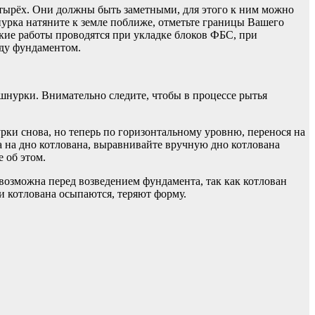
етырёх. Они должны быть заметными, для этого к ним можно
шнурка натяните к земле поближе, отметьте границы Вашего
акие работы проводятся при укладке блоков ФБС, при
жду фундаментом.
шнурки. Внимательно следите, чтобы в процессе рытья
ки снова, но теперь по горизонтальному уровню, перенося на
а на дно котлована, выравнивайте вручную дно котлована
 об этом.
зможна перед возведением фундамента, так как котлован
и котлована осыпаются, теряют форму.