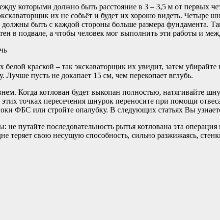
жду которыми должно быть расстояние в 3 – 3,5 м от первых ч
 экскаваторщик их не собьёт и будет их хорошо видеть. Четыре 
 м должны быть с каждой стороны больше размера фундамента. Т
тен в подвале, а чтобы человек мог выполнить эти работы и ме
чь
елой краской – так экскаваторщик их увидит, затем убирайте 
. Лучше пусть не докапает 15 см, чем перекопает вглубь.
м. Когда котлован будет выкопан полностью, натягивайте шнур
в этих точках пересечения шнурок переносите при помощи отвес
локи ФБС или стройте опалубку. В следующих статьях Вы узнаете
 путайте последовательность рытья котлована эта операция во
не теряет свою несущую способность, сильно разжижаясь, стенк