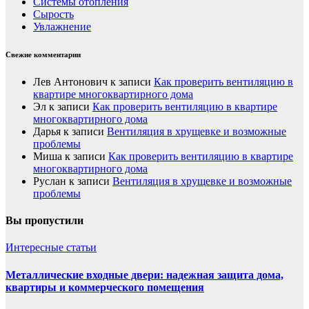
Системы отопления
Сырость
Увлажнение
Свежие комментарии
Лев Антонович
к записи
Как проверить вентиляцию в
квартире многоквартирного дома
Эл
к записи
Как проверить вентиляцию в квартире
многоквартирного дома
Дарья
к записи
Вентиляция в хрущевке и возможные
проблемы
Миша
к записи
Как проверить вентиляцию в квартире
многоквартирного дома
Руслан
к записи
Вентиляция в хрущевке и возможные
проблемы
Вы пропустили
Интересные статьи
Металлические входные двери: надежная защита дома,
квартиры и коммерческого помещения