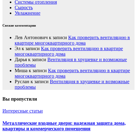
Системы отопления
Сырость
Увлажнение
Свежие комментарии
Лев Антонович
к записи
Как проверить вентиляцию в
квартире многоквартирного дома
Эл
к записи
Как проверить вентиляцию в квартире
многоквартирного дома
Дарья
к записи
Вентиляция в хрущевке и возможные
проблемы
Миша
к записи
Как проверить вентиляцию в квартире
многоквартирного дома
Руслан
к записи
Вентиляция в хрущевке и возможные
проблемы
Вы пропустили
Интересные статьи
Металлические входные двери: надежная защита дома,
квартиры и коммерческого помещения