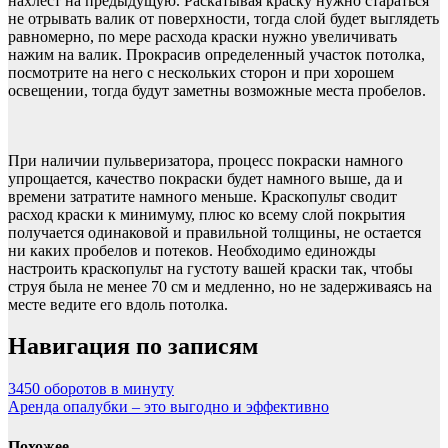
нахлест на предыдущую. Раскатывая краску нужно стараться
не отрывать валик от поверхности, тогда слой будет выглядеть
равномерно, по мере расхода краски нужно увеличивать
нажим на валик. Прокрасив определенный участок потолка,
посмотрите на него с нескольких сторон и при хорошем
освещении, тогда будут заметны возможные места пробелов.
При наличии пульверизатора, процесс покраски намного
упрощается, качество покраски будет намного выше, да и
времени затратите намного меньше. Краскопульт сводит
расход краски к минимуму, плюс ко всему слой покрытия
получается одинаковой и правильной толщины, не остается
ни каких пробелов и потеков. Необходимо единожды
настроить краскопульт на густоту вашей краски так, чтобы
струя была не менее 70 см и медленно, но не задерживаясь на
месте ведите его вдоль потолка.
Навигация по записям
3450 оборотов в минуту
Аренда опалубки – это выгодно и эффективно
Похожее