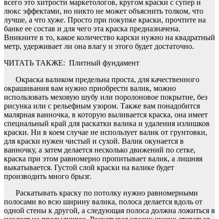
всего это хитрости маркетологов, кругом краски с супер и
люкс эффектами, но никто не может объяснить толком, что
лучше, а что хуже. Просто при покупке краски, прочтите на
банке ее состав и для чего эта краска предназначена.
Вникните в то, какое количество карски нужно на квадратный
метр, удерживает ли она влагу и этого будет достаточно.
ЧИТАТЬ ТАКЖЕ:
Плитный фундамент
Окраска валиком предельна проста, для качественного
окрашивания вам нужно приобрести валик, можно
использовать меховую шубу или поролоновое покрытие, без
рисунка или с рельефным узором. Также вам понадобится
малярная ванночка, в которую выливается краска, она имеет
специальный край для раскатки валика и удаления излишков
краски. Ни в коем случае не использует валик от грунтовки,
для краски нужен чистый и сухой. Валик окунается в
ванночку, а затем делается несколько движений по сетке,
краска при этом равномерно пропитывает валик, а лишняя
выкатывается. Густой слой краски на валике будет
производить много брызг.
Раскатывать краску по потолку нужно равномерными
полосами во всю ширину валика, полоса делается вдоль от
одной стены к другой, а следующая полоса должна ложиться в