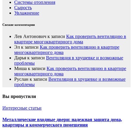
Системы отопления
Сырость
Увлажнение
Свежие комментарии
Лев Антонович
к записи
Как проверить вентиляцию в
квартире многоквартирного дома
Эл
к записи
Как проверить вентиляцию в квартире
многоквартирного дома
Дарья
к записи
Вентиляция в хрущевке и возможные
проблемы
Миша
к записи
Как проверить вентиляцию в квартире
многоквартирного дома
Руслан
к записи
Вентиляция в хрущевке и возможные
проблемы
Вы пропустили
Интересные статьи
Металлические входные двери: надежная защита дома,
квартиры и коммерческого помещения