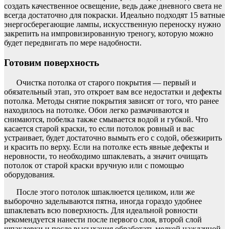
создать качественное освещение, ведь даже дневного света не
всегда достаточно для покраски. Идеально подходят 15 ватные
энергосберегающие лампы, искусственную переноску нужно
закрепить на импровизированную треногу, которую можно
будет передвигать по мере надобности.
Готовим поверхность
Очистка потолка от старого покрытия — первый и
обязательный этап, это откроет вам все недостатки и дефекты
потолка. Методы снятие покрытия зависят от того, что ранее
находилось на потолке. Обои легко размачиваются и
снимаются, побелка также смывается водой и губкой. Что
касается старой краски, то если потолок ровный и вас
устраивает, будет достаточно вымыть его с содой, обезжирить
и красить по верху. Если на потолке есть явные дефекты и
неровности, то необходимо шпаклевать, а значит очищать
потолок от старой краски вручную или с помощью
оборудования.
После этого потолок шпаклюется целиком, или же
выборочно заделываются пятна, иногда гораздо удобнее
шпаклевать всю поверхность. Для идеальной ровности
рекомендуется нанести после первого слоя, второй слой
шпаклевки и после высыхания обработать мелкой наждачной