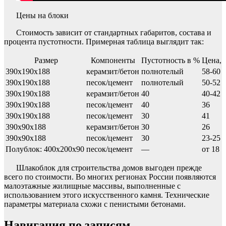
Цены на блоки
Стоимость зависит от стандартных габаритов, состава и
процента пустотности. Примерная таблица выглядит так:
Размер
Компоненты
Пустотность в %
Цена, 
390х190х188
керамзит/бетон
полнотелый
58-60
390х190х188
песок/цемент
полнотелый
50-52
390х190х188
керамзит/бетон
40
40-42
390х190х188
песок/цемент
40
36
390х190х188
песок/цемент
30
41
390х90х188
керамзит/бетон
30
26
390х90х188
песок/цемент
30
23-25
Полублок: 400х200х90
песок/цемент
—
от 18
Шлакоблок для строительства домов выгоден прежде
всего по стоимости. Во многих регионах России появляются
малоэтажные жилищные массивы, выполненные с
использованием этого искусственного камня. Технические
параметры материала схожи с пенистыми бетонами.
Навигация по записям