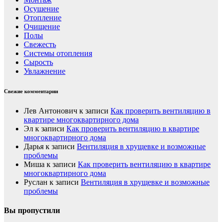
Осушение
Отопление
Очищение
Полы
Свежесть
Системы отопления
Сырость
Увлажнение
Свежие комментарии
Лев Антонович
к записи
Как проверить вентиляцию в
квартире многоквартирного дома
Эл
к записи
Как проверить вентиляцию в квартире
многоквартирного дома
Дарья
к записи
Вентиляция в хрущевке и возможные
проблемы
Миша
к записи
Как проверить вентиляцию в квартире
многоквартирного дома
Руслан
к записи
Вентиляция в хрущевке и возможные
проблемы
Вы пропустили