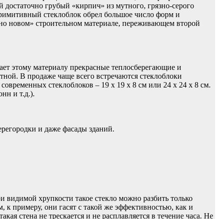
й достаточно грубый «кирпич» из мутного, грязно-серого
а примитивный стеклоблок обрел большое число форм и
, но новом» строительном материале, переживающем второй
дает этому материалу прекрасные теплосберегающие и
тной. В продаже чаще всего встречаются стеклоблоки
овременных стеклоблоков – 19 х 19 х 8 см или 24 х 24 х 8 см.
н и т.д.).
ерегородки и даже фасады зданий.
и видимой хрупкости такое стекло можно разбить только
к примеру, они гасят с такой же эффективностью, как и
кая стена не трескается и не расплавляется в течение часа. Не