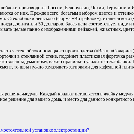
облоки производства России, Белоруссии, Чехии, Германии и Ит
аются от них. Прежде всего, богатым выбором цветов и оттенков
и. Стеклоблоки чешского (фирма «ВитраБлок»), итальянского («
 иногда достигать и 50 долларов. Здесь цена соответствует виду 
ывать целые панно с изображениями пейзажей, животных, цвето
аются стеклоблоки немецкого производства («Век», «Соларис»)
орточки в стеклянной стене, подойдет пластиковая форточка раз
етствовал задуманному, важно правильно уложить стеклоблоки. 
емент, то швы нужно замазывать затирками для кафельной плитк
ая решетка-модуль. Каждый квадрат вставляется в ячейку модуля,
ное решение для вашего дома, и место для данного конкретного
амостоятельной установке электростанции?