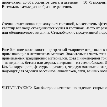
пропускают до 80 процентов света, а цветные — 50-75 процент
Возможны самые разнообразные решения.
Стенка, отделяющая прихожую от гостиной, может очень эффект
квартир все чаще объединяются кухня и гостиная. Часто их раз
или облицовочного кирпича. Стеклоблоки с продуманной подсв
Еще большие возможности прозрачный «кирпич» открывает в к
примыкающие к лестничным маршам. Значительная часть стен з
применяемых традиционно материалов, хотя с инженерной точк
– из кирпича, бетона или дерева, а верхняя – из стеклоблоков
Комбинируя цвета, фактуры и размеры, чередуя матовые и гла
подойдут для отделки бассейнов, аквапарков, саун, ванных ком
ЧИТАТЬ ТАКЖЕ:
Как быстро и качественно отделить старые о