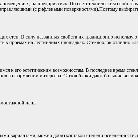
х помещениях, на предприятиях. По светотехническим свойства
правляющими (с рифлеными поверхностями).Поэтому выбирать цв
их стен. В силу названных свойств их традиционно используют 
еть в проемах на лестничных площадках. Стеклоблок отлично «л
тимся к его эстетическим возможностям. В последнее время сте
я в оформлении интерьера. Стеклоблоки дают большие возможн
е монтажной пены
ми вариантами, можно добиться такой степени освещенности, ко