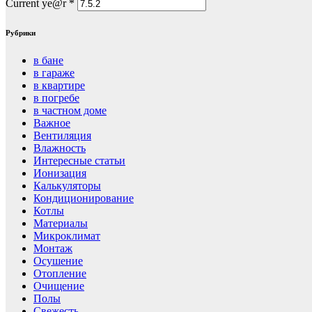
Current ye@r
*
Рубрики
в бане
в гараже
в квартире
в погребе
в частном доме
Важное
Вентиляция
Влажность
Интересные статьи
Ионизация
Калькуляторы
Кондиционирование
Котлы
Материалы
Микроклимат
Монтаж
Осушение
Отопление
Очищение
Полы
Свежесть