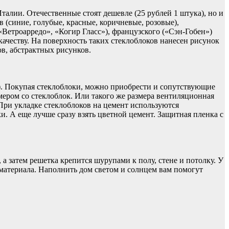
алии. Отечественные стоят дешевле (25 рублей 1 штука), но и
 (синие, голубые, красные, коричневые, розовые),
Ветроарредо», «Когир Гласс»), французского («Сэн-Гобен»)
и качеству. На поверхность таких стеклоблоков нанесен рисунок
в, абстрактных рисунков.
. Покупая стеклоблоки, можно приобрести и сопутствующие
мером со стеклоблок. Или такого же размера вентиляционная
При укладке стеклоблоков на цемент используются
и. А еще лучше сразу взять цветной цемент. Защитная пленка с
 а затем решетка крепится шурупами к полу, стене и потолку. У
 материала. Наполнить дом светом и солнцем вам помогут