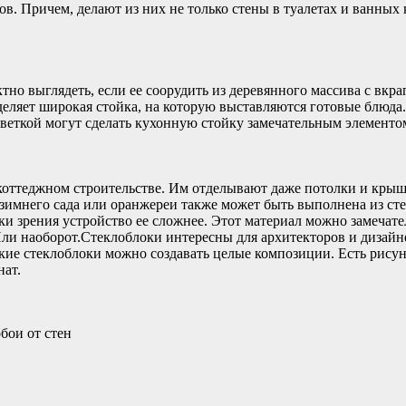
ов. Причем, делают из них не только стены в туалетах и ванных
но выглядеть, если ее соорудить из деревянного массива с вкр
деляет широкая стойка, на которую выставляются готовые блюда. 
еткой могут сделать кухонную стойку замечательным элементом
оттеджном строительстве. Им отделывают даже потолки и крыши
имнего сада или оранжереи также может быть выполнена из стек
и зрения устройство ее сложнее. Этот материал можно замечате
. Или наоборот.Стеклоблоки интересны для архитекторов и дизай
дкие стеклоблоки можно создавать целые композиции. Есть рису
нат.
бои от стен