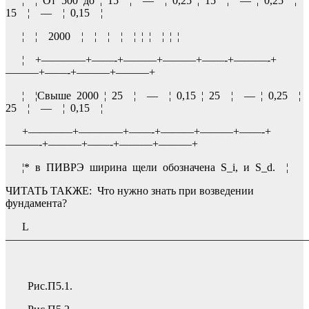
¦ ¦ От 500 до ¦ 15 ¦ — ¦ 0,25 ¦ 15 ¦ — ¦ 0,25 ¦
15 ¦ — ¦ 0,15 ¦
¦ ¦ 2000 ¦ ¦ ¦ ¦ ¦ ¦ ¦ ¦ ¦ ¦
¦ +————+——-+———+———+——-+———-+
———+——-+———+———+
¦ ¦Свыше 2000 ¦ 25 ¦ — ¦ 0,15 ¦ 25 ¦ — ¦ 0,25 ¦
25 ¦ — ¦ 0,15 ¦
+————+————+——-+———+———+——-+
———-+———+——-+———+———+
¦* в ПИВРЭ ширина щели обозначена S_i, и S_d. ¦
ЧИТАТЬ ТАКЖЕ:
Что нужно знать при возведении
фундамента?
L
———————————————————————————
Рис.П5.1.