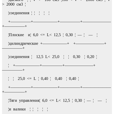
> 2000 см3 ¦
¦соединения ¦ ¦ ¦ ¦ ¦
+—————+——————+—————+———————
+—————+
¦Плоские и¦ 6,0 <= L< 12,5 ¦ 0,30 ¦ — ¦ — ¦
¦цилиндрические +——————+ +———————+
—————+
¦соединения ¦ 12,5 L< 25,0 ¦ ¦ 0,30 ¦ 0,20 ¦
¦ +——————+—————+———————+
—————+
¦ ¦ 25,0 <= L ¦ 0,40 ¦ 0,40 ¦ 0,40 ¦
+—————+——————+—————+———————
+—————+
¦Тяги управления¦ 6,0 <= L< 12,5 ¦ 0,30 ¦ — ¦ — ¦
¦и валики ¦ ¦ ¦ ¦ ¦