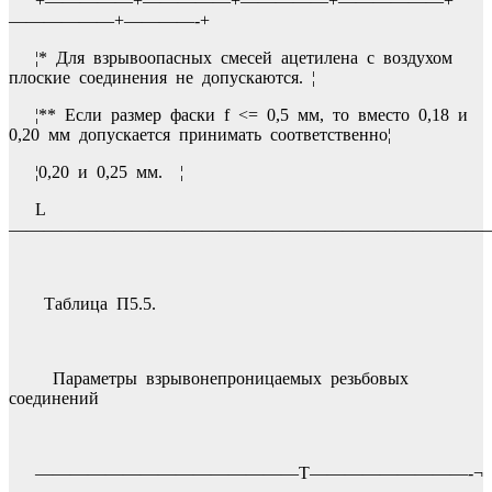
+—————+—————+—————+——————+
——————+————-+
¦* Для взрывоопасных смесей ацетилена с воздухом
плоские соединения не допускаются. ¦
¦** Если размер фаски f <= 0,5 мм, то вместо 0,18 и
0,20 мм допускается принимать соответственно¦
¦0,20 и 0,25 мм. ¦
L
————————————————————————————
Таблица П5.5.
Параметры взрывонепроницаемых резьбовых
соединений
———————————————T—————————-¬