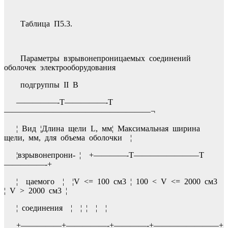
Таблица П5.3.
Параметры взрывонепроницаемых соединений
оболочек электрооборудования
подгруппы II В
—————-T—————-T
——————————————————¬
¦ Вид ¦Длина щели L, мм¦ Максимальная ширина
щели, мм, для объема оболочки ¦
¦взрывонепрони- ¦ +————-T————————T
—————-+
¦ цаемого ¦ ¦V <= 100 см3 ¦ 100 < V <= 2000 см3
¦ V > 2000 см3 ¦
¦ соединения ¦ ¦ ¦ ¦ ¦
+—————+—————-+————-+————————+