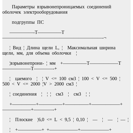
Параметры взрывонепроницаемых соединений
оболочек электрооборудования
подгруппы ПС
—————-T—————T
—————————————————————-¬
¦ Вид ¦ Длина щели L, ¦ Максимальная ширина
щели, мм, для объема оболочки ¦
¦взрывонепрони- ¦ мм +—————T——————T
——————T————-+
¦ цаемого ¦ ¦ V <= 100 см3 ¦ 100 < V <= 500 ¦
500 < V <= 2000 ¦V > 2000 см3 ¦
¦ соединения ¦ ¦ ¦ см3 ¦ см3 ¦ ¦
+—————+—————+—————+——————+
——————+————-+
¦ Плоские ¦6,0 <= L < 9,5 ¦ 0,10 ¦ — ¦ — ¦ — ¦
¦ +—————+ +——————+——————+