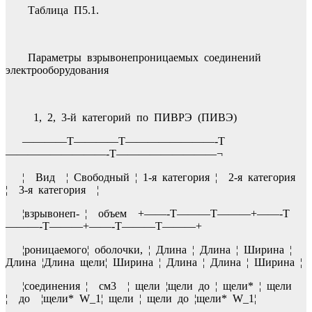
Таблица П5.1.
Параметры взрывонепроницаемых соединений
электрооборудования
1, 2, 3-й категорий по ПИВРЭ (ПИВЭ)
————T————T————————-T
—————————-T—————————¬
¦ Вид ¦ Свободный ¦ 1-я категория ¦ 2-я категория
¦ 3-я категория ¦
¦взрывонеп- ¦ объем +——-T———T———+——-T
———-T———+——-T———T———+
¦роницаемого¦ оболочки, ¦ Длина ¦ Длина ¦ Ширина ¦
Длина ¦Длина щели¦ Ширина ¦ Длина ¦ Длина ¦ Ширина ¦
¦соединения ¦ см3 ¦ щели ¦щели до ¦ щели* ¦ щели
¦ до ¦щели* W_1¦ щели ¦ щели до ¦щели* W_1¦