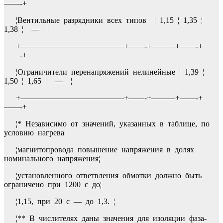
——-+
¦Вентильные разрядники всех типов ¦ 1,15 ¦ 1,35 ¦
1,38 ¦ — ¦
+—————————————+——-+———+——-+
——-+
¦Ограничители перенапряжений нелинейные ¦ 1,39 ¦
1,50 ¦ 1,65 ¦ — ¦
+—————————————+——-+———+——-+
——-+
¦* Независимо от значений, указанных в таблице, по
условию нагрева¦
¦магнитопровода повышение напряжения в долях
номинального напряжения¦
¦установленного ответвления обмотки должно быть
ограничено при 1200 с до¦
¦1,15, при 20 с — до 1,3. ¦
¦** В числителях даны значения для изоляции фаза-