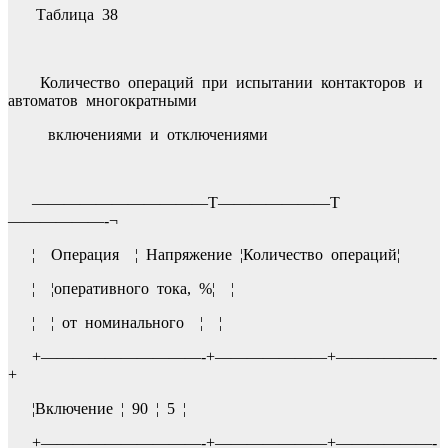
Таблица 38
Количество операций при испытании контакторов и
автоматов многократными
включениями и отключениями
———————————T———————T
——————-¬
¦ Операция ¦ Напряжение ¦Количество операций¦
¦ ¦оперативного тока, %¦ ¦
¦ ¦ от номинального ¦ ¦
+——————————-+———————+——————-
+
¦Включение ¦ 90 ¦ 5 ¦
+——————————-+———————+——————-