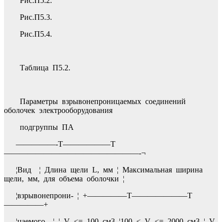
Рис.П5.2.
Рис.П5.3.
Рис.П5.4.
Таблица П5.2.
Параметры взрывонепроницаемых соединений
оболочек электрооборудования
подгруппы ПА
—————-T——————T
—————————————————-¬
¦Вид ¦ Длина щели L, мм ¦ Максимальная ширина
щели, мм, для объема оболочки ¦
¦взрывонепрони- ¦ +—————T———————T
—————+
¦цаемого ¦ ¦ V <= 100 см3 ¦100 < V <= 2000 см3 ¦ V