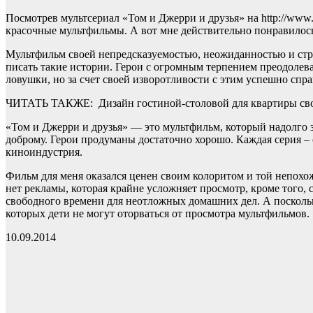
Посмотрев мультсериал «Том и Джерри и друзья» на http://www.i
красочные мультфильмы. А вот мне действительно понравилось
Мультфильм своей непредсказуемостью, неожиданностью и стре
писать такие истории. Герои с огромным терпением преодолев
ловушки, но за счет своей изворотливости с этим успешно спр
ЧИТАТЬ ТАКЖЕ:
Дизайн гостиной-столовой для квартиры с
«Том и Джерри и друзья» — это мультфильм, который надолго з
доброму. Герои продуманы достаточно хорошо. Каждая серия – 
киноиндустрия.
Фильм для меня оказался ценен своим колоритом и той непохоже
нет рекламы, которая крайне усложняет просмотр, кроме того, 
свободного времени для неотложных домашних дел. А поскольку
которых дети не могут оторваться от просмотра мультфильмов.
10.09.2014