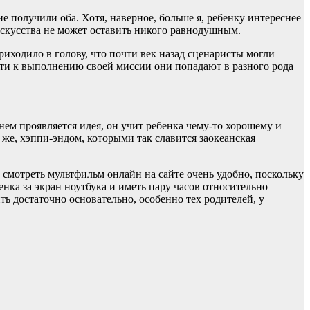
ие получили оба. Хотя, наверное, больше я, ребенку интереснее
искусства не может оставить никого равнодушным.
иходило в голову, что почти век назад сценаристы могли
ути к выполнению своей миссии они попадают в разного рода
ем проявляется идея, он учит ребенка чему-то хорошему и
же, хэппи-эндом, которыми так славится заокеанская
 смотреть мультфильм онлайн на сайте очень удобно, поскольку
енка за экран ноутбука и иметь пару часов относительно
ть достаточно основательно, особенно тех родителей, у