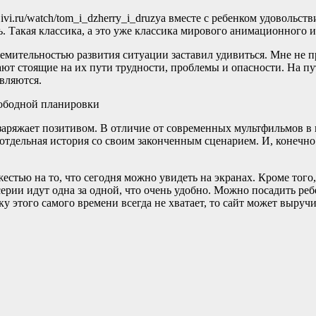
vi.ru/watch/tom_i_dzherry_i_druzya вместе с ребенком удовольств
. Такая классика, а это уже классика мирового анимационного 
мительностью развития ситуации заставил удивиться. Мне не пр
ают стоящие на их пути трудности, проблемы и опасности. На п
авляются.
вободной планировки
аряжает позитивом. В отличие от современных мультфильмов в н
отдельная история со своим законченным сценарием. И, конечно 
стью на то, что сегодня можно увидеть на экранах. Кроме того,
серии идут одна за одной, что очень удобно. Можно посадить реб
 этого самого времени всегда не хватает, то сайт может выручи