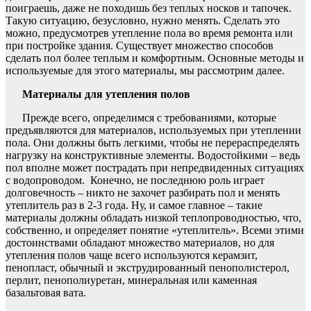
поиграешь, даже не походишь без теплых носков и тапочек.
Такую ситуацию, безусловно, нужно менять. Сделать это
можно, предусмотрев утепление пола во время ремонта или
при постройке здания. Существует множество способов
сделать пол более теплым и комфортным. Основные методы и
используемые для этого материалы, мы рассмотрим далее.
Материалы для утепления полов
Прежде всего, определимся с требованиями, которые
предъявляются для материалов, используемых при утеплении
пола. Они должны быть легкими, чтобы не перераспределять
нагрузку на конструктивные элементы. Водостойкими – ведь
пол вполне может пострадать при непредвиденных ситуациях
с водопроводом. Конечно, не последнюю роль играет
долговечность – никто не захочет разбирать пол и менять
утеплитель раз в 2-3 года. Ну, и самое главное – такие
материалы должны обладать низкой теплопроводностью, что,
собственно, и определяет понятие «утеплитель». Всеми этими
достоинствами обладают множество материалов, но для
утепления полов чаще всего используются керамзит,
пенопласт, обычный и экструдированный пенополистерол,
перлит, пенополиуретан, минеральная или каменная
базальтовая вата.