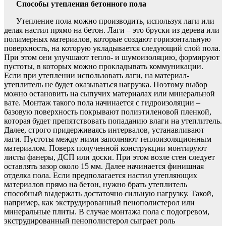
Способы утепления бетонного пола
Утепление пола можно производить, используя лаги или
делая настил прямо на бетон. Лаги – это бруски из дерева или
полимерных материалов, которые создают горизонтальную
поверхность, на которую укладывается следующий слой пола.
При этом они улучшают тепло- и шумоизоляцию, формируют
пустоты, в которых можно прокладывать коммуникации.
Если при утеплении использовать лаги, на материал-
утеплитель не будет оказываться нагрузка. Поэтому выбор
можно остановить на сыпучих материалах или минеральной
вате. Монтаж такого пола начинается с гидроизоляции –
базовую поверхность покрывают полиэтиленовой пленкой,
которая будет препятствовать попаданию влаги на утеплитель.
Далее, строго придерживаясь интервалов, устанавливают
лаги. Пустоты между ними заполняют теплоизоляционным
материалом. Поверх полученной конструкции монтируют
листы фанеры, ДСП или доски. При этом возле стен следует
оставлять зазор около 15 мм. Далее начинается финишная
отделка пола. Если предполагается настил утепляющих
материалов прямо на бетон, нужно брать утеплитель
способный выдержать достаточно сильную нагрузку. Такой,
например, как экструдированный пенополистерол или
минеральные плиты. В случае монтажа пола с подогревом,
экструдированный пенополистерол сыграет роль