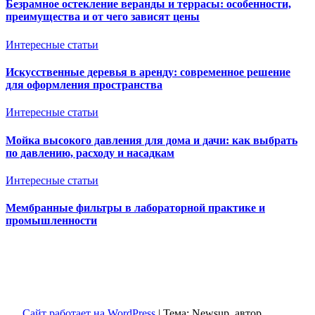
Безрамное остекление веранды и террасы: особенности,
преимущества и от чего зависят цены
Интересные статьи
Искусственные деревья в аренду: современное решение
для оформления пространства
Интересные статьи
Мойка высокого давления для дома и дачи: как выбрать
по давлению, расходу и насадкам
Интересные статьи
Мембранные фильтры в лабораторной практике и
промышленности
Ventkam.ru
Вентиляция и кондиционирование
Сайт работает на WordPress
|
Тема: Newsup, автор