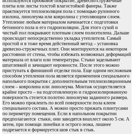
используются пробковое покрытие, древесно-стружечные
плиты или листы толстой влагостойкой фанеры. Также
практикуется теплоизоляция пола с помощью рулонного
изолона, линолеума или ковролина с утепляющим слоем.
Утепление любым материалом начинается с подготовки
бетонного пола и его гидроизоляции. Для этого сухой и
чистый пол покрывают плотным слоем полиэтилена. Дальше
происходит непосредственно укладка утеплителя. Самый
простой и в тоже время действенный метод – установка
древесно-стружечных плит. Они монтируются на некотором
расстоянии от стены, чтобы избежать возможных деформаций
материала от влаги или температуры. Стыки заделывают
шпатлевкой и зачищают неровности. После этого можно
приступать к финишной отделке пола. Еще одним несложным
способом утепления пола является применения специального
напольного покрытия с дополнительным теплоизоляционным
слоем – ковролина или линолеума. Монтаж осуществляется
крайне просто – на подготовленную и гидроизолированную
поверхность стелется полотно линолеума заданного размера.
Его можно проклеить по всей поверхности пола клеем
специального состава. А можно просто прижать плинтусами
по периметру помещения. Если в напольном покрытии
предполагаются стыки, они заводятся внахлест около 5 см. А
затем, при помощи линейки и острого ножа, лишнее
подрезается и формируется шов стык в стык.