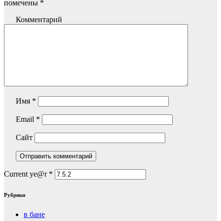
помечены
*
Комментарий
Имя
*
Email
*
Сайт
Current ye@r
*
Рубрики
в бане