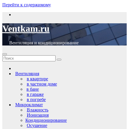
Перейти к содержимому
Ventkam.ru
Вентиляция и кондиционирование
Вентиляция
в квартире
в частном доме
в бане
в гараже
в погребе
Микроклимат
Влажность
Ионизация
Кондиционирование
Осушение