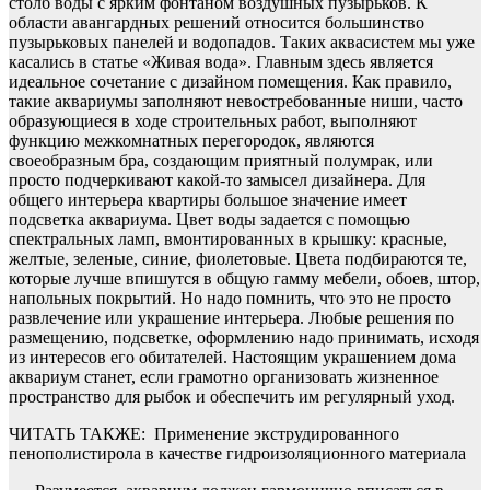
столб воды с ярким фонтаном воздушных пузырьков. К
области авангардных решений относится большинство
пузырьковых панелей и водопадов. Таких аквасистем мы уже
касались в статье «Живая вода». Главным здесь является
идеальное сочетание с дизайном помещения. Как правило,
такие аквариумы заполняют невостребованные ниши, часто
образующиеся в ходе строительных работ, выполняют
функцию межкомнатных перегородок, являются
своеобразным бра, создающим приятный полумрак, или
просто подчеркивают какой-то замысел дизайнера. Для
общего интерьера квартиры большое значение имеет
подсветка аквариума. Цвет воды задается с помощью
спектральных ламп, вмонтированных в крышку: красные,
желтые, зеленые, синие, фиолетовые. Цвета подбираются те,
которые лучше впишутся в общую гамму мебели, обоев, штор,
напольных покрытий. Но надо помнить, что это не просто
развлечение или украшение интерьера. Любые решения по
размещению, подсветке, оформлению надо принимать, исходя
из интересов его обитателей. Настоящим украшением дома
аквариум станет, если грамотно организовать жизненное
пространство для рыбок и обеспечить им регулярный уход.
ЧИТАТЬ ТАКЖЕ:
Применение экструдированного
пенополистирола в качестве гидроизоляционного материалa