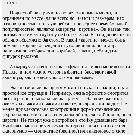
эффект.
Подвесной аквариум позволяет экономить место, но
ограничен по массе (чаще всего до
100 кг
) и размерам. Его
разновидностью, пользующейся в последнее время большой
популярностью, является аквариум-«картина». Он назван так,
потому что имеет глубину не более
18 см
. Его видовое стекло
обычно обрамлено багетом. В такой «картине» может быть
помещен хорошо освещенный уголок подводного мира,
панорамное изображение кораблей, гавани, неба и даже
фигурок рыбаков.
Аквариум-бассейн не так эффектен и лишен мобильности.
Правда, в нем можно устроить фонтан. Заселяют такой
аквариум, как правило, золотыми рыбками.
Эксклюзивный аквариум может быть как сложной, так и
простой конструкции. Например, очень эффектно смотрится
шестигранный напольный аквариум — «башня» высотой
около
2 м
с часами с часами наверху и кораллами на дне. Не
менее привлекательна конструкция в форме стеклянного
журнального столика со специальной подсветкой подводного
царства. Не говоря уже о встройке в стойку домашнего бара.
Наиболее часто применяемые материалы для изготовления
аквариумов — силикатное (оконное) или акриловое стекло.