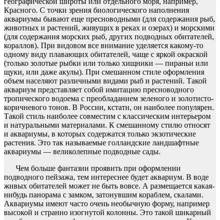
географической широты или отдельного моря, например,
Красного. С точки зрения биологического наполнения
аквариумы бывают еще пресноводными (для содержания рыб,
животных и растений, живущих в реках и озерах) и морскими
(для содержания морских рыб, других подводных обитателей,
кораллов). При видовом все внимание уделяется какому-то
одному виду плавающих обитателей, чаще с яркой окраской
(только золотые рыбки или только хищники — пираньи или
щуки, или даже акулы). При смешанном стиле оформления
объем населяют различными видами рыб и растений. Такой
аквариум представляет собой имитацию пресноводного
тропического водоема с преобладанием зеленого и золотисто-
коричневого тонов. В России, кстати, он наиболее популярен.
Такой стиль наиболее совместим с классическим интерьером
и натуральными материалами. К смешанному стилю относят
и аквариумы, в которых содержатся только экзотические
растения. Это так называемые голландские ландшафтные
аквариумы — великолепные подводные сады.
Чем больше фантазии проявить при оформлении
подводного пейзажа, тем интереснее будет аквариум. В воде
живых обитателей может не быть вовсе. А размещается какая-
нибудь панорама с замком, затонувшим кораблем, скалами.
Аквариумы имеют часто очень необычную форму, например
высокой и странно изогнутой колонны. Это такой шикарный