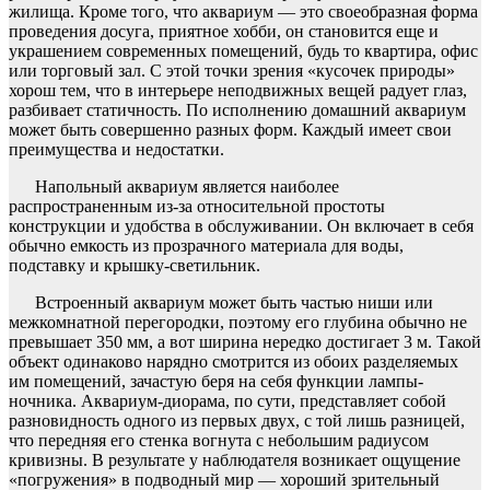
жилища. Кроме того, что аквариум — это своеобразная форма
проведения досуга, приятное хобби, он становится еще и
украшением современных помещений, будь то квартира, офис
или торговый зал. С этой точки зрения «кусочек природы»
хорош тем, что в интерьере неподвижных вещей радует глаз,
разбивает статичность. По исполнению домашний аквариум
может быть совершенно разных форм. Каждый имеет свои
преимущества и недостатки.
Напольный аквариум является наиболее
распространенным из-за относительной простоты
конструкции и удобства в обслуживании. Он включает в себя
обычно емкость из прозрачного материала для воды,
подставку и крышку-светильник.
Встроенный аквариум может быть частью ниши или
межкомнатной перегородки, поэтому его глубина обычно не
превышает
350 мм
, а вот ширина нередко достигает
3 м
. Такой
объект одинаково нарядно смотрится из обоих разделяемых
им помещений, зачастую беря на себя функции лампы-
ночника. Аквариум-диорама, по сути, представляет собой
разновидность одного из первых двух, с той лишь разницей,
что передняя его стенка вогнута с небольшим радиусом
кривизны. В результате у наблюдателя возникает ощущение
«погружения» в подводный мир — хороший зрительный