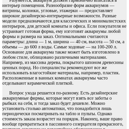
Разумеется, аквариум должен гармонично вписаться в
интерьер помещения. Разнообразие форм аквариумов —
витрины, колонки, угловые, этажерки — предоставляет
широкие дизайнерско-интерьерные возможности. Разные
модели предназначаются для классических и минималистских
интерьеров, для детской комнаты и офиса. Если покупателя не
устраивает готовая форма, ему изготовят аквариумы любой
формы и размера на заказ. Оптимальными считаются
параметры: длина —
1 м
, ширина —
40 см
, высота —
50 см
, а
объемы — до
600 л
воды. Самые ходовые — на 100-
200 л
.
Основание для аквариума также может быть изготовлено в
любом стиле, облицовано различными материалами.
Например, из массива дерева, покрытого шпоном древесины
ценных пород. Но специалисты рекомендуют все же
использовать влагостойкие материалы, например, пластик.
Расположенные в ванных комнатах аквариумы часто
отделывают керамической плиткой.
Вопрос ухода решается по-разному. Есть дизайнерские
аквариумные фирмы, которые могут взять все заботы о
рыбках на себя, и тогда заказ будет дешевле. Можно
установить столько автоматики, что понадобится лишь
периодически посматривать на табло и пульты. Однако
стоимость заказа возрастет на порядок. Наконец, ваше право
вообще превратиться в пассивного созерцателя прекрасного,