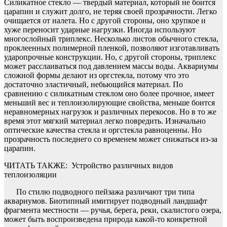
Силикатное стекло — твердый материал, который не боится
царапин и служит долго, не теряя своей прозрачности. Легко
очищается от налета. Но с другой стороны, оно хрупкое и
хуже переносит ударные нагрузки. Иногда используют
многослойный триплекс. Несколько листов обычного стекла,
проклеенных полимерной пленкой, позволяют изготавливать
ударопрочные конструкции. Но, с другой стороны, триплекс
может расслаиваться под давлением массы воды. Аквариумы
сложной формы делают из оргстекла, потому что это
достаточно эластичный, небьющийся материал. По
сравнению с силикатным стеклом оно более прочное, имеет
меньший вес и теплоизолирующие свойства, меньше боится
неравномерных нагрузок и различных перекосов. Но в то же
время этот мягкий материал легко повредить. Изначально
оптические качества стекла и оргстекла равноценны. Но
прозрачность последнего со временем может снижаться из-за
царапин.
ЧИТАТЬ ТАКЖЕ:
Устройство различных видов
теплоизоляции
По стилю подводного пейзажа различают три типа
аквариумов. Биотипный имитирует подводный ландшафт
фрагмента местности — ручья, берега, реки, скалистого озера,
может быть воспроизведена природа какой-то конкретной