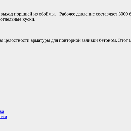
ыход поршней из обоймы. Рабочее давление составляет 3000 ба
отдельные куски.
я целостности арматуры для повторной заливки бетоном. Этот м
ва
ками