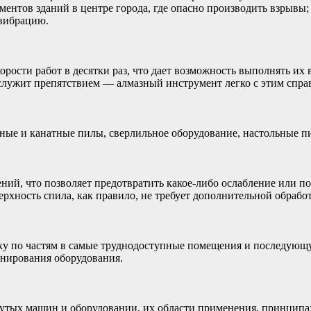
нтов зданий в центре города, где опасно производить взрывы;
 вибрацию.
сти работ в десятки раз, что дает возможность выполнять их в
служит препятствием — алмазный инструмент легко с этим справ
ые и канатные пилы, сверлильное оборудование, настольные пи
ений, что позволяет предотвратить какое-либо ослабление или 
рхность спила, как правило, не требует дополнительной обработ
у по частям в самые труднодоступные помещения и последующу
онирования оборудования.
тых машин и оборудовании, их области применения, принципах