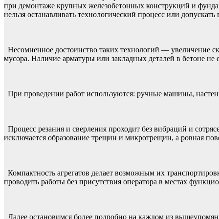
при демонтаже крупных железобетонных конструкций и фундаме
нельзя останавливать технологический процесс или допускать
Несомненное достоинство таких технологий — увеличение скоро
мусора. Наличие арматуры или закладных деталей в бетоне не 
При проведении работ используются: ручные машины, настенн
Процесс резания и сверления проходит без вибраций и сотряс
исключается образование трещин и микротрещин, а ровная пове
Компактность агрегатов делает возможным их транспортировк
проводить работы без присутствия оператора в местах функци
Далее остановимся более подробно на каждом из вышеупомяну