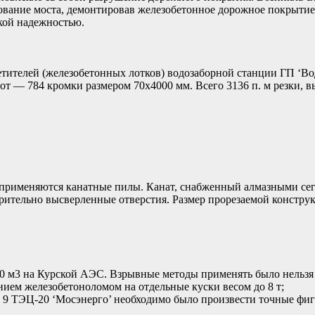
нование моста, демонтировав железобетонное дорожное покрытие
окой надежностью.
телей (железобетонных лотков) водозаборной станции ГП ‘Вод
т — 784 кромки размером 70х4000 мм. Всего 3136 п. м резки, в
применяются канатные пилы. Канат, снабженный алмазными сег
варительно высверленные отверстия. Размер прорезаемой констр
 м3 на Курской АЭС. Взрывные методы применять было нельзя из
нием железобетоноломом на отдельные куски весом до 8 т;
 9 ТЭЦ-20 ‘Мосэнерго’ необходимо было произвести точные фи