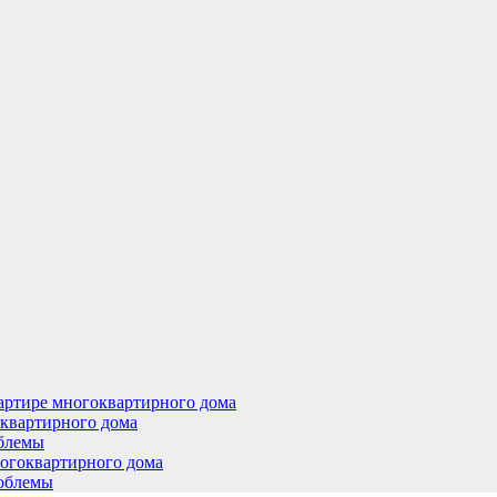
артире многоквартирного дома
оквартирного дома
облемы
ногоквартирного дома
роблемы