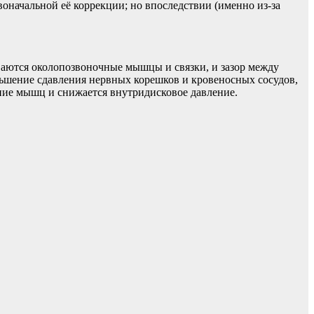
воначальной её коррекции; но впоследствии (именно из-за
аются околопозвоночные мышцы и связки, и зазор между
ньшение сдавления нервных корешков и кровеносных сосудов,
ние мышц и снижается внутридисковое давление.