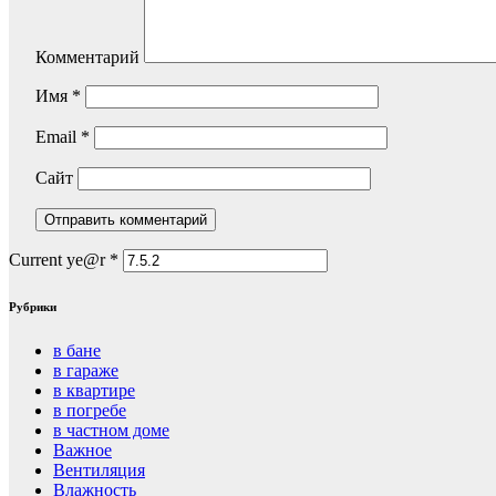
Комментарий
Имя
*
Email
*
Сайт
Current ye@r
*
Рубрики
в бане
в гараже
в квартире
в погребе
в частном доме
Важное
Вентиляция
Влажность