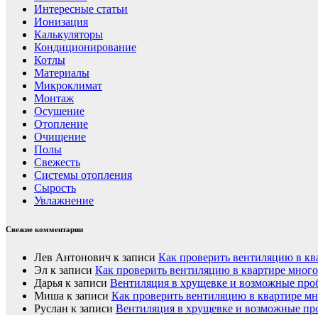
Интересные статьи
Ионизация
Калькуляторы
Кондиционирование
Котлы
Материалы
Микроклимат
Монтаж
Осушение
Отопление
Очищение
Полы
Свежесть
Системы отопления
Сырость
Увлажнение
Свежие комментарии
Лев Антонович
к записи
Как проверить вентиляцию в кв
Эл
к записи
Как проверить вентиляцию в квартире мног
Дарья
к записи
Вентиляция в хрущевке и возможные пр
Миша
к записи
Как проверить вентиляцию в квартире м
Руслан
к записи
Вентиляция в хрущевке и возможные п