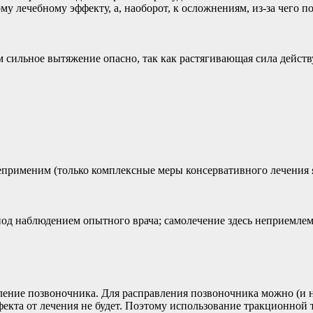
у лечебному эффекту, а, наоборот, к осложнениям, из-за чего п
сильное вытяжение опасно, так как растягивающая сила действу
еприменим (только комплексные меры консервативного лечения я
под наблюдением опытного врача; самолечение здесь неприемлем
ние позвоночника. Для расправления позвоночника можно (и н
екта от лечения не будет. Поэтому использование тракционной 