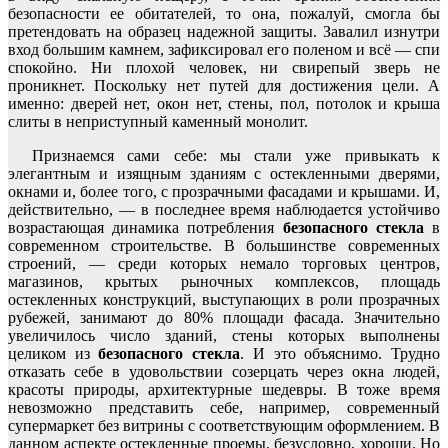
безопасности ее обитателей, то она, пожалуй, смогла бы
претендовать на образец надежной защиты. Завалил изнутри
вход большим камнем, зафиксировал его поленом и всё — спи
спокойно. Ни плохой человек, ни свирепый зверь не
проникнет. Поскольку нет путей для достижения цели. А
именно: дверей нет, окон нет, стены, пол, потолок и крыша
слиты в неприступный каменный монолит.
Признаемся сами себе: мы стали уже привыкать к
элегантным и изящным зданиям с остекленными дверями,
окнами и, более того, с прозрачными фасадами и крышами. И,
действительно, — в последнее время наблюдается устойчиво
возрастающая динамика потребления
безопасного стекла
в
современном строительстве. В большинстве современных
строений, — среди которых немало торговых центров,
магазинов, крытых рыночных комплексов, площадь
остекленных конструкций, выступающих в роли прозрачных
рубежей, занимают до 80% площади фасада. Значительно
увеличилось число зданий, стены которых выполнены
целиком из
безопасного стекла
. И это объяснимо. Трудно
отказать себе в удовольствии созерцать через окна людей,
красоты природы, архитектурные шедевры. В тоже время
невозможно представить себе, например, современный
супермаркет без витрины с соответствующим оформлением. В
данном аспекте остекленные проемы, безусловно, хороши. Но