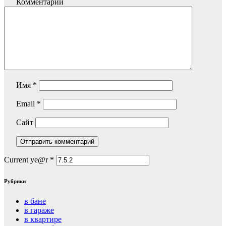
Комментарий
Имя
*
Email
*
Сайт
Current ye@r
*
Рубрики
в бане
в гараже
в квартире