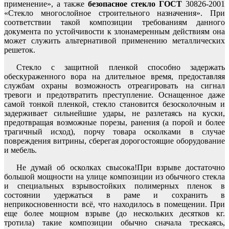
применение», а также
безопасное стекло ГОСТ
30826-2001
«Стекло многослойное строительного назначения». При
соответствии такой композиции требованиям данного
документа по устойчивости к злонамеренным действиям она
может служить альтернативой применению металлических
решеток.
Стекло с защитной пленкой способно задержать
обескураженного вора на длительное время, предоставляя
службам охраны возможность отреагировать на сигнал
тревоги и предотвратить преступление. Оснащенное даже
самой тонкой пленкой, стекло становится безосколочным и
задерживает сильнейшие удары, не разлетаясь на куски,
предотвращая возможные порезы, ранения (а порой и более
трагичный исход), порчу товара осколками в случае
повреждения витрины, сберегая дорогостоящие оборудование
и мебель.
Не думай об осколках свысока!При взрыве достаточно
большой мощности на улице композиции из обычного стекла
и специальных взрывостойких полимерных пленок в
состоянии удержаться в раме и сохранить в
неприкосновенности всё, что находилось в помещении. При
еще более мощном взрыве (до нескольких десятков кг.
тротила) такие композиции обычно сначала трескаясь,