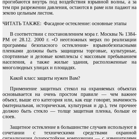
прогибаются внутрь под воздействия взрывной волны, а за
тем при разрежении давления, остаются в раме или падают на
землю цельным листом.
ЧИТАТЬ ТАКЖЕ:
Фасадное остекление: основные этапы
В соответствии с постановлением мэра г. Москвы № 1384-
РМ от 28.12. 2000 г. «О неотложных мерах по реализации
программы безопасного остекления» взрывобезопасными
пленками должны быть защищены торговые, культурные,
спортивные и деловые комплексы с массовым пребыванием
населения, а также жилые здания, расположенные на
многолюдных улицах и площадях.
Какой класс защиты нужен Вам?
Применение защитных стекол на охраняемых объектах
основывается на очень простом правиле — чем важнее
объект, выше его категория или, как еще говорят, значимость
(материальная, историческая, культурная и др.), тем прочнее
должно быть стекло — толще защитная пленка, больше ее
слоев.
Защитное остекление в большинстве случаев используют в
сочетании с техническими средствами охранной
сигнализации (ударостойкие композиции — с извещателями