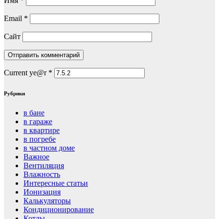
Имя
*
Email
*
Сайт
Current ye@r
*
Рубрики
в бане
в гараже
в квартире
в погребе
в частном доме
Важное
Вентиляция
Влажность
Интересные статьи
Ионизация
Калькуляторы
Кондиционирование
Котлы