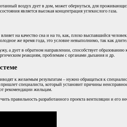
аботанный воздух дует в дом, может обернуться, для проживающ
состояния является высокая концентрация углекислого газа.
ияет на качество сна и на то, как, плохо выспавшийся человек,
олодное же время года, это условие невыполнимо, так как длите
у, а дует в обратном направлении, способствует образованию к
ргическим реакциям, проблемам с органами дыхания и др.
истеме
иводят к желаемым результатам – нужно обращаться к специалист
 пришлет специалиста, который установит причины неисправност
ают рекомендации жильцам.
чить правильность разработанного проекта вентиляции и его не