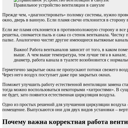
Правильное устройство вентиляции в санузле
Прежде чем, «диагностировать» поломку системы, нужно прове
окно, дверь в ванную. Если пламя свечи отклонится в сторону
Если же пламя отклоняется в противоположную сторону и все р
решетка, снимается пыль и сажа со стенок вентканала. Чистку 
палке. Аналогично чистят другие имеющиеся вытяжные каналы в
Важно! Работа вентканалов зависит от того, в каком пом
выше. А чем выше температура, тем лучше тяга в канале,
диаметр, работа канала в туалете возобновится с нормаль
Герметично закрытые окна не пропускают потоки свежего возд
Через него воздух поступает даже при закрытых окнах.
Поможет улучшить работу естественной вентиляции замена ста
тогда можно воспользоваться некоторыми «хитростями». В сущ
не будет, зато появится естественная циркуляция воздуха.
Одно из простых решений для улучшения циркуляции воздуха –
помещение. Выпускаются они для двух видов установки – верт
Почему важна корректная работа вент