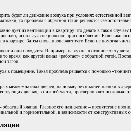
рить будет ли движение воздуха при условиях естественной ве
 вытяжки, то проблема с обратной тягой решаются самостоятельно
авно дует из вентиляции в квартиру что делать в таком случае?
проводят, используя специальное приспособление. Если такового
 квартире. Затем снова проверяют тягу. Если не помогла чистк
ещении они находятся. Например, на кухне, в отличие от туалет
 в то время, как другой канал «работает» с обратной тягой. По
ной тягой.
уха в помещение. Такая проблема решается с помощью «тюнинга
рых межкомнатных дверей, на новые, без нижней планки в дверн
ествующих дверях, в нижней части, просверливают несколько о
 обратный клапан. Главное его назначение – препятствие прон
икальной и горизонтальной, в зависимости от конструктивных 
иляции