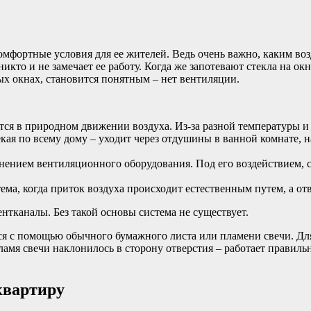
омфортные условия для ее жителей. Ведь очень важно, каким в
кто и не замечает ее работу. Когда же запотевают стекла на ок
тых окнах, становится понятным – нет вентиляции.
тся в природном движении воздуха. Из-за разной температуры и
кая по всему дому – уходит через отдушины в ванной комнате, н
нением вентиляционного оборудования. Под его воздействием, с
.
ема, когда приток воздуха происходит естественным путем, а о
нтканалы. Без такой основы система не существует.
я с помощью обычного бумажного листа или пламени свечи. Для 
ламя свечи наклонилось в сторону отверстия – работает правил
квартиру