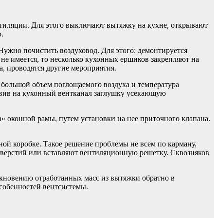
нтиляции. Для этого выключают вытяжку на кухне, открывают
.
 Нужно почистить воздуховод. Для этого: демонтируется
 не имеется, то несколько кухонных ершиков закрепляют на
а, проводятся другие мероприятия.
а, большой объем поглощаемого воздуха и температура
ставив на кухонный вентканал заглушку усекающую
» оконной рамы, путем установки на нее приточного клапана.
ой коробке. Такое решение проблемы не всем по карману,
тверстий или вставляют вентиляционную решетку. Сквозняков
икновению отработанных масс из вытяжки обратно в
особенностей вентсистемы.