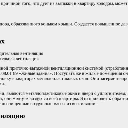
о причиной того, что дует из вытяжки в квартиру холодом, может
пора, образованного коньком крыши. Создается повышенное давл
ах
тельная вентиляция
нной приточно-вытяжной вентиляционной системой (отработанн
.08.01-89 «Жилые здания». Поступать же в жилые помещения он 
новку в квартирах металлопластиковых окон. Они загерметизиро
ии.
ии, являются металлопластиковые окна и двери с уплотнителем.
 они «тянут» воздух со всей квартиры. Это приводит к обратной
ют неочищенные воздушные массы из вентиляции.
нтиляцию